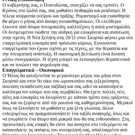
Ο κυβερνήτης σας, ο Ποσειδώνας, συνεχίζει να σας εμπνέει. Ο
Κρόνος στο ζώδιό σας, σας μαθαίνει πειθαρχία και ρεαλισμό. Η
τέλεια ισορροπία ονείρου και πράξης. Ρομαντισμό και ευαισθησία
θα φέρει ο μήνας από άποψη συναισθηματικών. Οι ελεύθεροι
έλκεστε από άτομα πνευματώδη, καλλιτέχνες ή απλά μυστηριώδη.
Οι δεσμευμένοι νιώθετε την ανάγκη για ειλικρίνεια και ανανέωση
στην σχέση. Η Νέα Σελήνη στις 20/11 στον Σκορπιό φέρνει μια νέα
επαγγελματική ευκαιρία από πρόσωπο κύρους. Ευνοούνται
επαγγέλματα που έχουν σχέση με τις τέχνες, με την θεραπεία και
την πνευματική ανάπτυξη. Η οικονομική βελτίωση είναι δυνατή
μέσω συνεργασιών. Η τέχνη μπορεί να λειτουργήσει θεραπευτικά
και να τονώσει την ψυχολογία σας.
Επαγγελματικά – Οικονομικά
Ο Ήλιος θα φιλοξενείται το μεγαλύτερο μέρος του μήνα στον
Σκορπιό και στον 9ο οίκο του ωροσκοπίου σας (εξερεύνηση,
ανώτατη εκπαίδευση και ταξίδια) και σας ωθεί να κατανοήσετε
καλύτερα τον κόσμο που σας περιβάλλει. Θα έχετε πολλές νέες
ιδέες και ευκαιρίες να διευρύνετε με κάποιο τρόπο τους ορίζοντες
σας και να ξεφύγετε από την ρουτίνα της καθημερινότητας. Μερικοί
ίσως να ξεκινήσετε να μαθαίνετε μια ξένη γλώσσα, άλλοι
ενδεχομένως να πραγματοποιήσετε ένα ταξίδι αναψυχής, ίσως και
να γνωρίσετε ένα άτομο από μακριά που θα σας ενθουσιάσει. Στις
προσωπικές σας επαφές θα είστε πιο ανοιχτοί στο ενδεχόμενο να
κατανοήσετε τις απόψεις του συνομιλητή σας, απαλλαγμένοι από