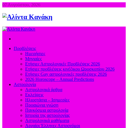
07 Αυγούστου, 2026
Προβλέψεις
Ημερήσιες
Μηνιαίες
Ετήσιες Αστρολογικές Προβλέψεις 2026
Ετήσιες προβλέψεις κινέζικου Ωροσκοπίου 2026
Ετήσιες Gay αστρολογικές προβλέψεις 2026
2026 Horoscope – Annual Predictions
Αστρολογία
Αστρολογικά άρθρα
Εκλείψεις
Ηλιοστάσια – Ισημερίες
Προαιώνια γνώση
Παγκόσμια αστρολογία
Ιστορία της αστρολογίας
Aστρολογικά μαθήματα
Aρχαίοι Έλληνες Αστρονόμοι