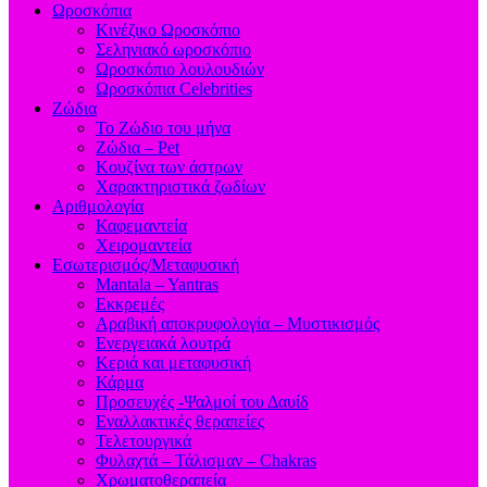
Ωροσκόπια
Κινέζικο Ωροσκόπιο
Σεληνιακό ωροσκόπιο
Ωροσκόπιο λουλουδιών
Ωροσκόπια Celebrities
Ζώδια
Το Ζώδιο του μήνα
Ζώδια – Pet
Κουζίνα των άστρων
Χαρακτηριστικά ζωδίων
Αριθμολογία
Καφεμαντεία
Χειρομαντεία
Εσωτερισμός/Μεταφυσική
Mantala – Yantras
Εκκρεμές
Αραβική αποκρυφολογία – Μυστικισμός
Ενεργειακά λουτρά
Κεριά και μεταφυσική
Κάρμα
Προσευχές -Ψαλμοί του Δαυίδ
Εναλλακτικές θεραπείες
Τελετουργικά
Φυλαχτά – Τάλισμαν – Chakras
Χρωματοθεραπεία