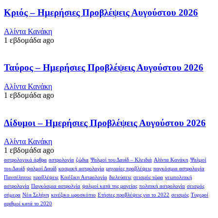
Κριός – Ημερήσιες Προβλέψεις Αυγούστου 2026
Αλίντα Κανάκη
1 εβδομάδα ago
Ταύρος – Ημερήσιες Προβλέψεις Αυγούστου 2026
Αλίντα Κανάκη
1 εβδομάδα ago
Δίδυμοι – Ημερήσιες Προβλέψεις Αυγούστου 2026
Αλίντα Κανάκη
1 εβδομάδα ago
αστρολογικά άρθρα
αστρολογία
ζώδια
Ψαλμοί του Δαυίδ – Κλειδιά
Αλίντα Κανάκη
Ψαλμοί
του Δαυίδ
ψαλμοί Δαυίδ
κοσμική αστρολογία
μηνιαίες προβλέψεις
παγκόσμια αστρολογία
Πανσέληνος
προβλέψεις
Κινέζικη Αστρολογία
διελεύσεις
σεισμός τώρα
γεωπολιτική
αστρολογία
Παγκόσμια αστρολγία
ψαλμοί κατά της μαγείας
πολιτική αστρολογία
σεισμός
σήμερα
Νέα Σελήνη
κινέζικο ωροσκόπιο
Ετήσιες προβλέψεις για το 2022
σεισμός
Τυχεροί
αριθμοί κατά το 2020