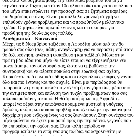
θέσφατα και δογματισμούς. Την τελευταία βδομάδα του μήνα
περνάει στον Τοξότη και στον 10ο ηλιακό οίκο και για το υπόλοιπο
του μήνα επικεντρώνετε την προσοχή σας σε ζητήματα καριέρας
και δημόσιας εικόνας. Είναι η κατάλληλη χρονική στιγμή να
επιλυθούν χρόνια προβλήματα και να προωθηθούν μελλοντικά
σχέδια. Ο μήνας είναι αρκετά έντονος και οι ευκαιρίες για
προώθηση της δουλειάς σας πολλές.
Αισθηματικά – Κοινωνικά
Μέχρι τις 6 Νοεμβρίου ταξιδεύει η Αφροδίτη μέσα από τον 8ο
ηλιακό σας οίκο (σεξ, πάθη, αναγέννηση) για να περάσει μετά στον
9ο (εξερεύνηση, ανώτατη εκπαίδευση και ταξίδια). Μέσα στην
πρώτη βδομάδα του μήνα θα είστε έτοιμοι να εξερευνήσετε νέα
μονοπάτια με τον σύντροφό σας, ώστε να εμβαθύνετε την
συντροφική και να φέρετε ποικιλία στην ερωτική σας σχέση.
Κυριεύεστε από ερωτικό πάθος και οι σεξουαλικές επαφές γίνονται
όλο και πιο έντονες και πιο συχνές. Είναι μια περίοδος που θα
μπορούσε να μεταμορφώσει την σχέση ή τον γάμο σας, μέσα από
την αντιμετώπιση και επίλυση των τυχών προβλημάτων που σας
ταλαιπωρούσαν για καιρό. Η θέση αυτή όμως της Αφροδίτης
μπορεί να φέρει στην επιφάνεια κρυμμένα μυστικά ή υπόγειες
δράσεις, ακόμη και κάποια προβλήματα σχετικά με την οικονομική
διαχείριση που ενδεχομένως να σας ξαφνιάσουν. Στην συνέχεια του
μήνα φαίνεται να έχετε μια ροπή προς την περιπέτεια, γεγονός που
θα επηρεάσει την σχέση σας. Είναι καλή περίοδος να
προγραμματίσετε τα επόμενα σας ταξίδια, να ασχοληθείτε με