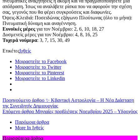
πνευματικές αναζητήσεις ή ακόμη και να πραγματοποιήσετε μια
απόδραση. Ίσως να αναλάβετε ρίσκα που να αφορούν την σχέση
σας, γεγονός που θα φέρει συγκρούσεις και διαφωνίες.
Όψεις-Κλειδιά: Ποσειδώνας εξάγωνο Πλούτωνας (όλο το μήνα):
Πνευματική δύναμη και αναγέννηση.
Ευνοϊκές μέρες
για τον Νοέμβριο: 2, 6, 10, 18, 27
Δυσμενείς μέρες για τον Νοέμβριο: 4, 8, 16, 25
Τυχερά νούμερα
: 3, 7, 15, 30, 49
Ετικέτες
Ιχθείς
Μοιραστείτε το Facebook
Μοιραστείτε το Twitter
Μοιραστείτε το Pinterest
Μοιραστείτε το Linkedin
Προηγούμενο άρθρο
✨ Κβαντική Αστρολογία – Η Νέα Διάσταση
της Συνειδητής Δημιουργίας
Επόμενο άρθρο
Μηνιαίες προβλέψεις Νοεμβρίου 2025 – Υδροχόος
Παρόμοια άρθρα
More In Ιχθείς
Περισσότερα άρθρα