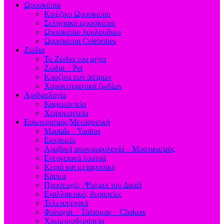
Ωροσκόπια
Κινέζικο Ωροσκόπιο
Σεληνιακό ωροσκόπιο
Ωροσκόπιο λουλουδιών
Ωροσκόπια Celebrities
Ζώδια
Το Ζώδιο του μήνα
Ζώδια – Pet
Κουζίνα των άστρων
Χαρακτηριστικά ζωδίων
Αριθμολογία
Καφεμαντεία
Χειρομαντεία
Εσωτερισμός/Μεταφυσική
Mantala – Yantras
Εκκρεμές
Αραβική αποκρυφολογία – Μυστικισμός
Ενεργειακά λουτρά
Κεριά και μεταφυσική
Κάρμα
Προσευχές -Ψαλμοί του Δαυίδ
Εναλλακτικές θεραπείες
Τελετουργικά
Φυλαχτά – Τάλισμαν – Chakras
Χρωματοθεραπεία