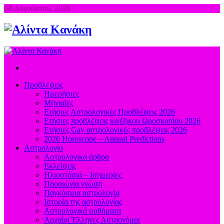
08 Αυγούστου, 2026
Προβλέψεις
Ημερήσιες
Μηνιαίες
Ετήσιες Αστρολογικές Προβλέψεις 2026
Ετήσιες προβλέψεις κινέζικου Ωροσκοπίου 2026
Ετήσιες Gay αστρολογικές προβλέψεις 2026
2026 Horoscope – Annual Predictions
Αστρολογία
Αστρολογικά άρθρα
Εκλείψεις
Ηλιοστάσια – Ισημερίες
Προαιώνια γνώση
Παγκόσμια αστρολογία
Ιστορία της αστρολογίας
Aστρολογικά μαθήματα
Aρχαίοι Έλληνες Αστρονόμοι