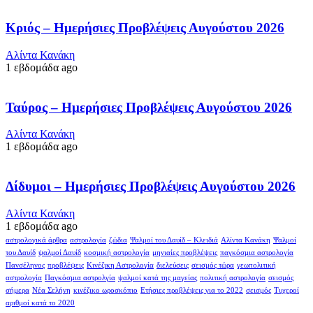
Κριός – Ημερήσιες Προβλέψεις Αυγούστου 2026
Αλίντα Κανάκη
1 εβδομάδα ago
Ταύρος – Ημερήσιες Προβλέψεις Αυγούστου 2026
Αλίντα Κανάκη
1 εβδομάδα ago
Δίδυμοι – Ημερήσιες Προβλέψεις Αυγούστου 2026
Αλίντα Κανάκη
1 εβδομάδα ago
αστρολογικά άρθρα
αστρολογία
ζώδια
Ψαλμοί του Δαυίδ – Κλειδιά
Αλίντα Κανάκη
Ψαλμοί
του Δαυίδ
ψαλμοί Δαυίδ
κοσμική αστρολογία
μηνιαίες προβλέψεις
παγκόσμια αστρολογία
Πανσέληνος
προβλέψεις
Κινέζικη Αστρολογία
διελεύσεις
σεισμός τώρα
γεωπολιτική
αστρολογία
Παγκόσμια αστρολγία
ψαλμοί κατά της μαγείας
πολιτική αστρολογία
σεισμός
σήμερα
Νέα Σελήνη
κινέζικο ωροσκόπιο
Ετήσιες προβλέψεις για το 2022
σεισμός
Τυχεροί
αριθμοί κατά το 2020