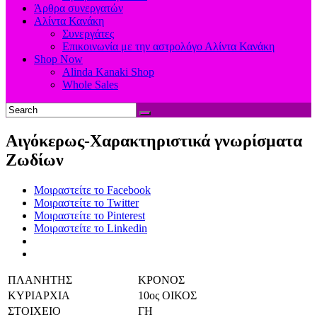
Άρθρα συνεργατών
Αλίντα Κανάκη
Συνεργάτες
Επικοινωνία με την αστρολόγο Αλίντα Κανάκη
Shop Now
Alinda Kanaki Shop
Whole Sales
Αιγόκερως-Χαρακτηριστικά γνωρίσματα
Ζωδίων
Μοιραστείτε το Facebook
Μοιραστείτε το Twitter
Μοιραστείτε το Pinterest
Μοιραστείτε το Linkedin
ΠΛΑΝΗΤΗΣ
ΚΡΟΝΟΣ
ΚΥΡΙΑΡΧΙΑ
10ος ΟΙΚΟΣ
ΣΤΟΙΧΕΙΟ
ΓΗ