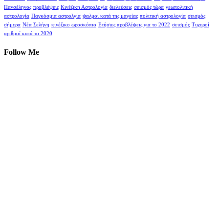
Πανσέληνος
προβλέψεις
Κινέζικη Αστρολογία
διελεύσεις
σεισμός τώρα
γεωπολιτική
αστρολογία
Παγκόσμια αστρολγία
ψαλμοί κατά της μαγείας
πολιτική αστρολογία
σεισμός
σήμερα
Νέα Σελήνη
κινέζικο ωροσκόπιο
Ετήσιες προβλέψεις για το 2022
σεισμός
Τυχεροί
αριθμοί κατά το 2020
Follow Me