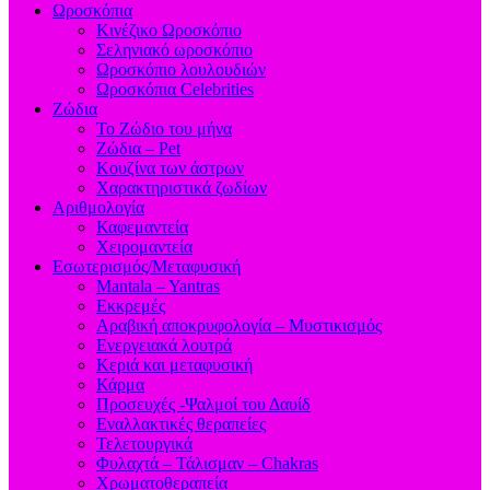
Ωροσκόπια
Κινέζικο Ωροσκόπιο
Σεληνιακό ωροσκόπιο
Ωροσκόπιο λουλουδιών
Ωροσκόπια Celebrities
Ζώδια
Το Ζώδιο του μήνα
Ζώδια – Pet
Κουζίνα των άστρων
Χαρακτηριστικά ζωδίων
Αριθμολογία
Καφεμαντεία
Χειρομαντεία
Εσωτερισμός/Μεταφυσική
Mantala – Yantras
Εκκρεμές
Αραβική αποκρυφολογία – Μυστικισμός
Ενεργειακά λουτρά
Κεριά και μεταφυσική
Κάρμα
Προσευχές -Ψαλμοί του Δαυίδ
Εναλλακτικές θεραπείες
Τελετουργικά
Φυλαχτά – Τάλισμαν – Chakras
Χρωματοθεραπεία