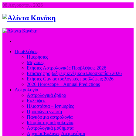
08 Αυγούστου, 2026
Προβλέψεις
Ημερήσιες
Μηνιαίες
Ετήσιες Αστρολογικές Προβλέψεις 2026
Ετήσιες προβλέψεις κινέζικου Ωροσκοπίου 2026
Ετήσιες Gay αστρολογικές προβλέψεις 2026
2026 Horoscope – Annual Predictions
Αστρολογία
Αστρολογικά άρθρα
Εκλείψεις
Ηλιοστάσια – Ισημερίες
Προαιώνια γνώση
Παγκόσμια αστρολογία
Ιστορία της αστρολογίας
Aστρολογικά μαθήματα
Aρχαίοι Έλληνες Αστρονόμοι