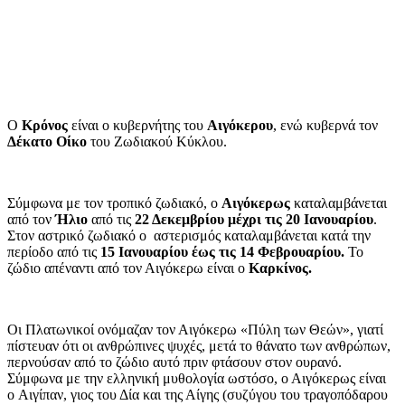
Ο
Κρόνος
είναι ο κυβερνήτης του
Αιγόκερου
, ενώ κυβερνά τον
Δέκατο Οίκο
του Ζωδιακού Κύκλου.
Σύμφωνα με τον τροπικό ζωδιακό, ο
Αιγόκερως
καταλαμβάνεται
από τον
Ήλιο
από τις
22 Δεκεμβρίου μέχρι τις 20 Ιανουαρίου
.
Στον αστρικό ζωδιακό ο αστερισμός καταλαμβάνεται κατά την
περίοδο από τις
15 Ιανουαρίου έως τις 14 Φεβρουαρίου.
Το
ζώδιο απέναντι από τον Αιγόκερω είναι ο
Καρκίνος.
Οι Πλατωνικοί ονόμαζαν τον Αιγόκερω «Πύλη των Θεών», γιατί
πίστευαν ότι οι ανθρώπινες ψυχές, μετά το θάνατο των ανθρώπων,
περνούσαν από το ζώδιο αυτό πριν φτάσουν στον ουρανό.
Σύμφωνα με την ελληνική μυθολογία ωστόσο, ο Αιγόκερως είναι
ο Αιγίπαν, γιος του Δία και της Αίγης (συζύγου του τραγοπόδαρου