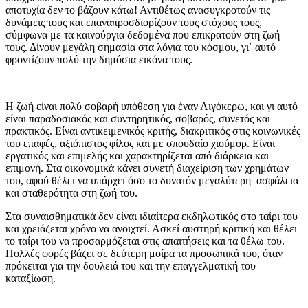
αποτυχία δεν το βάζουν κάτω! Αντιθέτως ανασυγκροτούν τις
δυνάμεις τους και επαναπροσδιορίζουν τους στόχους τους,
σύμφωνα με τα καινούργια δεδομένα που επικρατούν στη ζωή
τους. Δίνουν μεγάλη σημασία στα λόγια του κόσμου, γι΄ αυτό
φροντίζουν πολύ την δημόσια εικόνα τους.
Η ζωή είναι πολύ σοβαρή υπόθεση για έναν Αιγόκερω, και γι αυτό
είναι παραδοσιακός και συντηρητικός, σοβαρός, συνετός και
πρακτικός. Είναι αντικειμενικός κριτής, διακριτικός στις κοινωνικές
του επαφές, αξιόπιστος φίλος και με σπουδαίο χιούμορ. Είναι
εργατικός και επιμελής και χαρακτηρίζεται από διάρκεια και
επιμονή. Στα οικονομικά κάνει συνετή διαχείριση των χρημάτων
του, αφού θέλει να υπάρχει όσο το δυνατόν μεγαλύτερη ασφάλεια
και σταθερότητα στη ζωή του.
Στα συναισθηματικά δεν είναι ιδιαίτερα εκδηλωτικός στο ταίρι του
και χρειάζεται χρόνο να ανοιχτεί. Ασκεί αυστηρή κριτική και θέλει
το ταίρι του να προσαρμόζεται στις απαιτήσεις και τα θέλω του.
Πολλές φορές βάζει σε δεύτερη μοίρα τα προσωπικά του, όταν
πρόκειται για την δουλειά του και την επαγγελματική του
καταξίωση.