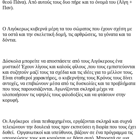
θεού Πάνα). Από αυτούς τους δυο πήρε και το όνομά του (Αίγη +
Παν).
Ο Αιγόκερως κυβερνά μέρη τα του σώματος που έχουν σχέση με
τα οστά και την σκελετική δομή, τις αρθρώσεις, τα γόνατα και τα
δόντια.
Δύσκολα μπορείτε να αποσπάσετε από τους Αιγόκερους ένα
μυστικό! Έχουν λίγους και καλούς φίλους ,που τους εμπιστεύονται
και συζητούν μαζί τους τα σχέδια και τις ιδέες για το μέλλον τους.
Είναι σταθεροί χαρακτήρες, ο κυβερνήτης τους Κρόνος τους δίνει
αντοχές, να επιβιώνουν μέσα από τις δυσκολίες και τα προβλήματα
που τους παρουσιάζονται. Αγωνίζονται σκληρά μέχρι να
υλοποιήσουν τις υψηλές τους φιλοδοξίες και να φτάσουν στην
κορυφή.
Οι Αιγόκεροι είναι πειθαρχημένοι, εργάζονται σκληρά και συχνά
τελειώνουν την δουλειά τους πριν εκπνεύσει η διορία που τους έχει
δοθεί. Οργανωτικοί και υπεύθυνοι, βάζουν σε ένα πρόγραμμα τις
υποχρεώσεις τους και κινούνται με βάση αυτό. Μπροστά σε μια