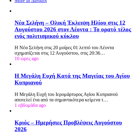
More In Δίδυμοι
Νέα Σελήνη – Ολική Έκλειψη Ηλίου στις 12
Αυγούστου 2026 στον Λέοντα : Το ορατό τέλος
ενός πολιτισμικού κύκλου
Η Νέα Σελήνη στις 20 μοίρες 01 λεπτό του Λέοντα
σχηματίζεται στις 12 Αυγούστου, στις 20:36…
10 ώρες ago
Η Μεγάλη Ευχή Κατά της Μαγείας του Αγίου
Κυπριανού
Η Μεγάλη Ευχή του Ιερομάρτυρος Αγίου Κυπριανού
αποτελεί ένα από τα σημαντικότερα κείμενα τ…
1 εβδομάδα ago
Κριός – Ημερήσιες Προβλέψεις Αυγούστου
2026