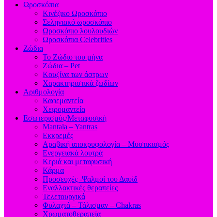
Ωροσκόπια
Κινέζικο Ωροσκόπιο
Σεληνιακό ωροσκόπιο
Ωροσκόπιο λουλουδιών
Ωροσκόπια Celebrities
Ζώδια
Το Ζώδιο του μήνα
Ζώδια – Pet
Κουζίνα των άστρων
Χαρακτηριστικά ζωδίων
Αριθμολογία
Καφεμαντεία
Χειρομαντεία
Εσωτερισμός/Μεταφυσική
Mantala – Yantras
Εκκρεμές
Αραβική αποκρυφολογία – Μυστικισμός
Ενεργειακά λουτρά
Κεριά και μεταφυσική
Κάρμα
Προσευχές -Ψαλμοί του Δαυίδ
Εναλλακτικές θεραπείες
Τελετουργικά
Φυλαχτά – Τάλισμαν – Chakras
Χρωματοθεραπεία