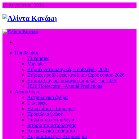
10 Αυγούστου, 2026
Προβλέψεις
Ημερήσιες
Μηνιαίες
Ετήσιες Αστρολογικές Προβλέψεις 2026
Ετήσιες προβλέψεις κινέζικου Ωροσκοπίου 2026
Ετήσιες Gay αστρολογικές προβλέψεις 2026
2026 Horoscope – Annual Predictions
Αστρολογία
Αστρολογικά άρθρα
Εκλείψεις
Ηλιοστάσια – Ισημερίες
Προαιώνια γνώση
Παγκόσμια αστρολογία
Ιστορία της αστρολογίας
Aστρολογικά μαθήματα
Aρχαίοι Έλληνες Αστρονόμοι