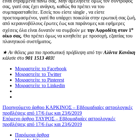
είναι στραμμένα πάνω σας. Μην αμελήσετε όμως τον σύντροφος
σας, γιατί σας έχει ανάγκη, καθώς θα πρέπει να του
συμπαρασταθείτε. Εσείς που είστε single , να είστε
προετοιμασμένοι, γιατί θα υπάρχει ποικιλία στην ερωτική σας ζωή,
από κεραυνοβόλους έρωτες έως και παράνομες και εφήμερες
ο
σχέσεις όλα είναι δυνατόν να συμβούν με
την Αφροδίτη στον 1
οίκο σας
. Θα πρέπει όμως να κινηθείτε με προσοχή, εξαιτίας του
πλανητικού συστήματος.
★
Αν θέλεις μια πιο προσωπική πρόβλεψη από την
Αλίντα Κανάκη
κάλεσε στο
901 1513 403!
Μοιραστείτε το Facebook
Μοιραστείτε το Twitter
Μοιραστείτε το Pinterest
Μοιραστείτε το Linkedin
Προηγούμενο άρθρο
ΚΑΡΚΙΝΟΣ – Εβδομαδιαίες αστρολογικές
προβλέψεις από 17/6 έως και 23/6/2019
Επόμενο άρθρο
ΤΑΥΡΟΣ – Εβδομαδιαίες αστρολογικές
προβλέψεις από 17/6 έως και 23/6/2019
Παρόμοια άρθρα