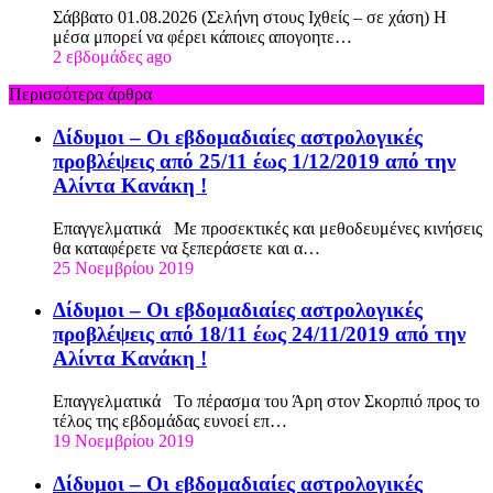
Σάββατο 01.08.2026 (Σελήνη στους Ιχθείς – σε χάση) Η
μέσα μπορεί να φέρει κάποιες απογοητε…
2 εβδομάδες ago
Περισσότερα άρθρα
Δίδυμοι – Οι εβδομαδιαίες αστρολογικές
προβλέψεις από 25/11 έως 1/12/2019 από την
Αλίντα Κανάκη !
Επαγγελματικά Με προσεκτικές και μεθοδευμένες κινήσεις
θα καταφέρετε να ξεπεράσετε και α…
25 Νοεμβρίου 2019
Δίδυμοι – Οι εβδομαδιαίες αστρολογικές
προβλέψεις από 18/11 έως 24/11/2019 από την
Αλίντα Κανάκη !
Επαγγελματικά Το πέρασμα του Άρη στον Σκορπιό προς το
τέλος της εβδομάδας ευνοεί επ…
19 Νοεμβρίου 2019
Δίδυμοι – Οι εβδομαδιαίες αστρολογικές