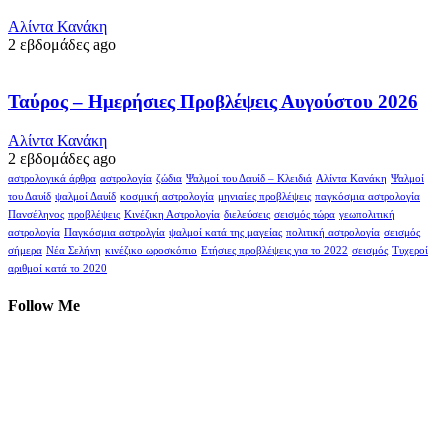
Αλίντα Κανάκη
2 εβδομάδες ago
Ταύρος – Ημερήσιες Προβλέψεις Αυγούστου 2026
Αλίντα Κανάκη
2 εβδομάδες ago
αστρολογικά άρθρα
αστρολογία
ζώδια
Ψαλμοί του Δαυίδ – Κλειδιά
Αλίντα Κανάκη
Ψαλμοί
του Δαυίδ
ψαλμοί Δαυίδ
κοσμική αστρολογία
μηνιαίες προβλέψεις
παγκόσμια αστρολογία
Πανσέληνος
προβλέψεις
Κινέζικη Αστρολογία
διελεύσεις
σεισμός τώρα
γεωπολιτική
αστρολογία
Παγκόσμια αστρολγία
ψαλμοί κατά της μαγείας
πολιτική αστρολογία
σεισμός
σήμερα
Νέα Σελήνη
κινέζικο ωροσκόπιο
Ετήσιες προβλέψεις για το 2022
σεισμός
Τυχεροί
αριθμοί κατά το 2020
Follow Me