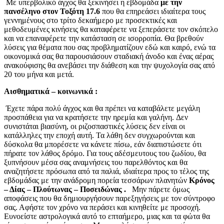
Με υπερβολικό άγχος θα ξεκινήσει η εβδομάδα
με την
πανσέληνο στον Τοξότη 17.6
που θα επηρεάσει ιδιαίτερα τους
γεννημένους στο τρίτο δεκαήμερο με προσεκτικές και
μεθοδευμένες κινήσεις θα καταφέρετε να ξεπεράσετε τον σκόπελο
και να επαναφέρετε την κατάσταση σε ισορροπία. Θα βρεθούν
λύσεις για θέματα που σας προβληματίζουν εδώ και καιρό, ενώ τα
οικονομικά σας θα παρουσιάσουν σταδιακή άνοδο και ένας αέρας
ανακούφισης θα ανεβάσει την διάθεση και την ψυχολογία σας από
20 του μήνα και μετά.
Αισθηματικά – κοινωνικά :
Έχετε πάρα πολύ άγχος και θα πρέπει να καταβάλετε μεγάλη
προσπάθεια για να κρατήσετε την ηρεμία και γαλήνη. Δεν
συνιστάται βιασύνη, οι ριζοσπαστικές λύσεις δεν είναι οι
κατάλληλες την εποχή αυτή. Τα λάθη δεν συγχωρούνται και
δύσκολα θα μπορέσετε να κάνετε πίσω, εάν διαπιστώσετε ότι
πήρατε τον λάθος δρόμο. Για τους αδέσμευτους του ζωδίου, θα
ξυπνήσουν μέσα σας αναμνήσεις του παρελθόντος και θα
αναζητήσετε πρόσωπα από τα παλιά, ιδιαίτερα προς το τέλος της
εβδομάδας με την ανάδρομη πορεία τεσσάρων πλανητών
Κρόνος
– Δίας – Πλούτωνας – Ποσειδώνας .
Μην πάρετε όμως
αποφάσεις που θα δημιουργήσουν παρεξηγήσεις με τον σύντροφο
σας. Αφήστε τον χρόνο να περάσει και κινηθείτε με προσοχή.
Ευνοείστε αστρολογικά αυτό το επταήμερο, μιας και τα φώτα θα