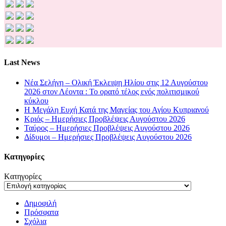
Last News
Νέα Σελήνη – Ολική Έκλειψη Ηλίου στις 12 Αυγούστου
2026 στον Λέοντα : Το ορατό τέλος ενός πολιτισμικού
κύκλου
Η Μεγάλη Ευχή Κατά της Μαγείας του Αγίου Κυπριανού
Κριός – Ημερήσιες Προβλέψεις Αυγούστου 2026
Ταύρος – Ημερήσιες Προβλέψεις Αυγούστου 2026
Δίδυμοι – Ημερήσιες Προβλέψεις Αυγούστου 2026
Kατηγορίες
Kατηγορίες
Δημοφιλή
Πρόσφατα
Σχόλια