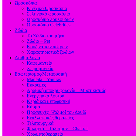
Ωροσκόπια
Κινέζικο Ωροσκόπιο
Σεληνιακό ωροσκόπιο
Ωροσκόπιο λουλουδιών
Ωροσκόπια Celebrities
Ζώδια
Το Ζώδιο του μήνα
Ζώδια – Pet
Κουζίνα των άστρων
Χαρακτηριστικά ζωδίων
Αριθμολογία
Καφεμαντεία
Χειρομαντεία
Εσωτερισμός/Μεταφυσική
Mantala – Yantras
Εκκρεμές
Αραβική αποκρυφολογία – Μυστικισμός
Ενεργειακά λουτρά
Κεριά και μεταφυσική
Κάρμα
Προσευχές -Ψαλμοί του Δαυίδ
Εναλλακτικές θεραπείες
Τελετουργικά
Φυλαχτά – Τάλισμαν – Chakras
Χρωματοθεραπεία