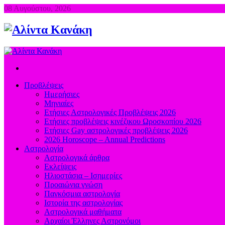
08 Αυγούστου, 2026
Προβλέψεις
Ημερήσιες
Μηνιαίες
Ετήσιες Αστρολογικές Προβλέψεις 2026
Ετήσιες προβλέψεις κινέζικου Ωροσκοπίου 2026
Ετήσιες Gay αστρολογικές προβλέψεις 2026
2026 Horoscope – Annual Predictions
Αστρολογία
Αστρολογικά άρθρα
Εκλείψεις
Ηλιοστάσια – Ισημερίες
Προαιώνια γνώση
Παγκόσμια αστρολογία
Ιστορία της αστρολογίας
Aστρολογικά μαθήματα
Aρχαίοι Έλληνες Αστρονόμοι