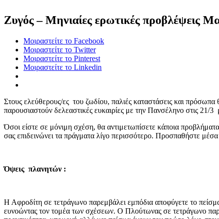
Ζυγός – Μηνιαίες ερωτικές προβλέψεις Μ
Μοιραστείτε το Facebook
Μοιραστείτε το Twitter
Μοιραστείτε το Pinterest
Μοιραστείτε το Linkedin
Στους ελεύθερους/ες του ζωδίου, παλιές καταστάσεις και πρόσωπα
παρουσιαστούν δελεαστικές ευκαιρίες με την Πανσέληνο στις 21/3 μ
Όσοι είστε σε μόνιμη σχέση, θα αντιμετωπίσετε κάποια προβλήματα 
σας επιδεινώνει τα πράγματα λίγο περισσότερο. Προσπαθήστε μέσα 
Όψεις πλανητών :
Η Αφροδίτη σε τετράγωνο παρεμβάλει εμπόδια αποφύγετε το πείσμα, 
ευνοώντας τον τομέα των σχέσεων. Ο Πλούτωνας σε τετράγωνο παρε