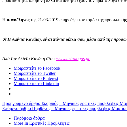
πρακτικότητα, υπομονή αλλά και πείσμα έχουν τον πρώτο λόγο στο
Η
πανσέληνος
της 21-03-2019 επηρεάζει τον τομέα της προσωπικής
★
​
Η
Αλίντα Κανάκη
, είναι πάντα δίπλα σου, μέσα από την προσ
Από την Αλίντα Κανάκη στο :
www.astrologos.gr
Μοιραστείτε το Facebook
Μοιραστείτε το Twitter
Μοιραστείτε το Pinterest
Μοιραστείτε το Linkedin
Προηγούμενο άρθρο
Σκορπιός – Μηνιαίες ερωτικές προβλέψεις Μα
Επόμενο άρθρο
Παρθένος – Μηνιαίες ερωτικές προβλέψεις Μαρτίο
Παρόμοια άρθρα
More In Ερωτικές Προβλέψεις