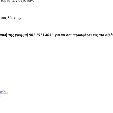
ν τομέα των σχέσεων.
 σας λάμψης.
ωπική της γραμμή
901 1513 403!
για να σου προσφέρει τις πιο αξι
ρτίου
υ