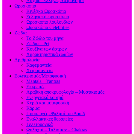
Aρχαίοι Έλληνες Αστρονόμοι
Ωροσκόπια
Κινέζικο Ωροσκόπιο
Σεληνιακό ωροσκόπιο
Ωροσκόπιο λουλουδιών
Ωροσκόπια Celebrities
Ζώδια
Το Ζώδιο του μήνα
Ζώδια – Pet
Κουζίνα των άστρων
Χαρακτηριστικά ζωδίων
Αριθμολογία
Καφεμαντεία
Χειρομαντεία
Εσωτερισμός/Μεταφυσική
Mantala – Yantras
Εκκρεμές
Αραβική αποκρυφολογία – Μυστικισμός
Ενεργειακά λουτρά
Κεριά και μεταφυσική
Κάρμα
Προσευχές -Ψαλμοί του Δαυίδ
Εναλλακτικές θεραπείες
Τελετουργικά
Φυλαχτά – Τάλισμαν – Chakras