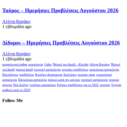
Ταύρος – Ημερήσιες Προβλέψεις Αυγούστου 2026
Αλίντα Κανάκη
1 εβδομάδα ago
Δίδυμοι – Ημερήσιες Προβλέψεις Αυγούστου 2026
Αλίντα Κανάκη
1 εβδομάδα ago
αστρολογικά άρθρα
αστρολογία
ζώδια
Ψαλμοί του Δαυίδ – Κλειδιά
Αλίντα Κανάκη
Ψαλμοί
του Δαυίδ
ψαλμοί Δαυίδ
κοσμική αστρολογία
μηνιαίες προβλέψεις
παγκόσμια αστρολογία
Πανσέληνος
προβλέψεις
Κινέζικη Αστρολογία
διελεύσεις
σεισμός τώρα
γεωπολιτική
αστρολογία
Παγκόσμια αστρολγία
ψαλμοί κατά της μαγείας
πολιτική αστρολογία
σεισμός
σήμερα
Νέα Σελήνη
κινέζικο ωροσκόπιο
Ετήσιες προβλέψεις για το 2022
σεισμός
Τυχεροί
αριθμοί κατά το 2020
Follow Me