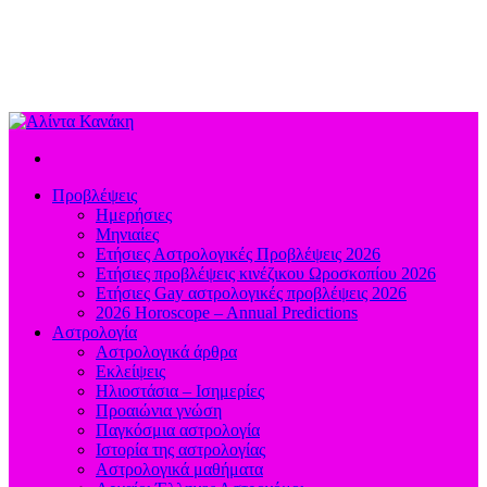
Προβλέψεις
Ημερήσιες
Μηνιαίες
Ετήσιες Αστρολογικές Προβλέψεις 2026
Ετήσιες προβλέψεις κινέζικου Ωροσκοπίου 2026
Ετήσιες Gay αστρολογικές προβλέψεις 2026
2026 Horoscope – Annual Predictions
Αστρολογία
Αστρολογικά άρθρα
Εκλείψεις
Ηλιοστάσια – Ισημερίες
Προαιώνια γνώση
Παγκόσμια αστρολογία
Ιστορία της αστρολογίας
Aστρολογικά μαθήματα