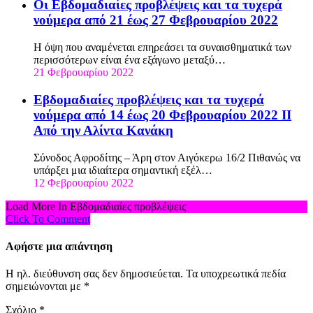
Οι Εβδομαδιαίες προβλέψεις και τα τυχερά
νούμερα από 21 έως 27 Φεβρουαρίου 2022
Η όψη που αναμένεται επηρεάσει τα συναισθηματικά των
περισσότερων είναι ένα εξάγωνο μεταξύ…
21 Φεβρουαρίου 2022
Εβδομαδιαίες προβλέψεις και τα τυχερά
νούμερα από 14 έως 20 Φεβρουαρίου 2022 ΙΙ
Από την Αλίντα Κανάκη
Σύνοδος Αφροδίτης – Άρη στον Αιγόκερω 16/2 Πιθανώς να
υπάρξει μια ιδιαίτερα σημαντική εξέλ…
12 Φεβρουαρίου 2022
Load More In Εβδομαδιαίες προβλέψεις
Click To Comment
Αφήστε μια απάντηση
Η ηλ. διεύθυνση σας δεν δημοσιεύεται.
Τα υποχρεωτικά πεδία
σημειώνονται με
*
Σχόλιο
*