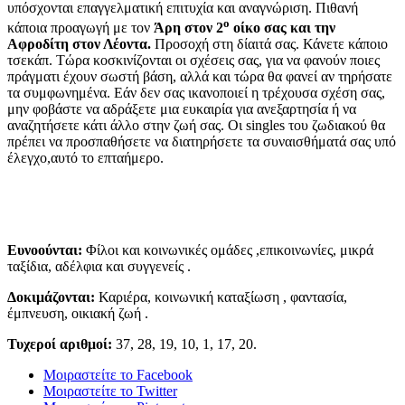
υπόσχονται επαγγελματική επιτυχία και αναγνώριση. Πιθανή
ο
κάποια προαγωγή με τον
Άρη στον 2
οίκο σας και την
Αφροδίτη στον Λέοντα.
Προσοχή στη δίαιτά σας. Κάνετε κάποιο
τσεκάπ. Τώρα κοσκινίζονται οι σχέσεις σας, για να φανούν ποιες
πράγματι έχουν σωστή βάση, αλλά και τώρα θα φανεί αν τηρήσατε
τα συμφωνημένα. Εάν δεν σας ικανοποιεί η τρέχουσα σχέση σας,
μην φοβάστε να αδράξετε μια ευκαιρία για ανεξαρτησία ή να
αναζητήσετε κάτι άλλο στην ζωή σας. Οι singles του ζωδιακού θα
πρέπει να προσπαθήσετε να διατηρήσετε τα συναισθήματά σας υπό
έλεγχο,αυτό το επταήμερο.
Ευνοούνται:
Φίλοι και κοινωνικές ομάδες ,επικοινωνίες, μικρά
ταξίδια, αδέλφια και συγγενείς .
Δοκιμάζονται:
Καριέρα, κοινωνική καταξίωση , φαντασία,
έμπνευση, οικιακή ζωή .
Τυχεροί αριθμοί:
37, 28, 19, 10, 1, 17, 20.
Μοιραστείτε το Facebook
Μοιραστείτε το Twitter