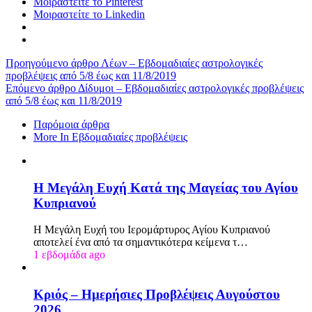
Μοιραστείτε το Pinterest
Μοιραστείτε το Linkedin
Προηγούμενο άρθρο
Λέων – Εβδομαδιαίες αστρολογικές
προβλέψεις από 5/8 έως και 11/8/2019
Επόμενο άρθρο
Δίδυμοι – Εβδομαδιαίες αστρολογικές προβλέψεις
από 5/8 έως και 11/8/2019
Παρόμοια άρθρα
More In Εβδομαδιαίες προβλέψεις
Η Μεγάλη Ευχή Κατά της Μαγείας του Αγίου
Κυπριανού
Η Μεγάλη Ευχή του Ιερομάρτυρος Αγίου Κυπριανού
αποτελεί ένα από τα σημαντικότερα κείμενα τ…
1 εβδομάδα ago
Κριός – Ημερήσιες Προβλέψεις Αυγούστου
2026