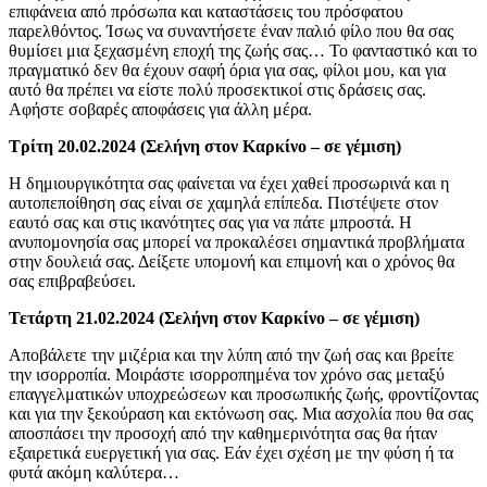
επιφάνεια από πρόσωπα και καταστάσεις του πρόσφατου
παρελθόντος. Ίσως να συναντήσετε έναν παλιό φίλο που θα σας
θυμίσει μια ξεχασμένη εποχή της ζωής σας… Το φανταστικό και το
πραγματικό δεν θα έχουν σαφή όρια για σας, φίλοι μου, και για
αυτό θα πρέπει να είστε πολύ προσεκτικοί στις δράσεις σας.
Αφήστε σοβαρές αποφάσεις για άλλη μέρα.
Τρίτη 20.02.2024 (Σελήνη στον Καρκίνο – σε γέμιση)
Η δημιουργικότητα σας φαίνεται να έχει χαθεί προσωρινά και η
αυτοπεποίθηση σας είναι σε χαμηλά επίπεδα. Πιστέψετε στον
εαυτό σας και στις ικανότητες σας για να πάτε μπροστά. Η
ανυπομονησία σας μπορεί να προκαλέσει σημαντικά προβλήματα
στην δουλειά σας. Δείξετε υπομονή και επιμονή και ο χρόνος θα
σας επιβραβεύσει.
Τετάρτη 21.02.2024 (Σελήνη στον Καρκίνο – σε γέμιση)
Αποβάλετε την μιζέρια και την λύπη από την ζωή σας και βρείτε
την ισορροπία. Μοιράστε ισορροπημένα τον χρόνο σας μεταξύ
επαγγελματικών υποχρεώσεων και προσωπικής ζωής, φροντίζοντας
και για την ξεκούραση και εκτόνωση σας. Μια ασχολία που θα σας
αποσπάσει την προσοχή από την καθημερινότητα σας θα ήταν
εξαιρετικά ευεργετική για σας. Εάν έχει σχέση με την φύση ή τα
φυτά ακόμη καλύτερα…