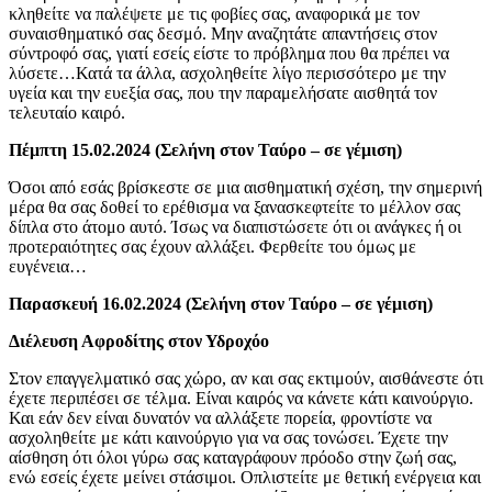
κληθείτε να παλέψετε με τις φοβίες σας, αναφορικά με τον
συναισθηματικό σας δεσμό. Μην αναζητάτε απαντήσεις στον
σύντροφό σας, γιατί εσείς είστε το πρόβλημα που θα πρέπει να
λύσετε…Κατά τα άλλα, ασχοληθείτε λίγο περισσότερο με την
υγεία και την ευεξία σας, που την παραμελήσατε αισθητά τον
τελευταίο καιρό.
Πέμπτη 15.02.2024 (Σελήνη στον Ταύρο – σε γέμιση)
Όσοι από εσάς βρίσκεστε σε μια αισθηματική σχέση, την σημερινή
μέρα θα σας δοθεί το ερέθισμα να ξανασκεφτείτε το μέλλον σας
δίπλα στο άτομο αυτό. Ίσως να διαπιστώσετε ότι οι ανάγκες ή οι
προτεραιότητες σας έχουν αλλάξει. Φερθείτε του όμως με
ευγένεια…
Παρασκευή 16.02.2024 (Σελήνη στον Ταύρο – σε γέμιση)
Διέλευση Αφροδίτης στον Υδροχόο
Στον επαγγελματικό σας χώρο, αν και σας εκτιμούν, αισθάνεστε ότι
έχετε περιπέσει σε τέλμα. Είναι καιρός να κάνετε κάτι καινούργιο.
Και εάν δεν είναι δυνατόν να αλλάξετε πορεία, φροντίστε να
ασχοληθείτε με κάτι καινούργιο για να σας τονώσει. Έχετε την
αίσθηση ότι όλοι γύρω σας καταγράφουν πρόοδο στην ζωή σας,
ενώ εσείς έχετε μείνει στάσιμοι. Οπλιστείτε με θετική ενέργεια και