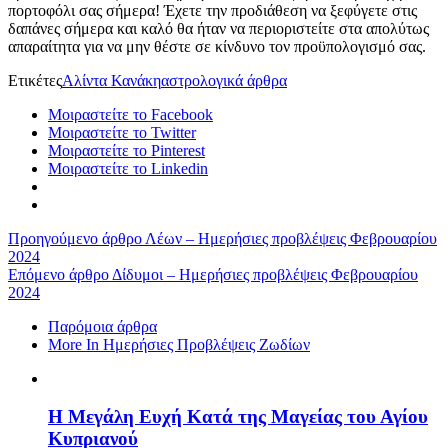
πορτοφόλι σας σήμερα! Έχετε την προδιάθεση να ξεφύγετε στις
δαπάνες σήμερα και καλό θα ήταν να περιοριστείτε στα απολύτως
απαραίτητα για να μην θέστε σε κίνδυνο τον προϋπολογισμό σας.
Ετικέτες
Αλίντα Κανάκη
αστρολογικά άρθρα
Μοιραστείτε το Facebook
Μοιραστείτε το Twitter
Μοιραστείτε το Pinterest
Μοιραστείτε το Linkedin
Προηγούμενο άρθρο
Λέων – Ημερήσιες προβλέψεις Φεβρουαρίου
2024
Επόμενο άρθρο
Δίδυμοι – Ημερήσιες προβλέψεις Φεβρουαρίου
2024
Παρόμοια άρθρα
More In Ημερήσιες Προβλέψεις Ζωδίων
Η Μεγάλη Ευχή Κατά της Μαγείας του Αγίου
Κυπριανού