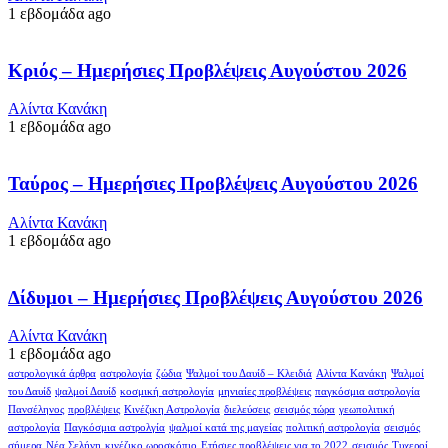
1 εβδομάδα ago
Κριός – Ημερήσιες Προβλέψεις Αυγούστου 2026
Αλίντα Κανάκη
1 εβδομάδα ago
Ταύρος – Ημερήσιες Προβλέψεις Αυγούστου 2026
Αλίντα Κανάκη
1 εβδομάδα ago
Δίδυμοι – Ημερήσιες Προβλέψεις Αυγούστου 2026
Αλίντα Κανάκη
1 εβδομάδα ago
αστρολογικά άρθρα
αστρολογία
ζώδια
Ψαλμοί του Δαυίδ – Κλειδιά
Αλίντα Κανάκη
Ψαλμοί
του Δαυίδ
ψαλμοί Δαυίδ
κοσμική αστρολογία
μηνιαίες προβλέψεις
παγκόσμια αστρολογία
Πανσέληνος
προβλέψεις
Κινέζικη Αστρολογία
διελεύσεις
σεισμός τώρα
γεωπολιτική
αστρολογία
Παγκόσμια αστρολγία
ψαλμοί κατά της μαγείας
πολιτική αστρολογία
σεισμός
σήμερα
Νέα Σελήνη
κινέζικο ωροσκόπιο
Ετήσιες προβλέψεις για το 2022
σεισμός
Τυχεροί