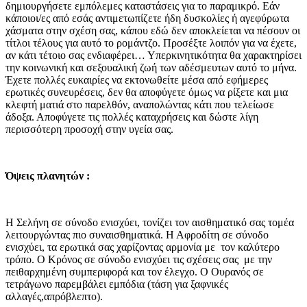
δημιουργήσετε εμπόλεμες καταστάσεις για το παραμικρό. Εάν
κάποιοι/ες από εσάς αντιμετωπίζετε ήδη δυσκολίες ή αγεφύρωτα
χάσματα στην σχέση σας, κάπου εδώ δεν αποκλείεται να πέσουν οι
τίτλοι τέλους για αυτό το ρομάντζο. Προσέξτε λοιπόν για να έχετε,
αν κάτι τέτοιο σας ενδιαφέρει… Υπερκινητικότητα θα χαρακτηρίσει
την κοινωνική και σεξουαλική ζωή των αδέσμευτων αυτό το μήνα.
Έχετε πολλές ευκαιρίες να εκτονωθείτε μέσα από εφήμερες
ερωτικές συνευρέσεις, δεν θα αποφύγετε όμως να ρίξετε και μια
κλεφτή ματιά στο παρελθόν, αναπολώντας κάτι που τελείωσε
άδοξα. Αποφύγετε τις πολλές καταχρήσεις και δώστε λίγη
περισσότερη προσοχή στην υγεία σας.
Όψεις πλανητών :
Η Σελήνη σε σύνοδο ενισχύει, τονίζει τον αισθηματικό σας τομέα
λειτουργώντας πιο συναισθηματικά. Η Αφροδίτη σε σύνοδο
ενισχύει, τα ερωτικά σας χαρίζοντας αρμονία με τον καλύτερο
τρόπο. Ο Κρόνος σε σύνοδο ενισχύει τις σχέσεις σας με την
πειθαρχημένη συμπεριφορά και τον έλεγχο. Ο Ουρανός σε
τετράγωνο παρεμβάλει εμπόδια (τάση για ξαφνικές
αλλαγές,απρόβλεπτο).