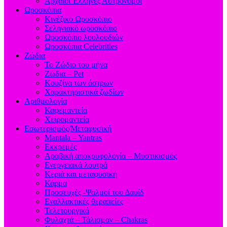
Aρχαίοι Έλληνες Αστρονόμοι
Ωροσκόπια
Κινέζικο Ωροσκόπιο
Σεληνιακό ωροσκόπιο
Ωροσκόπιο λουλουδιών
Ωροσκόπια Celebrities
Ζώδια
Το Ζώδιο του μήνα
Ζώδια – Pet
Κουζίνα των άστρων
Χαρακτηριστικά ζωδίων
Αριθμολογία
Καφεμαντεία
Χειρομαντεία
Εσωτερισμός/Μεταφυσική
Mantala – Yantras
Εκκρεμές
Αραβική αποκρυφολογία – Μυστικισμός
Ενεργειακά λουτρά
Κεριά και μεταφυσική
Κάρμα
Προσευχές -Ψαλμοί του Δαυίδ
Εναλλακτικές θεραπείες
Τελετουργικά
Φυλαχτά – Τάλισμαν – Chakras