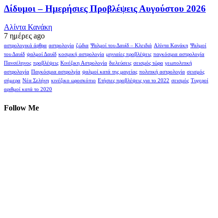
Δίδυμοι – Ημερήσιες Προβλέψεις Αυγούστου 2026
Αλίντα Κανάκη
7 ημέρες ago
αστρολογικά άρθρα
αστρολογία
ζώδια
Ψαλμοί του Δαυίδ – Κλειδιά
Αλίντα Κανάκη
Ψαλμοί
του Δαυίδ
ψαλμοί Δαυίδ
κοσμική αστρολογία
μηνιαίες προβλέψεις
παγκόσμια αστρολογία
Πανσέληνος
προβλέψεις
Κινέζικη Αστρολογία
διελεύσεις
σεισμός τώρα
γεωπολιτική
αστρολογία
Παγκόσμια αστρολγία
ψαλμοί κατά της μαγείας
πολιτική αστρολογία
σεισμός
σήμερα
Νέα Σελήνη
κινέζικο ωροσκόπιο
Ετήσιες προβλέψεις για το 2022
σεισμός
Τυχεροί
αριθμοί κατά το 2020
Follow Me