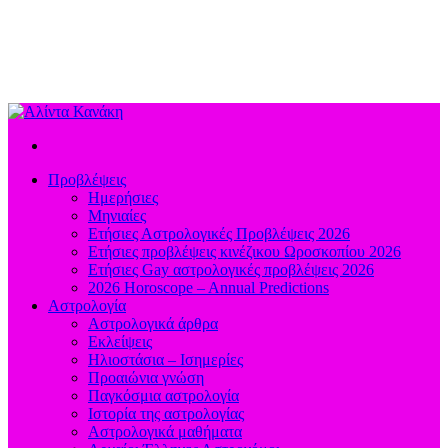
Προβλέψεις
Ημερήσιες
Μηνιαίες
Ετήσιες Αστρολογικές Προβλέψεις 2026
Ετήσιες προβλέψεις κινέζικου Ωροσκοπίου 2026
Ετήσιες Gay αστρολογικές προβλέψεις 2026
2026 Horoscope – Annual Predictions
Αστρολογία
Αστρολογικά άρθρα
Εκλείψεις
Ηλιοστάσια – Ισημερίες
Προαιώνια γνώση
Παγκόσμια αστρολογία
Ιστορία της αστρολογίας
Aστρολογικά μαθήματα