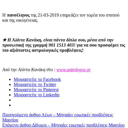
Η
πανσέληνος
της 21-03-2019 επηρεάζει τον τομέα του σπιτιού
και της οικογένειας.
★
​
Η
Αλίντα Κανάκη
, είναι πάντα δίπλα σου, μέσα από την
προσωπική της γραμμή
901 1513 403!
για να σου προσφέρει τις
πιο αξιόπιστες αστρολογικές προβλέψεις!
Από την Αλίντα Κανάκη στο :
www.astrologos.gr
Μοιραστείτε το Facebook
Μοιραστείτε το Twitter
Μοιραστείτε το Pinterest
Μοιραστείτε το Linkedin
Προηγούμενο άρθρο
Λέων – Μηνιαίες ερωτικές προβλέψεις
Μαρτίου
Επόμενο άρθρο
Δίδυμοι – Μηνιαίες ερωτικές προβλέψεις Μαρτίου