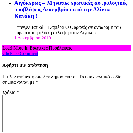
Αιγόκερως – Μηνιαίες ερωτικές αστρολογικές
προβλέψεις Δεκεμβρίου από την Αλίντα
Κανάκη !
Επαγγελματικά – Καριέρα Ο Ουρανός σε ανάδρομη του
πορεία και η ηλιακή έκλειψη στον Αιγόκερ…
1 Δεκεμβρίου 2019
Load More In Ερωτικές Προβλέψεις
Click To Comment
Αφήστε μια απάντηση
Η ηλ. διεύθυνση σας δεν δημοσιεύεται.
Τα υποχρεωτικά πεδία
σημειώνονται με
*
Σχόλιο
*