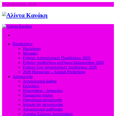
09 Αυγούστου, 2026
Προβλέψεις
Ημερήσιες
Μηνιαίες
Ετήσιες Αστρολογικές Προβλέψεις 2026
Ετήσιες προβλέψεις κινέζικου Ωροσκοπίου 2026
Ετήσιες Gay αστρολογικές προβλέψεις 2026
2026 Horoscope – Annual Predictions
Αστρολογία
Αστρολογικά άρθρα
Εκλείψεις
Ηλιοστάσια – Ισημερίες
Προαιώνια γνώση
Παγκόσμια αστρολογία
Ιστορία της αστρολογίας
Aστρολογικά μαθήματα
Aρχαίοι Έλληνες Αστρονόμοι