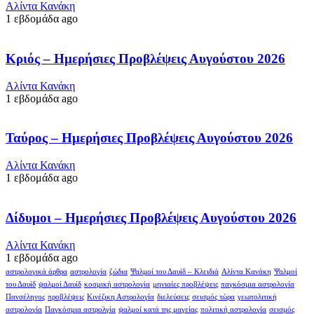
Αλίντα Κανάκη
1 εβδομάδα ago
Κριός – Ημερήσιες Προβλέψεις Αυγούστου 2026
Αλίντα Κανάκη
1 εβδομάδα ago
Ταύρος – Ημερήσιες Προβλέψεις Αυγούστου 2026
Αλίντα Κανάκη
1 εβδομάδα ago
Δίδυμοι – Ημερήσιες Προβλέψεις Αυγούστου 2026
Αλίντα Κανάκη
1 εβδομάδα ago
αστρολογικά άρθρα
αστρολογία
ζώδια
Ψαλμοί του Δαυίδ – Κλειδιά
Αλίντα Κανάκη
Ψαλμοί
του Δαυίδ
ψαλμοί Δαυίδ
κοσμική αστρολογία
μηνιαίες προβλέψεις
παγκόσμια αστρολογία
Πανσέληνος
προβλέψεις
Κινέζικη Αστρολογία
διελεύσεις
σεισμός τώρα
γεωπολιτική
αστρολογία
Παγκόσμια αστρολγία
ψαλμοί κατά της μαγείας
πολιτική αστρολογία
σεισμός