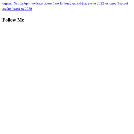
σήμερα
Νέα Σελήνη
κινέζικο ωροσκόπιο
Ετήσιες προβλέψεις για το 2022
σεισμός
Τυχεροί
αριθμοί κατά το 2020
Follow Me