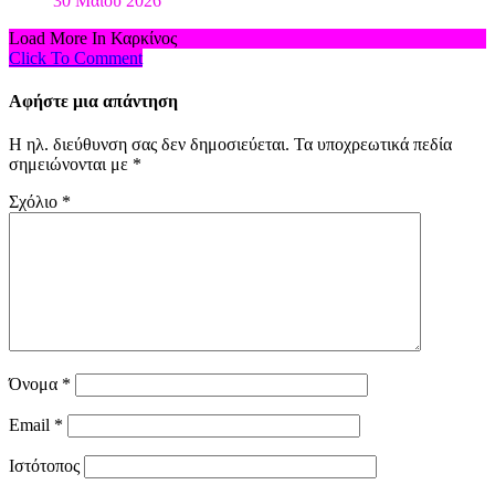
30 Μαΐου 2026
Load More In Καρκίνος
Click To Comment
Αφήστε μια απάντηση
Η ηλ. διεύθυνση σας δεν δημοσιεύεται.
Τα υποχρεωτικά πεδία
σημειώνονται με
*
Σχόλιο
*
Όνομα
*
Email
*
Ιστότοπος