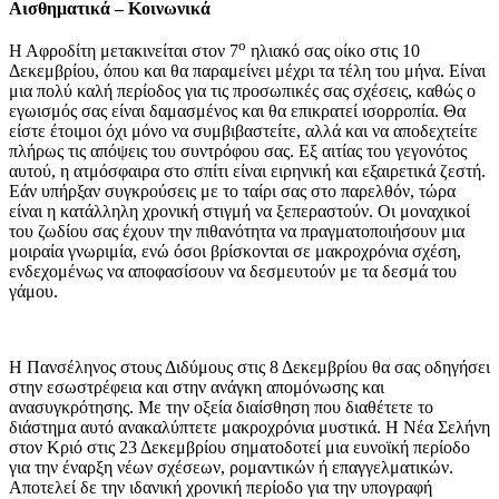
Αισθηματικά – Κοινωνικά
ο
Η Αφροδίτη μετακινείται στον 7
ηλιακό σας οίκο στις 10
Δεκεμβρίου, όπου και θα παραμείνει μέχρι τα τέλη του μήνα. Είναι
μια πολύ καλή περίοδος για τις προσωπικές σας σχέσεις, καθώς ο
εγωισμός σας είναι δαμασμένος και θα επικρατεί ισορροπία. Θα
είστε έτοιμοι όχι μόνο να συμβιβαστείτε, αλλά και να αποδεχτείτε
πλήρως τις απόψεις του συντρόφου σας. Εξ αιτίας του γεγονότος
αυτού, η ατμόσφαιρα στο σπίτι είναι ειρηνική και εξαιρετικά ζεστή.
Εάν υπήρξαν συγκρούσεις με το ταίρι σας στο παρελθόν, τώρα
είναι η κατάλληλη χρονική στιγμή να ξεπεραστούν. Οι μοναχικοί
του ζωδίου σας έχουν την πιθανότητα να πραγματοποιήσουν μια
μοιραία γνωριμία, ενώ όσοι βρίσκονται σε μακροχρόνια σχέση,
ενδεχομένως να αποφασίσουν να δεσμευτούν με τα δεσμά του
γάμου.
Η Πανσέληνος στους Διδύμους στις 8 Δεκεμβρίου θα σας οδηγήσει
στην εσωστρέφεια και στην ανάγκη απομόνωσης και
ανασυγκρότησης. Με την οξεία διαίσθηση που διαθέτετε το
διάστημα αυτό ανακαλύπτετε μακροχρόνια μυστικά. Η Νέα Σελήνη
στον Κριό στις 23 Δεκεμβρίου σηματοδοτεί μια ευνοϊκή περίοδο
για την έναρξη νέων σχέσεων, ρομαντικών ή επαγγελματικών.
Αποτελεί δε την ιδανική χρονική περίοδο για την υπογραφή