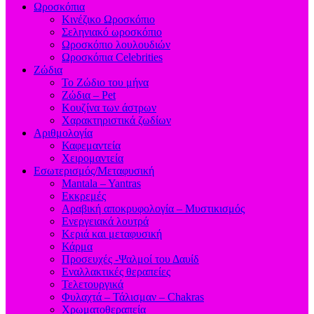
Ωροσκόπια
Κινέζικο Ωροσκόπιο
Σεληνιακό ωροσκόπιο
Ωροσκόπιο λουλουδιών
Ωροσκόπια Celebrities
Ζώδια
Το Ζώδιο του μήνα
Ζώδια – Pet
Κουζίνα των άστρων
Χαρακτηριστικά ζωδίων
Αριθμολογία
Καφεμαντεία
Χειρομαντεία
Εσωτερισμός/Μεταφυσική
Mantala – Yantras
Εκκρεμές
Αραβική αποκρυφολογία – Μυστικισμός
Ενεργειακά λουτρά
Κεριά και μεταφυσική
Κάρμα
Προσευχές -Ψαλμοί του Δαυίδ
Εναλλακτικές θεραπείες
Τελετουργικά
Φυλαχτά – Τάλισμαν – Chakras
Χρωματοθεραπεία