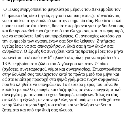
Ο Ήλιος ενεργοποιεί το μεγαλύτερο μέρους του Δεκεμβρίου τον
ο
6
ηλιακό σας οίκο (υγεία, εργασία και υπηρεσίες), συνιστώντας
να εστιάσετε στην δουλειά και στην ευημερία σας. Θα είστε πολύ
προσεκτικοί σε ότι κάνετε, θα είστε περήφανοι για την δουλειά σας
και θα προσπαθείτε να έχετε υπό τον έλεγχο σας και το παραμικρό,
για να αποφύγετε λάθη και παραλήψεις. Οι ανησυχίες ωστόσο για
την ευημερία των αγαπημένων σας δεν θα λείψουν. Ζητήματα
υγείας ίσως να σας απασχολήσουν, δικά σας ή των δικών σας
ανθρώπων. Ο Ερμής θα συνεχίσει κατά τις πρώτες μέρες του μήνα
ο
να κινείται μέσα από τον 6
ηλιακό σας οίκο, για να περάσει στις
ο
13 Δεκεμβρίου στο ζώδιο του Αιγόκερου και στον 7
οίκο
(σχέσεις, συνεταιρισμοί, γάμοι και συνεργασίες). Επικεντρωθείτε
στην δουλειά σας τουλάχιστον κατά το πρώτο μισό του μήνα και
δώστε ιδιαίτερη προσοχή στα ψηλά γράμματα τυχόν συμφωνιών
που θα κληθείτε να υπογράψετε. Το δεύτερο μέρος του μήνα θα
κυλίσει με πολλές επαφές και συζητήσεις με έναν επαγγελματικό
συνεργάτη, με τον οποίο έχετε διαφορές απόψεων. Ίσως να σας
εκπλήξει η εξέλιξη των συνομιλιών, γιατί υπάρχει το ενδεχόμενο
να αμβλύνει την σκληρή του στάση και να θελήσει να δει τα
ζητήματα και από την δική σας πλευρά.