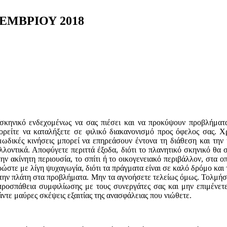
ΕΜΒΡΙΟΥ 2018
σκηνικό ενδεχομένως να σας πιέσει και να προκύψουν προβλήματα
είτε να καταλήξετε σε φιλικό διακανονισμό προς όφελος σας. Χρε
μωδικές κινήσεις μπορεί να επηρεάσουν έντονα τη διάθεση και την 
λοντικά. Αποφύγετε περιττά έξοδα, διότι το πλανητικό σκηνικό θα 
ν ακίνητη περιουσία, το σπίτι ή το οικογενειακό περιβάλλον, στα ο
ώστε με λίγη ψυχαγωγία, διότι τα πράγματα είναι σε καλό δρόμο και
 την πλάτη στα προβλήματα. Μην τα αγνοήσετε τελείως όμως. Τολμήσ
προσπάθεια συμφιλίωσης με τους συνεργάτες σας και μην επιμένετε 
ντε μαύρες σκέψεις εξαιτίας της ανασφάλειας που νιώθετε.