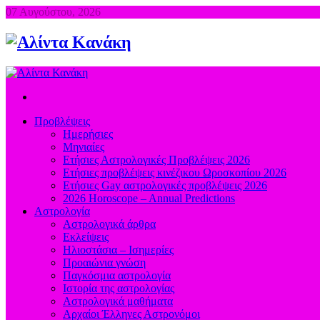
07 Αυγούστου, 2026
Προβλέψεις
Ημερήσιες
Μηνιαίες
Ετήσιες Αστρολογικές Προβλέψεις 2026
Ετήσιες προβλέψεις κινέζικου Ωροσκοπίου 2026
Ετήσιες Gay αστρολογικές προβλέψεις 2026
2026 Horoscope – Annual Predictions
Αστρολογία
Αστρολογικά άρθρα
Εκλείψεις
Ηλιοστάσια – Ισημερίες
Προαιώνια γνώση
Παγκόσμια αστρολογία
Ιστορία της αστρολογίας
Aστρολογικά μαθήματα
Aρχαίοι Έλληνες Αστρονόμοι