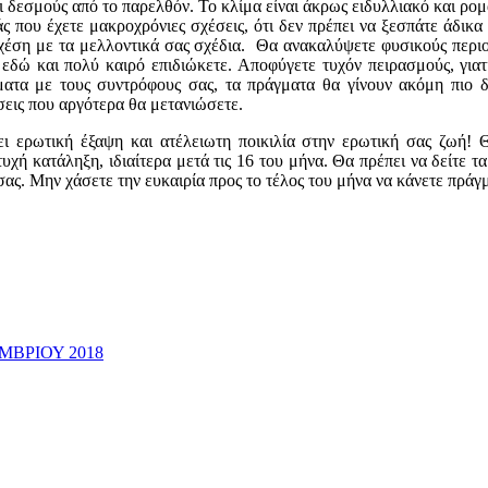
 δεσμούς από το παρελθόν. Το κλίμα είναι άκρως ειδυλλιακό και ρομα
ς που έχετε μακροχρόνιες σχέσεις, ότι δεν πρέπει να ξεσπάτε άδικ
χέση με τα μελλοντικά σας σχέδια. Θα ανακαλύψετε φυσικούς περι
υ εδώ και πολύ καιρό επιδιώκετε. Αποφύγετε τυχόν πειρασμούς, για
ήματα με τους συντρόφους σας, τα πράγματα θα γίνουν ακόμη πιο
εις που αργότερα θα μετανιώσετε.
χει ερωτική έξαψη και ατέλειωτη ποικιλία στην ερωτική σας ζωή! 
χή κατάληξη, ιδιαίτερα μετά τις 16 του μήνα. Θα πρέπει να δείτε τα
ας. Μην χάσετε την ευκαιρία προς το τέλος του μήνα να κάνετε πρά
ΜΒΡΙΟΥ 2018