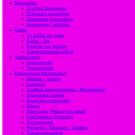
Ωροσκόπια
Κινέζικο Ωροσκόπιο
Σεληνιακό ωροσκόπιο
Ωροσκόπιο λουλουδιών
Ωροσκόπια Celebrities
Ζώδια
Το Ζώδιο του μήνα
Ζώδια – Pet
Κουζίνα των άστρων
Χαρακτηριστικά ζωδίων
Αριθμολογία
Καφεμαντεία
Χειρομαντεία
Εσωτερισμός/Μεταφυσική
Mantala – Yantras
Εκκρεμές
Αραβική αποκρυφολογία – Μυστικισμός
Ενεργειακά λουτρά
Κεριά και μεταφυσική
Κάρμα
Προσευχές -Ψαλμοί του Δαυίδ
Εναλλακτικές θεραπείες
Τελετουργικά
Φυλαχτά – Τάλισμαν – Chakras
Χρωματοθεραπεία