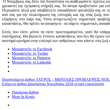
Ο Νοέμβριος σας δίνει την δυνατότητα να αναθερμάνετε σχέσεις και
χρειαστεί την έμπρακτη στήριξή σας. Τα άστρα προβλέπουν για εσά
Περιορίστε αλλά μην αποβάλλετε οποιαδήποτε φιλοδοξία σας σε σ
από σας για την ολοκλήρωση της επιτυχίας και της νέας ζωής πο
εξηγήσεις στο ταίρι σας. Όσοι αντιμετωπίζετε σημαντικά προβλ
καταστάσεις. Θα πρέπει να αποφύγετε να πάρετε σημαντικές αποφάσ
Εσείς που είστε μόνοι να είστε προετοιμασμένοι, γιατί θα υπάρ
συστήματος. Θα βιώσετε έντονες καταστάσεις που δεν θα έχουν ευτυ
αυστηρά κριτήρια στην επιλογή των ανθρώπων που κάνετε στη ζωή σ
Μοιραστείτε το Facebook
Μοιραστείτε το Twitter
Μοιραστείτε το Pinterest
Μοιραστείτε το Linkedin
Προηγούμενο άρθρο
ΤΑΥΡΟΣ – ΜΗΝΙΑΙΕΣ ΠΡΟΒΛΕΨΕΙΣ ΝΟΕ
Επόμενο άρθρο
Ωροσκόπιο Νοεμβρίου 2018 γενική επισκόπηση
Παρόμοια άρθρα
More In Κριός