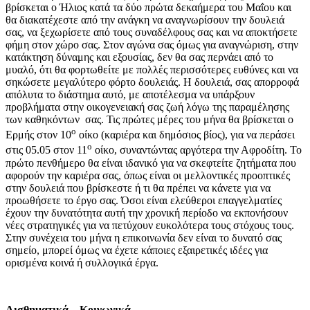
βρίσκεται ο Ήλιος κατά τα δύο πρώτα δεκαήμερα του Μαΐου και
θα διακατέχεστε από την ανάγκη να αναγνωρίσουν την δουλειά
σας, να ξεχωρίσετε από τους συναδέλφους σας και να αποκτήσετε
φήμη στον χώρο σας. Στον αγώνα σας όμως για αναγνώριση, στην
κατάκτηση δύναμης και εξουσίας, δεν θα σας περνάει από το
μυαλό, ότι θα φορτωθείτε με πολλές περισσότερες ευθύνες και να
σηκώσετε μεγαλύτερο φόρτο δουλειάς. Η δουλειά, σας απορροφά
απόλυτα το διάστημα αυτό, με αποτέλεσμα να υπάρξουν
προβλήματα στην οικογενειακή σας ζωή λόγω της παραμέλησης
των καθηκόντων σας. Τις πρώτες μέρες του μήνα θα βρίσκεται ο
ο
Ερμής στον 10
οίκο (καριέρα και δημόσιος βίος), για να περάσει
ο
στις 05.05 στον 11
οίκο, συναντώντας αργότερα την Αφροδίτη. Το
πρώτο πενθήμερο θα είναι ιδανικό για να σκεφτείτε ζητήματα που
αφορούν την καριέρα σας, όπως είναι οι μελλοντικές προοπτικές
στην δουλειά που βρίσκεστε ή τι θα πρέπει να κάνετε για να
προωθήσετε το έργο σας. Όσοι είναι ελεύθεροι επαγγελματίες
έχουν την δυνατότητα αυτή την χρονική περίοδο να εκπονήσουν
νέες στρατηγικές για να πετύχουν ευκολότερα τους στόχους τους.
Στην συνέχεια του μήνα η επικοινωνία δεν είναι το δυνατό σας
σημείο, μπορεί όμως να έχετε κάποιες εξαιρετικές ιδέες για
ορισμένα κοινά ή συλλογικά έργα.
Αισθηματικά – Κοινωνικά