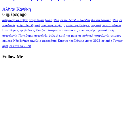
Αλίντα Κανάκη
6 ημέρες ago
αστρολογικά άρθρα
αστρολογία
ζώδια
Ψαλμοί του Δαυίδ – Κλειδιά
Αλίντα Κανάκη
Ψαλμοί
του Δαυίδ
ψαλμοί Δαυίδ
κοσμική αστρολογία
μηνιαίες προβλέψεις
παγκόσμια αστρολογία
Πανσέληνος
προβλέψεις
Κινέζικη Αστρολογία
διελεύσεις
σεισμός τώρα
γεωπολιτική
αστρολογία
Παγκόσμια αστρολγία
ψαλμοί κατά της μαγείας
πολιτική αστρολογία
σεισμός
σήμερα
Νέα Σελήνη
κινέζικο ωροσκόπιο
Ετήσιες προβλέψεις για το 2022
σεισμός
Τυχεροί
αριθμοί κατά το 2020
Follow Me