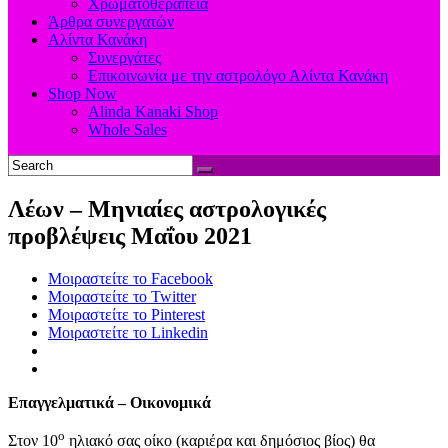
Χρωματοθεραπεία
Άρθρα συνεργατών
Αλίντα Κανάκη
Συνεργάτες
Επικοινωνία με την αστρολόγο Αλίντα Κανάκη
Shop Now
Alinda Kanaki Shop
Whole Sales
Λέων – Μηνιαίες αστρολογικές
προβλέψεις Μαΐου 2021
Μοιραστείτε το Facebook
Μοιραστείτε το Twitter
Μοιραστείτε το Pinterest
Μοιραστείτε το Linkedin
Επαγγελματικά – Οικονομικά
ο
Στον 10
ηλιακό σας οίκο (καριέρα και δημόσιος βίος) θα