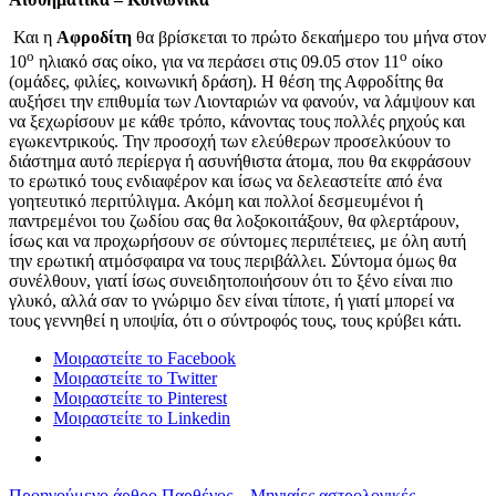
Και η
Αφροδίτη
θα βρίσκεται το πρώτο δεκαήμερο του μήνα στον
ο
ο
10
ηλιακό σας οίκο, για να περάσει στις 09.05 στον 11
οίκο
(ομάδες, φιλίες, κοινωνική δράση). Η θέση της Αφροδίτης θα
αυξήσει την επιθυμία των Λιονταριών να φανούν, να λάμψουν και
να ξεχωρίσουν με κάθε τρόπο, κάνοντας τους πολλές ρηχούς και
εγωκεντρικούς. Την προσοχή των ελεύθερων προσελκύουν το
διάστημα αυτό περίεργα ή ασυνήθιστα άτομα, που θα εκφράσουν
το ερωτικό τους ενδιαφέρον και ίσως να δελεαστείτε από ένα
γοητευτικό περιτύλιγμα. Ακόμη και πολλοί δεσμευμένοι ή
παντρεμένοι του ζωδίου σας θα λοξοκοιτάξουν, θα φλερτάρουν,
ίσως και να προχωρήσουν σε σύντομες περιπέτειες, με όλη αυτή
την ερωτική ατμόσφαιρα να τους περιβάλλει. Σύντομα όμως θα
συνέλθουν, γιατί ίσως συνειδητοποιήσουν ότι το ξένο είναι πιο
γλυκό, αλλά σαν το γνώριμο δεν είναι τίποτε, ή γιατί μπορεί να
τους γεννηθεί η υποψία, ότι ο σύντροφός τους, τους κρύβει κάτι.
Μοιραστείτε το Facebook
Μοιραστείτε το Twitter
Μοιραστείτε το Pinterest
Μοιραστείτε το Linkedin
Προηγούμενο άρθρο
Παρθένος – Μηνιαίες αστρολογικές