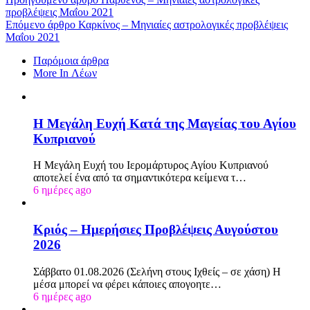
προβλέψεις Μαΐου 2021
Επόμενο άρθρο
Καρκίνος – Μηνιαίες αστρολογικές προβλέψεις
Μαΐου 2021
Παρόμοια άρθρα
More In Λέων
Η Μεγάλη Ευχή Κατά της Μαγείας του Αγίου
Κυπριανού
Η Μεγάλη Ευχή του Ιερομάρτυρος Αγίου Κυπριανού
αποτελεί ένα από τα σημαντικότερα κείμενα τ…
6 ημέρες ago
Κριός – Ημερήσιες Προβλέψεις Αυγούστου
2026
Σάββατο 01.08.2026 (Σελήνη στους Ιχθείς – σε χάση) Η
μέσα μπορεί να φέρει κάποιες απογοητε…
6 ημέρες ago