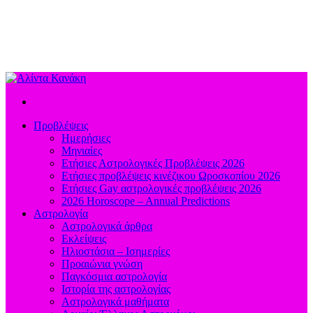
Προβλέψεις
Ημερήσιες
Μηνιαίες
Ετήσιες Αστρολογικές Προβλέψεις 2026
Ετήσιες προβλέψεις κινέζικου Ωροσκοπίου 2026
Ετήσιες Gay αστρολογικές προβλέψεις 2026
2026 Horoscope – Annual Predictions
Αστρολογία
Αστρολογικά άρθρα
Εκλείψεις
Ηλιοστάσια – Ισημερίες
Προαιώνια γνώση
Παγκόσμια αστρολογία
Ιστορία της αστρολογίας
Aστρολογικά μαθήματα