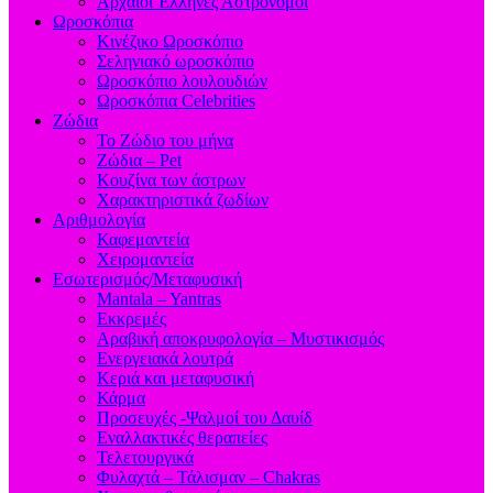
Aρχαίοι Έλληνες Αστρονόμοι
Ωροσκόπια
Κινέζικο Ωροσκόπιο
Σεληνιακό ωροσκόπιο
Ωροσκόπιο λουλουδιών
Ωροσκόπια Celebrities
Ζώδια
Το Ζώδιο του μήνα
Ζώδια – Pet
Κουζίνα των άστρων
Χαρακτηριστικά ζωδίων
Αριθμολογία
Καφεμαντεία
Χειρομαντεία
Εσωτερισμός/Μεταφυσική
Mantala – Yantras
Εκκρεμές
Αραβική αποκρυφολογία – Μυστικισμός
Ενεργειακά λουτρά
Κεριά και μεταφυσική
Κάρμα
Προσευχές -Ψαλμοί του Δαυίδ
Εναλλακτικές θεραπείες
Τελετουργικά
Φυλαχτά – Τάλισμαν – Chakras