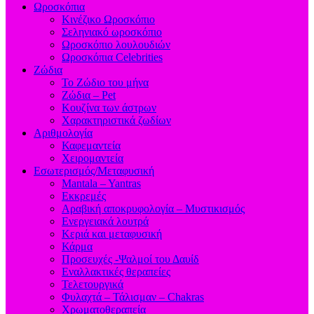
Ωροσκόπια
Κινέζικο Ωροσκόπιο
Σεληνιακό ωροσκόπιο
Ωροσκόπιο λουλουδιών
Ωροσκόπια Celebrities
Ζώδια
Το Ζώδιο του μήνα
Ζώδια – Pet
Κουζίνα των άστρων
Χαρακτηριστικά ζωδίων
Αριθμολογία
Καφεμαντεία
Χειρομαντεία
Εσωτερισμός/Μεταφυσική
Mantala – Yantras
Εκκρεμές
Αραβική αποκρυφολογία – Μυστικισμός
Ενεργειακά λουτρά
Κεριά και μεταφυσική
Κάρμα
Προσευχές -Ψαλμοί του Δαυίδ
Εναλλακτικές θεραπείες
Τελετουργικά
Φυλαχτά – Τάλισμαν – Chakras
Χρωματοθεραπεία