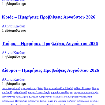
1 εβδομάδα ago
Κριός – Ημερήσιες Προβλέψεις Αυγούστου 2026
Αλίντα Κανάκη
1 εβδομάδα ago
Ταύρος – Ημερήσιες Προβλέψεις Αυγούστου 2026
Αλίντα Κανάκη
1 εβδομάδα ago
Δίδυμοι – Ημερήσιες Προβλέψεις Αυγούστου 2026
Αλίντα Κανάκη
1 εβδομάδα ago
αστρολογικά άρθρα
αστρολογία
ζώδια
Ψαλμοί του Δαυίδ – Κλειδιά
Αλίντα Κανάκη
Ψαλμοί
του Δαυίδ
ψαλμοί Δαυίδ
κοσμική αστρολογία
μηνιαίες προβλέψεις
παγκόσμια αστρολογία
Πανσέληνος
προβλέψεις
Κινέζικη Αστρολογία
διελεύσεις
σεισμός τώρα
γεωπολιτική
αστρολογία
Παγκόσμια αστρολγία
ψαλμοί κατά της μαγείας
πολιτική αστρολογία
σεισμός