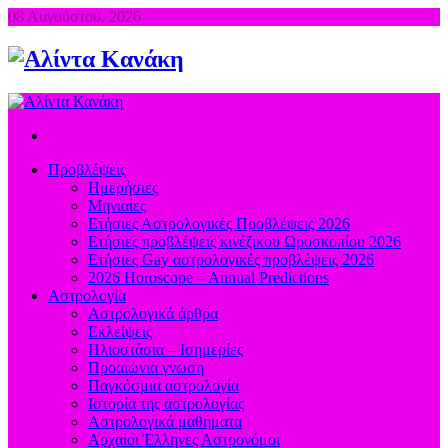
08 Αυγούστου, 2026
Προβλέψεις
Ημερήσιες
Μηνιαίες
Ετήσιες Αστρολογικές Προβλέψεις 2026
Ετήσιες προβλέψεις κινέζικου Ωροσκοπίου 2026
Ετήσιες Gay αστρολογικές προβλέψεις 2026
2026 Horoscope – Annual Predictions
Αστρολογία
Αστρολογικά άρθρα
Εκλείψεις
Ηλιοστάσια – Ισημερίες
Προαιώνια γνώση
Παγκόσμια αστρολογία
Ιστορία της αστρολογίας
Aστρολογικά μαθήματα
Aρχαίοι Έλληνες Αστρονόμοι