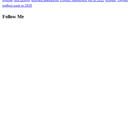
σήμερα
Νέα Σελήνη
κινέζικο ωροσκόπιο
Ετήσιες προβλέψεις για το 2022
σεισμός
Τυχεροί
αριθμοί κατά το 2020
Follow Me