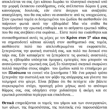
αποκλείεται να σας έχει κάποιο δωράκι το πλανητικό σκηνικό υπό
την μορφή έκτακτου εισοδήματος, ενός ανέλπιστου δώρου ή μιας
καινούργιας δουλειάς, εάν είστε άνεργοι και αναζητάτε
απασχόληση, που θα σας κάνει να ανασάνετε από τις υποχρεώσεις.
Στον ερωτικό τομέα οι δεσμευμένοι του ζωδίου θα αισθανθούν ότι
παίρνουν φωτιά αυτό την εβδομάδα! Μια νέα σπίθα θα
πυροδοτήσει την ερωτική επιθυμία και το ασίγαστο ερωτικό πάθος
που θα σας ανεβάσει στα ουράνια… Είστε πολύ πιο ευαίσθητοι και
ο
συναισθηματικοί αυτές τις μέρες με τον
Κρόνο στον 5
οίκο
σας
να σηματοδοτεί κάποια αλλαγή στον αισθηματικό σας τομέα,
αισθάνεστε πολύ πιο απελευθερωμένοι να εκφραστείτε,
ξεπερνώντας την φυσική συστολή σας, και πολύ πιο δοτικοί στο
ταίρι σας. Εάν καταφέρετε να ξεπεράσετε τις φυσικές αναστολές
σας, η εβδομάδα υπόσχεται όμορφες εμπειρίες που μπορούν να
ανανεώσουν την ερωτική σας ζωή.Το πλανητικό σκηνικό σκαρώνει
πολλά παιχνίδια στους singles του ζωδίου κατά το επταήμερο με
τον
Πλούτωνα
να ευνοεί νέα ξεκινήματα ! Με ένα μαγικό τρόπο
ξεπερνάτε την συστολή και τον φόβο της απόρριψης και γίνεστε πιο
τολμηροί στο φλερτ. Είναι βέβαιο ότι θα πετύχετε εάν βάλετε
συγκεκριμένο στόχο, προσοχή μόνο μήπως αυτό το απότομο
θάρρος σας, σας οδηγήσει στην χυδαιότητα ή ακόμη και σε
ερωτικά μονοπάτια περίεργα και επικίνδυνα…
Θετικά
επηρεάζονται οι τομείς του γάμου και των συνεργασιών,
των φίλων, της δημοσιότητας, της πολιτικής ενώ παρουσιάζονται