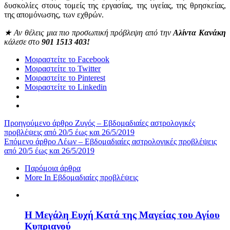
δυσκολίες στους τομείς της εργασίας, της υγείας, της θρησκείας,
της απομόνωσης, των εχθρών.
★
Αν θέλεις μια πιο προσωπική πρόβλεψη από την
Αλίντα Κανάκη
κάλεσε στο
901 1513 403!
Μοιραστείτε το Facebook
Μοιραστείτε το Twitter
Μοιραστείτε το Pinterest
Μοιραστείτε το Linkedin
Προηγούμενο άρθρο
Ζυγός – Εβδομαδιαίες αστρολογικές
προβλέψεις από 20/5 έως και 26/5/2019
Επόμενο άρθρο
Λέων – Εβδομαδιαίες αστρολογικές προβλέψεις
από 20/5 έως και 26/5/2019
Παρόμοια άρθρα
More In Εβδομαδιαίες προβλέψεις
Η Μεγάλη Ευχή Κατά της Μαγείας του Αγίου
Κυπριανού