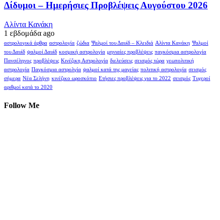
Δίδυμοι – Ημερήσιες Προβλέψεις Αυγούστου 2026
Αλίντα Κανάκη
1 εβδομάδα ago
αστρολογικά άρθρα
αστρολογία
ζώδια
Ψαλμοί του Δαυίδ – Κλειδιά
Αλίντα Κανάκη
Ψαλμοί
του Δαυίδ
ψαλμοί Δαυίδ
κοσμική αστρολογία
μηνιαίες προβλέψεις
παγκόσμια αστρολογία
Πανσέληνος
προβλέψεις
Κινέζικη Αστρολογία
διελεύσεις
σεισμός τώρα
γεωπολιτική
αστρολογία
Παγκόσμια αστρολγία
ψαλμοί κατά της μαγείας
πολιτική αστρολογία
σεισμός
σήμερα
Νέα Σελήνη
κινέζικο ωροσκόπιο
Ετήσιες προβλέψεις για το 2022
σεισμός
Τυχεροί
αριθμοί κατά το 2020
Follow Me