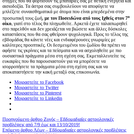
στιγμές που θα φορτίσουν τις μπαταρίες σας με θετική ενέργεια και
αισιοδοξία. Τα άστρα σας συμβουλεύουν να αποφύγετε να
μπλέξετε συναισθηματικά με άτομα που είναι μπερδεμένα στην
ο
προσωπική τους ζωή,
με τον Ποσειδώνα από τους Ιχθείς στον 7
οίκο
, γιατί στο τέλος θα πληγωθείτε. Αρκετά έχετε ταλαιπωρηθεί
στο παρελθόν και δεν χρειάζεται να βιώσετε και άλλες δύσκολες
καταστάσεις που θα σας φθείρουν ψυχολογικά. Προς το τέλος της
εβδομάδας θα κάνετε νέες και ενδιαφέρουσες γνωριμίες με
καλύτερες προοπτικές. Οι δεσμευμένοι του ζωδίου θα πρέπει να
αφήστε τις γκρίνιες και τα πείσματα και να ασχοληθείτε με πιο
ουσιαστικά πράγματα μέσα στη σχέση σας. Εκμεταλλευτείτε τις
ευκαιρίες που θα παρουσιαστούν για να μπορέσετε να
ισορροπήσετε τα πράγματα μέσα στη σχέση σας και να
αποκαταστήσετε την κακή μεταξύ σας επικοινωνία.
Μοιραστείτε το Facebook
Μοιραστείτε το Twitter
Μοιραστείτε το Pinterest
Μοιραστείτε το Linkedin
Προηγούμενο άρθρο
Ζυγός – Εβδομαδιαίες αστρολογικές
προβλέψεις από 7/9 έως και 13/10/2019!
Επόμενο άρθρο
Λέων – Εβδομαδιαίες αστρολογικές προβλέψεις