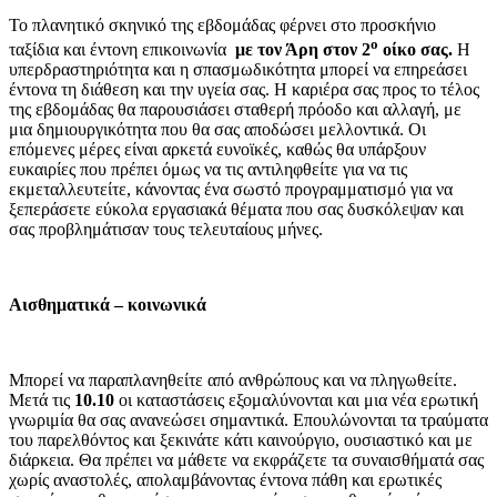
Το πλανητικό σκηνικό της εβδομάδας φέρνει στο προσκήνιο
ο
ταξίδια και έντονη επικοινωνία
με τον Άρη στον 2
οίκο σας.
Η
υπερδραστηριότητα και η σπασμωδικότητα μπορεί να επηρεάσει
έντονα τη διάθεση και την υγεία σας. Η καριέρα σας προς το τέλος
της εβδομάδας θα παρουσιάσει σταθερή πρόοδο και αλλαγή, με
μια δημιουργικότητα που θα σας αποδώσει μελλοντικά. Οι
επόμενες μέρες είναι αρκετά ευνοϊκές, καθώς θα υπάρξουν
ευκαιρίες που πρέπει όμως να τις αντιληφθείτε για να τις
εκμεταλλευτείτε, κάνοντας ένα σωστό προγραμματισμό για να
ξεπεράσετε εύκολα εργασιακά θέματα που σας δυσκόλεψαν και
σας προβλημάτισαν τους τελευταίους μήνες.
Αισθηματικά – κοινωνικά
Μπορεί να παραπλανηθείτε από ανθρώπους και να πληγωθείτε.
Μετά τις
10.10
οι καταστάσεις εξομαλύνονται και μια νέα ερωτική
γνωριμία θα σας ανανεώσει σημαντικά. Επουλώνονται τα τραύματα
του παρελθόντος και ξεκινάτε κάτι καινούργιο, ουσιαστικό και με
διάρκεια. Θα πρέπει να μάθετε να εκφράζετε τα συναισθήματά σας
χωρίς αναστολές, απολαμβάνοντας έντονα πάθη και ερωτικές