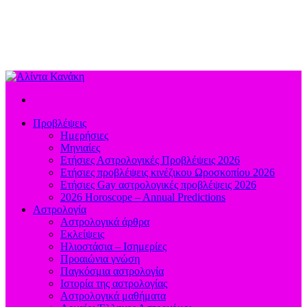
Προβλέψεις
Ημερήσιες
Μηνιαίες
Ετήσιες Αστρολογικές Προβλέψεις 2026
Ετήσιες προβλέψεις κινέζικου Ωροσκοπίου 2026
Ετήσιες Gay αστρολογικές προβλέψεις 2026
2026 Horoscope – Annual Predictions
Αστρολογία
Αστρολογικά άρθρα
Εκλείψεις
Ηλιοστάσια – Ισημερίες
Προαιώνια γνώση
Παγκόσμια αστρολογία
Ιστορία της αστρολογίας
Aστρολογικά μαθήματα