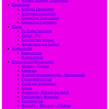
Aρχαίοι Έλληνες Αστρονόμοι
Ωροσκόπια
Κινέζικο Ωροσκόπιο
Σεληνιακό ωροσκόπιο
Ωροσκόπιο λουλουδιών
Ωροσκόπια Celebrities
Ζώδια
Το Ζώδιο του μήνα
Ζώδια – Pet
Κουζίνα των άστρων
Χαρακτηριστικά ζωδίων
Αριθμολογία
Καφεμαντεία
Χειρομαντεία
Εσωτερισμός/Μεταφυσική
Mantala – Yantras
Εκκρεμές
Αραβική αποκρυφολογία – Μυστικισμός
Ενεργειακά λουτρά
Κεριά και μεταφυσική
Κάρμα
Προσευχές -Ψαλμοί του Δαυίδ
Εναλλακτικές θεραπείες
Τελετουργικά
Φυλαχτά – Τάλισμαν – Chakras