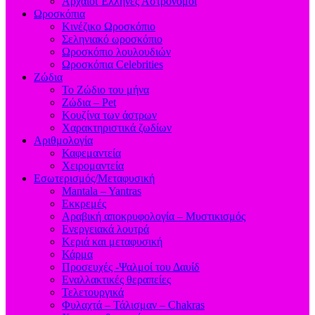
Aρχαίοι Έλληνες Αστρονόμοι
Ωροσκόπια
Κινέζικο Ωροσκόπιο
Σεληνιακό ωροσκόπιο
Ωροσκόπιο λουλουδιών
Ωροσκόπια Celebrities
Ζώδια
Το Ζώδιο του μήνα
Ζώδια – Pet
Κουζίνα των άστρων
Χαρακτηριστικά ζωδίων
Αριθμολογία
Καφεμαντεία
Χειρομαντεία
Εσωτερισμός/Μεταφυσική
Mantala – Yantras
Εκκρεμές
Αραβική αποκρυφολογία – Μυστικισμός
Ενεργειακά λουτρά
Κεριά και μεταφυσική
Κάρμα
Προσευχές -Ψαλμοί του Δαυίδ
Εναλλακτικές θεραπείες
Τελετουργικά
Φυλαχτά – Τάλισμαν – Chakras