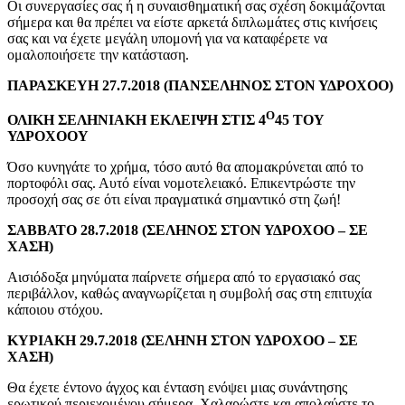
Οι συνεργασίες σας ή η συναισθηματική σας σχέση δοκιμάζονται
σήμερα και θα πρέπει να είστε αρκετά διπλωμάτες στις κινήσεις
σας και να έχετε μεγάλη υπομονή για να καταφέρετε να
ομαλοποιήσετε την κατάσταση.
ΠΑΡΑΣΚΕΥΗ 27.7.2018 (ΠΑΝΣΕΛΗΝΟΣ ΣΤΟΝ ΥΔΡΟΧΟΟ)
Ο
ΟΛΙΚΗ ΣΕΛΗΝΙΑΚΗ ΕΚΛΕΙΨΗ ΣΤΙΣ 4
45 ΤΟΥ
ΥΔΡΟΧΟΟΥ
Όσο κυνηγάτε το χρήμα, τόσο αυτό θα απομακρύνεται από το
πορτοφόλι σας. Αυτό είναι νομοτελειακό. Επικεντρώστε την
προσοχή σας σε ότι είναι πραγματικά σημαντικό στη ζωή!
ΣΑΒΒΑΤΟ 28.7.2018 (ΣΕΛΗΝΟΣ ΣΤΟΝ ΥΔΡΟΧΟΟ – ΣΕ
ΧΑΣΗ)
Αισιόδοξα μηνύματα παίρνετε σήμερα από το εργασιακό σας
περιβάλλον, καθώς αναγνωρίζεται η συμβολή σας στη επιτυχία
κάποιου στόχου.
ΚΥΡΙΑΚΗ 29.7.2018 (ΣΕΛΗΝΗ ΣΤΟΝ ΥΔΡΟΧΟΟ – ΣΕ
ΧΑΣΗ)
Θα έχετε έντονο άγχος και ένταση ενόψει μιας συνάντησης
ερωτικού περιεχομένου σήμερα. Χαλαρώστε και απολαύστε το,