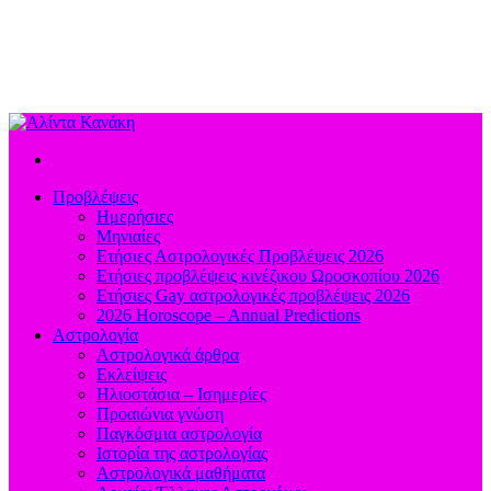
Προβλέψεις
Ημερήσιες
Μηνιαίες
Ετήσιες Αστρολογικές Προβλέψεις 2026
Ετήσιες προβλέψεις κινέζικου Ωροσκοπίου 2026
Ετήσιες Gay αστρολογικές προβλέψεις 2026
2026 Horoscope – Annual Predictions
Αστρολογία
Αστρολογικά άρθρα
Εκλείψεις
Ηλιοστάσια – Ισημερίες
Προαιώνια γνώση
Παγκόσμια αστρολογία
Ιστορία της αστρολογίας
Aστρολογικά μαθήματα