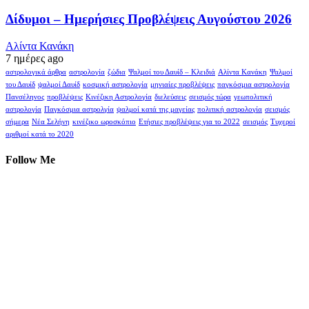
Δίδυμοι – Ημερήσιες Προβλέψεις Αυγούστου 2026
Αλίντα Κανάκη
7 ημέρες ago
αστρολογικά άρθρα
αστρολογία
ζώδια
Ψαλμοί του Δαυίδ – Κλειδιά
Αλίντα Κανάκη
Ψαλμοί
του Δαυίδ
ψαλμοί Δαυίδ
κοσμική αστρολογία
μηνιαίες προβλέψεις
παγκόσμια αστρολογία
Πανσέληνος
προβλέψεις
Κινέζικη Αστρολογία
διελεύσεις
σεισμός τώρα
γεωπολιτική
αστρολογία
Παγκόσμια αστρολγία
ψαλμοί κατά της μαγείας
πολιτική αστρολογία
σεισμός
σήμερα
Νέα Σελήνη
κινέζικο ωροσκόπιο
Ετήσιες προβλέψεις για το 2022
σεισμός
Τυχεροί
αριθμοί κατά το 2020
Follow Me