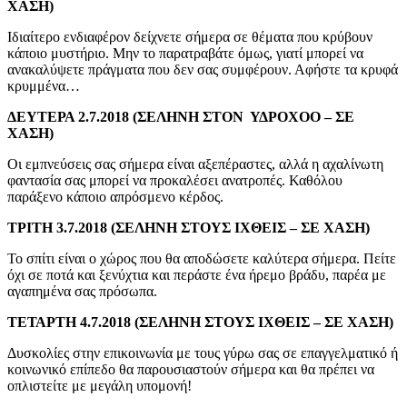
ΧΑΣΗ)
Ιδιαίτερο ενδιαφέρον δείχνετε σήμερα σε θέματα που κρύβουν
κάποιο μυστήριο. Μην το παρατραβάτε όμως, γιατί μπορεί να
ανακαλύψετε πράγματα που δεν σας συμφέρουν. Αφήστε τα κρυφά
κρυμμένα…
ΔΕΥΤΕΡΑ 2.7.2018 (ΣΕΛΗΝΗ ΣΤΟΝ ΥΔΡΟΧΟΟ – ΣΕ
ΧΑΣΗ)
Οι εμπνεύσεις σας σήμερα είναι αξεπέραστες, αλλά η αχαλίνωτη
φαντασία σας μπορεί να προκαλέσει ανατροπές. Καθόλου
παράξενο κάποιο απρόσμενο κέρδος.
ΤΡΙΤΗ 3.7.2018 (ΣΕΛΗΝΗ ΣΤΟΥΣ ΙΧΘΕΙΣ – ΣΕ ΧΑΣΗ)
Το σπίτι είναι ο χώρος που θα αποδώσετε καλύτερα σήμερα. Πείτε
όχι σε ποτά και ξενύχτια και περάστε ένα ήρεμο βράδυ, παρέα με
αγαπημένα σας πρόσωπα.
ΤΕΤΑΡΤΗ 4.7.2018 (ΣΕΛΗΝΗ ΣΤΟΥΣ ΙΧΘΕΙΣ – ΣΕ ΧΑΣΗ)
Δυσκολίες στην επικοινωνία με τους γύρω σας σε επαγγελματικό ή
κοινωνικό επίπεδο θα παρουσιαστούν σήμερα και θα πρέπει να
οπλιστείτε με μεγάλη υπομονή!