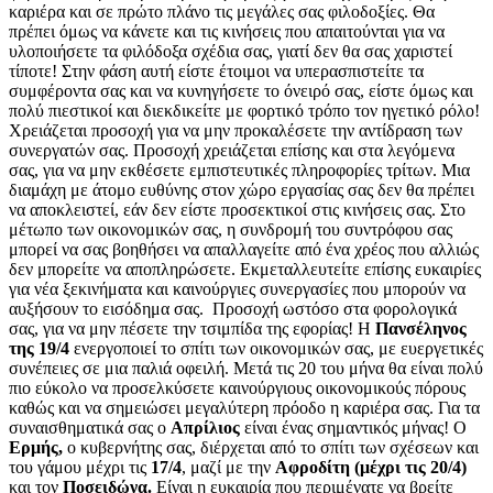
καριέρα και σε πρώτο πλάνο τις μεγάλες σας φιλοδοξίες. Θα
πρέπει όμως να κάνετε και τις κινήσεις που απαιτούνται για να
υλοποιήσετε τα φιλόδοξα σχέδια σας, γιατί δεν θα σας χαριστεί
τίποτε! Στην φάση αυτή είστε έτοιμοι να υπερασπιστείτε τα
συμφέροντα σας και να κυνηγήσετε το όνειρό σας, είστε όμως και
πολύ πιεστικοί και διεκδικείτε με φορτικό τρόπο τον ηγετικό ρόλο!
Χρειάζεται προσοχή για να μην προκαλέσετε την αντίδραση των
συνεργατών σας. Προσοχή χρειάζεται επίσης και στα λεγόμενα
σας, για να μην εκθέσετε εμπιστευτικές πληροφορίες τρίτων. Μια
διαμάχη με άτομο ευθύνης στον χώρο εργασίας σας δεν θα πρέπει
να αποκλειστεί, εάν δεν είστε προσεκτικοί στις κινήσεις σας. Στο
μέτωπο των οικονομικών σας, η συνδρομή του συντρόφου σας
μπορεί να σας βοηθήσει να απαλλαγείτε από ένα χρέος που αλλιώς
δεν μπορείτε να αποπληρώσετε. Εκμεταλλευτείτε επίσης ευκαιρίες
για νέα ξεκινήματα και καινούργιες συνεργασίες που μπορούν να
αυξήσουν το εισόδημα σας. Προσοχή ωστόσο στα φορολογικά
σας, για να μην πέσετε την τσιμπίδα της εφορίας! Η
Πανσέληνος
της 19/4
ενεργοποιεί το σπίτι των οικονομικών σας, με ευεργετικές
συνέπειες σε μια παλιά οφειλή. Μετά τις 20 του μήνα θα είναι πολύ
πιο εύκολο να προσελκύσετε καινούργιους οικονομικούς πόρους
καθώς και να σημειώσει μεγαλύτερη πρόοδο η καριέρα σας. Για τα
συναισθηματικά σας ο
Απρίλιος
είναι ένας σημαντικός μήνας! Ο
Ερμής,
ο κυβερνήτης σας, διέρχεται από το σπίτι των σχέσεων και
του γάμου μέχρι τις
17/4
, μαζί με την
Αφροδίτη (μέχρι τις 20/4)
και τον
Ποσειδώνα.
Είναι η ευκαιρία που περιμένατε να βρείτε