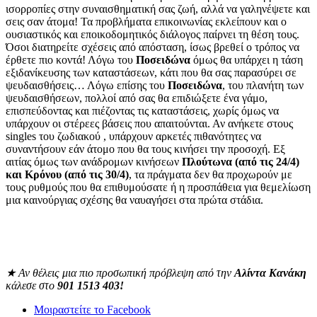
ισορροπίες στην συναισθηματική σας ζωή, αλλά να γαληνέψετε και
σεις σαν άτομα! Τα προβλήματα επικοινωνίας εκλείπουν και ο
ουσιαστικός και εποικοδομητικός διάλογος παίρνει τη θέση τους.
Όσοι διατηρείτε σχέσεις από απόσταση, ίσως βρεθεί ο τρόπος να
έρθετε πιο κοντά! Λόγω του
Ποσειδώνα
όμως θα υπάρχει η τάση
εξιδανίκευσης των καταστάσεων, κάτι που θα σας παρασύρει σε
ψευδαισθήσεις… Λόγω επίσης του
Ποσειδώνα
, του πλανήτη των
ψευδαισθήσεων, πολλοί από σας θα επιδιώξετε ένα γάμο,
επισπεύδοντας και πιέζοντας τις καταστάσεις, χωρίς όμως να
υπάρχουν οι στέρεες βάσεις που απαιτούνται. Αν ανήκετε στους
singles του ζωδιακού , υπάρχουν αρκετές πιθανότητες να
συναντήσουν εάν άτομο που θα τους κινήσει την προσοχή. Εξ
αιτίας όμως των ανάδρομων κινήσεων
Πλούτωνα (από τις 24/4)
και Κρόνου
(από τις 30/4)
, τα πράγματα δεν θα προχωρούν με
τους ρυθμούς που θα επιθυμούσατε ή η προσπάθεια για θεμελίωση
μια καινούργιας σχέσης θα ναυαγήσει στα πρώτα στάδια.
★
Αν θέλεις μια πιο προσωπική πρόβλεψη από την
Αλίντα Κανάκη
κάλεσε στο
901 1513 403!
Μοιραστείτε το Facebook