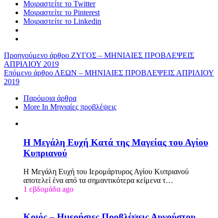
Μοιραστείτε το Twitter
Μοιραστείτε το Pinterest
Μοιραστείτε το Linkedin
Προηγούμενο άρθρο
ΖΥΓΟΣ – ΜΗΝΙΑΙΕΣ ΠΡΟΒΛΕΨΕΙΣ
ΑΠΡΙΛΙΟΥ 2019
Επόμενο άρθρο
ΛΕΩΝ – ΜΗΝΙΑΙΕΣ ΠΡΟΒΛΕΨΕΙΣ ΑΠΡΙΛΙΟΥ
2019
Παρόμοια άρθρα
More In Μηνιαίες προβλέψεις
Η Μεγάλη Ευχή Κατά της Μαγείας του Αγίου
Κυπριανού
Η Μεγάλη Ευχή του Ιερομάρτυρος Αγίου Κυπριανού
αποτελεί ένα από τα σημαντικότερα κείμενα τ…
1 εβδομάδα ago
Κριός – Ημερήσιες Προβλέψεις Αυγούστου