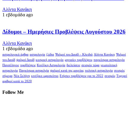
Αλίντα Κανάκη
1 εβδομάδα ago
Δίδυμοι – Ημερήσιες Προβλέψεις Αυγούστου 2026
Αλίντα Κανάκη
1 εβδομάδα ago
αστρολογικά άρθρα
αστρολογία
ζώδια
Ψαλμοί του Δαυίδ – Κλειδιά
Αλίντα Κανάκη
Ψαλμοί
του Δαυίδ
ψαλμοί Δαυίδ
κοσμική αστρολογία
μηνιαίες προβλέψεις
παγκόσμια αστρολογία
Πανσέληνος
προβλέψεις
Κινέζικη Αστρολογία
διελεύσεις
σεισμός τώρα
γεωπολιτική
αστρολογία
Παγκόσμια αστρολγία
ψαλμοί κατά της μαγείας
πολιτική αστρολογία
σεισμός
σήμερα
Νέα Σελήνη
κινέζικο ωροσκόπιο
Ετήσιες προβλέψεις για το 2022
σεισμός
Τυχεροί
αριθμοί κατά το 2020
Follow Me