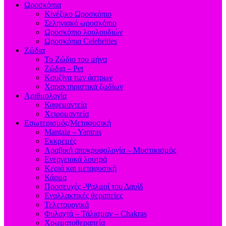
Ωροσκόπια
Κινέζικο Ωροσκόπιο
Σεληνιακό ωροσκόπιο
Ωροσκόπιο λουλουδιών
Ωροσκόπια Celebrities
Ζώδια
Το Ζώδιο του μήνα
Ζώδια – Pet
Κουζίνα των άστρων
Χαρακτηριστικά ζωδίων
Αριθμολογία
Καφεμαντεία
Χειρομαντεία
Εσωτερισμός/Μεταφυσική
Mantala – Yantras
Εκκρεμές
Αραβική αποκρυφολογία – Μυστικισμός
Ενεργειακά λουτρά
Κεριά και μεταφυσική
Κάρμα
Προσευχές -Ψαλμοί του Δαυίδ
Εναλλακτικές θεραπείες
Τελετουργικά
Φυλαχτά – Τάλισμαν – Chakras
Χρωματοθεραπεία