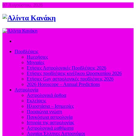
07 Αυγούστου, 2026
Προβλέψεις
Ημερήσιες
Μηνιαίες
Ετήσιες Αστρολογικές Προβλέψεις 2026
Ετήσιες προβλέψεις κινέζικου Ωροσκοπίου 2026
Ετήσιες Gay αστρολογικές προβλέψεις 2026
2026 Horoscope – Annual Predictions
Αστρολογία
Αστρολογικά άρθρα
Εκλείψεις
Ηλιοστάσια – Ισημερίες
Προαιώνια γνώση
Παγκόσμια αστρολογία
Ιστορία της αστρολογίας
Aστρολογικά μαθήματα
Aρχαίοι Έλληνες Αστρονόμοι