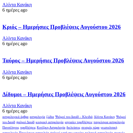
Αλίντα Κανάκη
6 ημέρες ago
Κριός – Ημερήσιες Προβλέψεις Αυγούστου 2026
Αλίντα Κανάκη
6 ημέρες ago
Ταύρος – Ημερήσιες Προβλέψεις Αυγούστου 2026
Αλίντα Κανάκη
6 ημέρες ago
Δίδυμοι – Ημερήσιες Προβλέψεις Αυγούστου 2026
Αλίντα Κανάκη
6 ημέρες ago
αστρολογικά άρθρα
αστρολογία
ζώδια
Ψαλμοί του Δαυίδ – Κλειδιά
Αλίντα Κανάκη
Ψαλμοί
του Δαυίδ
ψαλμοί Δαυίδ
κοσμική αστρολογία
μηνιαίες προβλέψεις
παγκόσμια αστρολογία
Πανσέληνος
προβλέψεις
Κινέζικη Αστρολογία
διελεύσεις
σεισμός τώρα
γεωπολιτική
αστρολογία
Παγκόσμια αστρολγία
ψαλμοί κατά της μαγείας
πολιτική αστρολογία
σεισμός