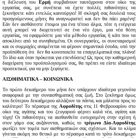
η διέλευση του
Ερμή
συμβαίνουν ταυτόχρονα στον οίκο της
εργασίας σας, με συνέπεια να έχετε πολλές πιθανότητες να
ξεκινήσετε κάτι εντελώς καινούργιο! Η σκληρή σας δουλειά τους
προηγούμενους μήνες θα αναγνωριστεί και δεν θα πάει χαμένη!
Εάν δεν αισθάνεστε έτοιμοι για ένα τέτοιο άλμα, τότε η ενέργεια
αυτή μπορεί να διοχετευτεί σε ένα νέο έργο, μια νέα θέση
εργασίας, να εφαρμόσετε μια νέα μέθοδο εργασίας ή κάτι που να
αποκλίνει από τα συνηθισμένα. Οι συνεργασίες, οι συνεταιρισμοί
και οι συμμαχίες αναμένεται να φέρουν σημαντικά έσοδα, υπό την
προϋπόθεση ότι δεν θα κοινοποιείτε τα επαγγελματικά σας πλάνα!
Το ίδιο και όταν πρόκειται για επενδύσεις! Ως προς την καθημερινή
διαχείριση του προϋπολογισμού σας, θα πρέπει να είστε ιδιαίτερα
προσεκτικοί, για να μην ξεφύγετε.
ΑΙΣΘΗΜΑΤΙΚΑ – ΚΟΙΝΩΝΙΚΑ
Το πρώτο δεκαήμερο του μήνα δεν υπάρχουν ιδιαίτερα γεγονότα
αναφορικά με την συναισθηματική σας ζωή. Στο ξεκίνημα όμως
του δεύτερου δεκαήμερου αλλάζουν τα πάντα, και μάλιστα προς το
καλύτερο! Το πέρασμα της
Αφροδίτης
στις 11 Φεβρουαρίου στο
οίκο της αγάπης και του ζευγαριού φέρνει καλά νέα, αγάπη και
τύχη! Οι πιθανότητες να αισθανθείτε ευτυχισμένη στην σχέση ή
στον γάμο σας αυξάνονται, καθώς το
τρίγωνο
Δία-Αφροδίτης
φωτίζει τον τομέα των αισθηματικών σας σχέσεων. Και το κλίμα
γίνεται ακόμη πιο θετικό με το πέρασμα κατά το τρίτο δεκαήμερο