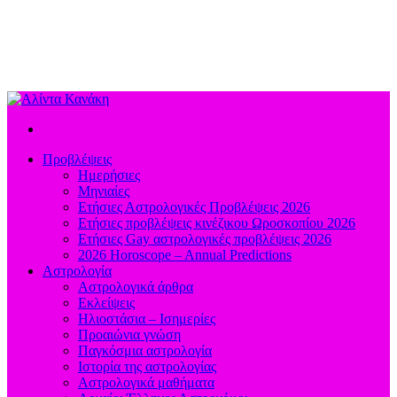
Προβλέψεις
Ημερήσιες
Μηνιαίες
Ετήσιες Αστρολογικές Προβλέψεις 2026
Ετήσιες προβλέψεις κινέζικου Ωροσκοπίου 2026
Ετήσιες Gay αστρολογικές προβλέψεις 2026
2026 Horoscope – Annual Predictions
Αστρολογία
Αστρολογικά άρθρα
Εκλείψεις
Ηλιοστάσια – Ισημερίες
Προαιώνια γνώση
Παγκόσμια αστρολογία
Ιστορία της αστρολογίας
Aστρολογικά μαθήματα