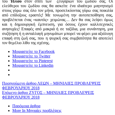
του
Ήλιου
στον σπίτι των ζευγαριών του ζωδίου σας. Οι
ελεύθεροι του ζωδίου σας θα ασκείτε ένα ιδιαίτερο μαγνητισμό
στους γύρω σας όλο τον μήνα, προσελκύοντας γύρω σας ποικιλία
από επίδοξους εραστές! Με τονωμένη την αυτοπεποίθηση σας,
προβλέπεται ένας «καυτός» χειμώνας… Δεν θα σας λείψει όμως
και η δημιουργική έμπνευση, για όσους έχουν καλλιτεχνικές
ανησυχίες! Επαφές από μακριά ή σε ταξίδια, μια συνάντηση, μια
συζήτηση ή η ανταλλαγή μηνυμάτων μπορεί να φέρει μια αξιόλογη
επαφή στη ζωή σας, που η ψυχική σας συμβατότητα θα αποτελεί
τον θεμέλιο λίθο της σχέσης.
Μοιραστείτε το Facebook
Μοιραστείτε το Twitter
Μοιραστείτε το Pinterest
Μοιραστείτε το Linkedin
Προηγούμενο άρθρο
ΛΕΩΝ – ΜΗΝΙΑΙΕΣ ΠΡΟΒΛΕΨΕΙΣ
ΦΕΒΡΟΥΑΡΙΟΥ 2018
Επόμενο άρθρο
ΖΥΓΟΣ – ΜΗΝΙΑΙΕΣ ΠΡΟΒΛΕΨΕΙΣ
ΦΕΒΡΟΥΑΡΙΟΥ 2018
Παρόμοια άρθρα
More In Μηνιαίες προβλέψεις