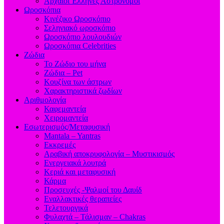
Aρχαίοι Έλληνες Αστρονόμοι
Ωροσκόπια
Κινέζικο Ωροσκόπιο
Σεληνιακό ωροσκόπιο
Ωροσκόπιο λουλουδιών
Ωροσκόπια Celebrities
Ζώδια
Το Ζώδιο του μήνα
Ζώδια – Pet
Κουζίνα των άστρων
Χαρακτηριστικά ζωδίων
Αριθμολογία
Καφεμαντεία
Χειρομαντεία
Εσωτερισμός/Μεταφυσική
Mantala – Yantras
Εκκρεμές
Αραβική αποκρυφολογία – Μυστικισμός
Ενεργειακά λουτρά
Κεριά και μεταφυσική
Κάρμα
Προσευχές -Ψαλμοί του Δαυίδ
Εναλλακτικές θεραπείες
Τελετουργικά
Φυλαχτά – Τάλισμαν – Chakras