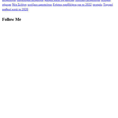
σήμερα
Νέα Σελήνη
κινέζικο ωροσκόπιο
Ετήσιες προβλέψεις για το 2022
σεισμός
Τυχεροί
αριθμοί κατά το 2020
Follow Me