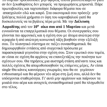
αν δεν ξεκαθαρίσεις δεν μπορείς να προχωρήσεις μπροστά. Πάρε
πρωτοβουλίες και ταχτοποίησε διάφορα θέματα που σε
απασχολούν εδώ και καιρό. Στα οικονομικά σου πρόσεξε μην
ξοδέψεις πολλά χρήματα εν όψη του καρναβαλιού γιατί θα
δυσκολευτείς να τα βγάλεις πέρα μετά. Με την
Διέλευση
ο
Αφροδίτης
από τον
10
οίκο σου από 1 Μαρτίου
και μετά
ευνοούνται τα επαγγελματικά σου θέματα. Οι συνεργασίες σου
γίνονται πιο αρμονικές και η σχέση σου με άτομα ανώτερα στην
ιεραρχία ή από ανώτερη κοινωνική τάξη βοηθούν στην εξέλιξή
σου. Tο πλανητικό σύστημα σε πιέζει συναισθηματικά. θα
δημιουργηθούν εντάσεις από συγγενικά πρόσωπα με
παρασκηνιακά γεγονότα στην σχέση σου. Στον ερωτικό σου τομέα,
αν είσαι σε σχέση θα αρχίσεις να επανεξετάζεις την ποιότητα των
σχέσεων σου. Θα τηρήσεις μια αυστηρή στάση απέναντι τους και
πολλές σχέσεις θα απομυθοποιηθούν τις επόμενες μέρες. Αν είσαι
single Θα κάνεις καινούργιες γνωριμίες που θα σε γεμίσουν
ενθουσιασμό και θα φέρουν νέο αέρα στη ζωή σου, αλλά δεν θα
υπόσχονται σταθερότητα. Γι’ αυτό μην αρχίσουν και παίρνουν τα
μυαλά σου αέρα και ανοιχτείς συναισθηματικά γιατί θα πληγωθείτε
στο τέλος.