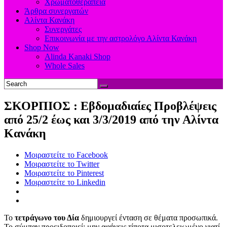
Χρωματοθεραπεία
Άρθρα συνεργατών
Αλίντα Κανάκη
Συνεργάτες
Επικοινωνία με την αστρολόγο Αλίντα Κανάκη
Shop Now
Alinda Kanaki Shop
Whole Sales
ΣΚΟΡΠΙΟΣ : Eβδομαδιαίες Προβλέψεις
από 25/2 έως και 3/3/2019 από την Αλίντα
Κανάκη
Μοιραστείτε το Facebook
Μοιραστείτε το Twitter
Μοιραστείτε το Pinterest
Μοιραστείτε το Linkedin
Το
τετράγωνο του Δία
δημιουργεί ένταση σε θέματα προσωπικά.
Το σύμπαν προειδοποιεί: μην αφήνεις τίποτα μισοτελειωμένο γιατί