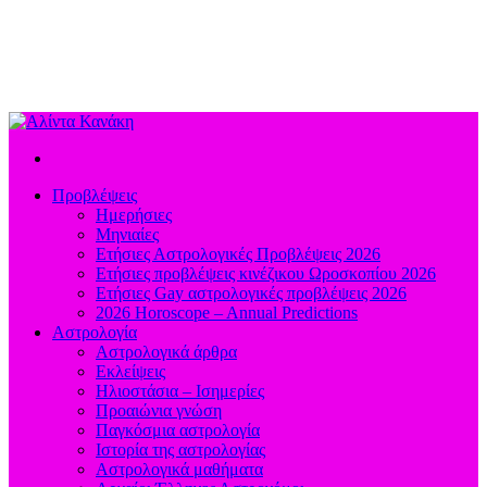
Προβλέψεις
Ημερήσιες
Μηνιαίες
Ετήσιες Αστρολογικές Προβλέψεις 2026
Ετήσιες προβλέψεις κινέζικου Ωροσκοπίου 2026
Ετήσιες Gay αστρολογικές προβλέψεις 2026
2026 Horoscope – Annual Predictions
Αστρολογία
Αστρολογικά άρθρα
Εκλείψεις
Ηλιοστάσια – Ισημερίες
Προαιώνια γνώση
Παγκόσμια αστρολογία
Ιστορία της αστρολογίας
Aστρολογικά μαθήματα