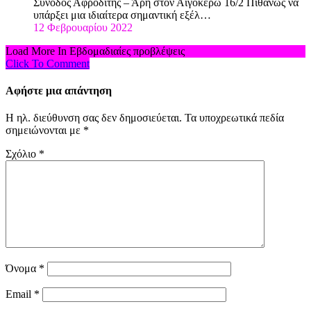
Σύνοδος Αφροδίτης – Άρη στον Αιγόκερω 16/2 Πιθανώς να
υπάρξει μια ιδιαίτερα σημαντική εξέλ…
12 Φεβρουαρίου 2022
Load More In Εβδομαδιαίες προβλέψεις
Click To Comment
Αφήστε μια απάντηση
Η ηλ. διεύθυνση σας δεν δημοσιεύεται.
Τα υποχρεωτικά πεδία
σημειώνονται με
*
Σχόλιο
*
Όνομα
*
Email
*