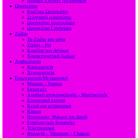
Aρχαίοι Έλληνες Αστρονόμοι
Ωροσκόπια
Κινέζικο Ωροσκόπιο
Σεληνιακό ωροσκόπιο
Ωροσκόπιο λουλουδιών
Ωροσκόπια Celebrities
Ζώδια
Το Ζώδιο του μήνα
Ζώδια – Pet
Κουζίνα των άστρων
Χαρακτηριστικά ζωδίων
Αριθμολογία
Καφεμαντεία
Χειρομαντεία
Εσωτερισμός/Μεταφυσική
Mantala – Yantras
Εκκρεμές
Αραβική αποκρυφολογία – Μυστικισμός
Ενεργειακά λουτρά
Κεριά και μεταφυσική
Κάρμα
Προσευχές -Ψαλμοί του Δαυίδ
Εναλλακτικές θεραπείες
Τελετουργικά
Φυλαχτά – Τάλισμαν – Chakras