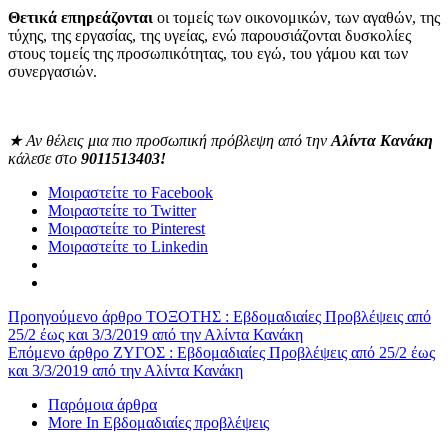
Θετικά επηρεάζονται
οι τομείς των οικονομικών, των αγαθών, της
τύχης, της εργασίας, της υγείας, ενώ παρουσιάζονται δυσκολίες
στους τομείς της προσωπικότητας, του εγώ, του γάμου και των
συνεργασιών.
★
Αν θέλεις μια πιο προσωπική πρόβλεψη από την
Αλίντα Κανάκη
κάλεσε στο
9011513403!
Μοιραστείτε το Facebook
Μοιραστείτε το Twitter
Μοιραστείτε το Pinterest
Μοιραστείτε το Linkedin
Προηγούμενο άρθρο
ΤΟΞΟΤΗΣ : Eβδομαδιαίες Προβλέψεις από
25/2 έως και 3/3/2019 από την Αλίντα Κανάκη
Επόμενο άρθρο
ΖΥΓΟΣ : Eβδομαδιαίες Προβλέψεις από 25/2 έως
και 3/3/2019 από την Αλίντα Κανάκη
Παρόμοια άρθρα
More In Εβδομαδιαίες προβλέψεις