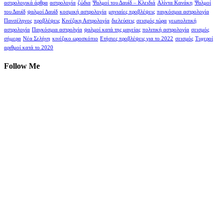
αστρολογικά άρθρα
αστρολογία
ζώδια
Ψαλμοί του Δαυίδ – Κλειδιά
Αλίντα Κανάκη
Ψαλμοί
του Δαυίδ
ψαλμοί Δαυίδ
κοσμική αστρολογία
μηνιαίες προβλέψεις
παγκόσμια αστρολογία
Πανσέληνος
προβλέψεις
Κινέζικη Αστρολογία
διελεύσεις
σεισμός τώρα
γεωπολιτική
αστρολογία
Παγκόσμια αστρολγία
ψαλμοί κατά της μαγείας
πολιτική αστρολογία
σεισμός
σήμερα
Νέα Σελήνη
κινέζικο ωροσκόπιο
Ετήσιες προβλέψεις για το 2022
σεισμός
Τυχεροί
αριθμοί κατά το 2020
Follow Me