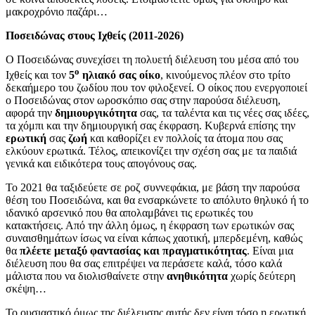
μακροχρόνιο παζάρι…
Ποσειδώνας στους Ιχθείς (2011-2026)
Ο Ποσειδώνας συνεχίσει τη πολυετή διέλευση του μέσα από του
ο
Ιχθείς και τον
5
ηλιακό σας οίκο
, κινούμενος πλέον στο τρίτο
δεκαήμερο του ζωδίου που τον φιλοξενεί. Ο οίκος που ενεργοποιεί
ο Ποσειδώνας στον ωροσκόπιο σας στην παρούσα διέλευση,
αφορά την
δημιουργικότητα
σας, τα ταλέντα και τις νέες σας ιδέες,
τα χόμπι και την δημιουργική σας έκφραση. Κυβερνά επίσης την
ερωτική
σας
ζωή
και καθορίζει εν πολλοίς τα άτομα που σας
ελκύουν ερωτικά. Τέλος, απεικονίζει την σχέση σας με τα παιδιά
γενικά και ειδικότερα τους απογόνους σας.
Το 2021 θα ταξιδεύετε σε ροζ συννεφάκια, με βάση την παρούσα
θέση του Ποσειδώνα, και θα ενσαρκώνετε το απόλυτο θηλυκό ή το
ιδανικό αρσενικό που θα απολαμβάνει τις ερωτικές του
κατακτήσεις. Από την άλλη όμως, η έκφραση των ερωτικών σας
συναισθημάτων ίσως να είναι κάπως χαοτική, μπερδεμένη, καθώς
θα
πλέετε μεταξύ φαντασίας και πραγματικότητας
. Είναι μια
διέλευση που θα σας επιτρέψει να περάσετε καλά, τόσο καλά
μάλιστα που να διολισθαίνετε στην
ανηθικότητα
χωρίς δεύτερη
σκέψη…
Το ουσιαστικό όμως της διέλευσης αυτής δεν είναι τόσο η ερωτική