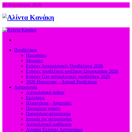
09 Αυγούστου, 2026
Προβλέψεις
Ημερήσιες
Μηνιαίες
Ετήσιες Αστρολογικές Προβλέψεις 2026
Ετήσιες προβλέψεις κινέζικου Ωροσκοπίου 2026
Ετήσιες Gay αστρολογικές προβλέψεις 2026
2026 Horoscope – Annual Predictions
Αστρολογία
Αστρολογικά άρθρα
Εκλείψεις
Ηλιοστάσια – Ισημερίες
Προαιώνια γνώση
Παγκόσμια αστρολογία
Ιστορία της αστρολογίας
Aστρολογικά μαθήματα
Aρχαίοι Έλληνες Αστρονόμοι