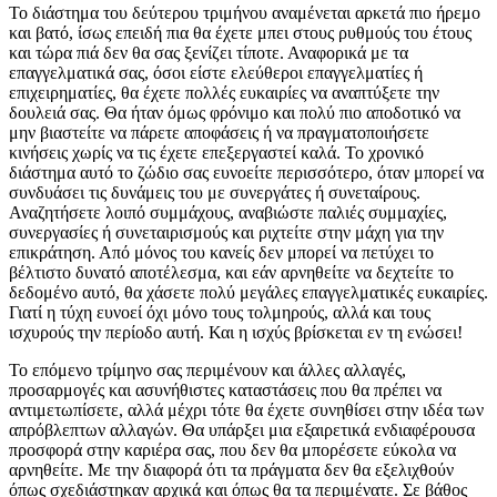
Το διάστημα του δεύτερου τριμήνου αναμένεται αρκετά πιο ήρεμο
και βατό, ίσως επειδή πια θα έχετε μπει στους ρυθμούς του έτους
και τώρα πιά δεν θα σας ξενίζει τίποτε. Αναφορικά με τα
επαγγελματικά σας, όσοι είστε ελεύθεροι επαγγελματίες ή
επιχειρηματίες, θα έχετε πολλές ευκαιρίες να αναπτύξετε την
δουλειά σας. Θα ήταν όμως φρόνιμο και πολύ πιο αποδοτικό να
μην βιαστείτε να πάρετε αποφάσεις ή να πραγματοποιήσετε
κινήσεις χωρίς να τις έχετε επεξεργαστεί καλά. Το χρονικό
διάστημα αυτό το ζώδιο σας ευνοείτε περισσότερο, όταν μπορεί να
συνδυάσει τις δυνάμεις του με συνεργάτες ή συνεταίρους.
Αναζητήσετε λοιπό συμμάχους, αναβιώστε παλιές συμμαχίες,
συνεργασίες ή συνεταιρισμούς και ριχτείτε στην μάχη για την
επικράτηση. Από μόνος του κανείς δεν μπορεί να πετύχει το
βέλτιστο δυνατό αποτέλεσμα, και εάν αρνηθείτε να δεχτείτε το
δεδομένο αυτό, θα χάσετε πολύ μεγάλες επαγγελματικές ευκαιρίες.
Γιατί η τύχη ευνοεί όχι μόνο τους τολμηρούς, αλλά και τους
ισχυρούς την περίοδο αυτή. Και η ισχύς βρίσκεται εν τη ενώσει!
Το επόμενο τρίμηνο σας περιμένουν και άλλες αλλαγές,
προσαρμογές και ασυνήθιστες καταστάσεις που θα πρέπει να
αντιμετωπίσετε, αλλά μέχρι τότε θα έχετε συνηθίσει στην ιδέα των
απρόβλεπτων αλλαγών. Θα υπάρξει μια εξαιρετικά ενδιαφέρουσα
προσφορά στην καριέρα σας, που δεν θα μπορέσετε εύκολα να
αρνηθείτε. Με την διαφορά ότι τα πράγματα δεν θα εξελιχθούν
όπως σχεδιάστηκαν αρχικά και όπως θα τα περιμένατε. Σε βάθος