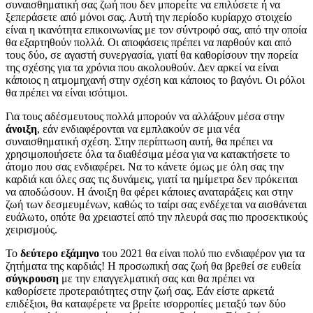
συναισθηματική σας ζωή που δεν μπορείτε να επιλύσετε ή να
ξεπεράσετε από μόνοι σας. Αυτή την περίοδο κυρίαρχο στοιχείο
είναι η ικανότητα επικοινωνίας με τον σύντροφό σας, από την οποία
θα εξαρτηθούν πολλά. Οι αποφάσεις πρέπει να παρθούν και από
τους δύο, σε αγαστή συνεργασία, γιατί θα καθορίσουν την πορεία
της σχέσης για τα χρόνια που ακολουθούν. Δεν αρκεί να είναι
κάποιος η ατμομηχανή στην σχέση και κάποιος το βαγόνι. Οι ρόλοι
θα πρέπει να είναι ισότιμοι.
Για τους αδέσμευτους πολλά μπορούν να αλλάξουν μέσα στην
άνοιξη
, εάν ενδιαφέρονται να εμπλακούν σε μια νέα
συναισθηματική σχέση. Στην περίπτωση αυτή, θα πρέπει να
χρησιμοποιήσετε όλα τα διαθέσιμα μέσα για να κατακτήσετε το
άτομο που σας ενδιαφέρει. Να το κάνετε όμως με όλη σας την
καρδιά και όλες σας τις δυνάμεις, γιατί τα ημίμετρα δεν πρόκειται
να αποδώσουν. Η άνοιξη θα φέρει κάποιες αναταράξεις και στην
ζωή των δεσμευμένων, καθώς το ταίρι σας ενδέχεται να αισθάνεται
ευάλωτο, οπότε θα χρειαστεί από την πλευρά σας πιο προσεκτικούς
χειρισμούς.
Το
δεύτερο εξάμηνο
του 2021 θα είναι πολύ πιο ενδιαφέρον για τα
ζητήματα της καρδιάς! Η προσωπική σας ζωή θα βρεθεί σε ευθεία
σύγκρουση
με την επαγγελματική σας και θα πρέπει να
καθορίσετε προτεραιότητες στην ζωή σας. Εάν είστε αρκετά
επιδέξιοι, θα καταφέρετε να βρείτε ισορροπίες μεταξύ των δύο