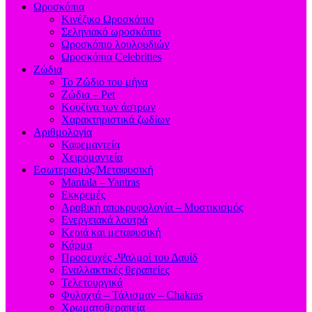
Ωροσκόπια
Κινέζικο Ωροσκόπιο
Σεληνιακό ωροσκόπιο
Ωροσκόπιο λουλουδιών
Ωροσκόπια Celebrities
Ζώδια
Το Ζώδιο του μήνα
Ζώδια – Pet
Κουζίνα των άστρων
Χαρακτηριστικά ζωδίων
Αριθμολογία
Καφεμαντεία
Χειρομαντεία
Εσωτερισμός/Μεταφυσική
Mantala – Yantras
Εκκρεμές
Αραβική αποκρυφολογία – Μυστικισμός
Ενεργειακά λουτρά
Κεριά και μεταφυσική
Κάρμα
Προσευχές -Ψαλμοί του Δαυίδ
Εναλλακτικές θεραπείες
Τελετουργικά
Φυλαχτά – Τάλισμαν – Chakras
Χρωματοθεραπεία