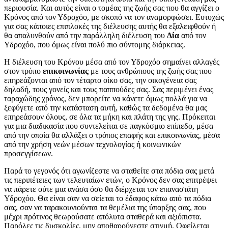
περιουσία. Και αυτός είναι ο τομέας της ζωής σας που θα αγγίζει ο
Κρόνος από τον Υδροχόο, με σκοπό να τον αναμορφώσει. Ευτυχώς
για σας κάποιες επιπλοκές της διέλευσης αυτής θα εξαλειφθούν ή
θα απαλυνθούν από την παράλληλη διέλευση του
Δία
από τον
Υδροχόο, που όμως είναι πολύ πιο σύντομης διάρκειας.
Η διέλευση του Κρόνου μέσα από τον Υδροχόο σημαίνει αλλαγές
στον τρόπο
επικοινωνίας
με τους ανθρώπους της ζωής σας που
επηρεάζονται από τον τέταρτο οίκο σας, την οικογένεια σας
δηλαδή, τους γονείς και τους παππούδες σας. Σας περιμένει ένας
ταραχώδης χρόνος, δεν μπορείτε να κάνετε όμως πολλά για να
ξεφύγετε από την κατάσταση αυτή, καθώς τα δεδομένα θα μας
επηρεάσουν όλους, σε όλα τα μήκη και πλάτη της γης. Πρόκειται
για μια διαδικασία που συντελείται σε παγκόσμιο επίπεδο, μέσα
από την οποία θα αλλάξει ο τρόπος επαφής και επικοινωνίας, μέσα
από την χρήση νεών μέσων τεχνολογίας ή κοινωνικών
προσεγγίσεων.
Παρά το γεγονός ότι αγωνίζεστε να σταθείτε στα πόδια σας μετά
τις περιπέτειες των τελευταίων ετών, ο Κρόνος δεν σας επιτρέψει
να πάρετε ούτε μια ανάσα όσο θα διέρχεται τον επαναστάτη
Υδροχόο. Θα είναι σαν να σείεται το έδαφος κάτω από τα πόδια
σας, σαν να ταρακουνιούνται τα θεμέλια της ύπαρξης σας, που
μέχρι πρότινος θεωρούσατε απόλυτα σταθερά και αξιόπιστα.
Παρόλες τις δυσκολίες, μην αποθαρρύνεστε στιγμή. Οφείλεται