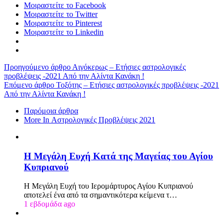
Μοιραστείτε το Facebook
Μοιραστείτε το Twitter
Μοιραστείτε το Pinterest
Μοιραστείτε το Linkedin
Προηγούμενο άρθρο
Αιγόκερως – Eτήσιες αστρολογικές
προβλέψεις -2021 Από την Αλίντα Κανάκη !
Επόμενο άρθρο
Τοξότης – Eτήσιες αστρολογικές προβλέψεις -2021
Από την Αλίντα Κανάκη !
Παρόμοια άρθρα
More In Αστρολογικές Προβλέψεις 2021
Η Μεγάλη Ευχή Κατά της Μαγείας του Αγίου
Κυπριανού
Η Μεγάλη Ευχή του Ιερομάρτυρος Αγίου Κυπριανού
αποτελεί ένα από τα σημαντικότερα κείμενα τ…
1 εβδομάδα ago