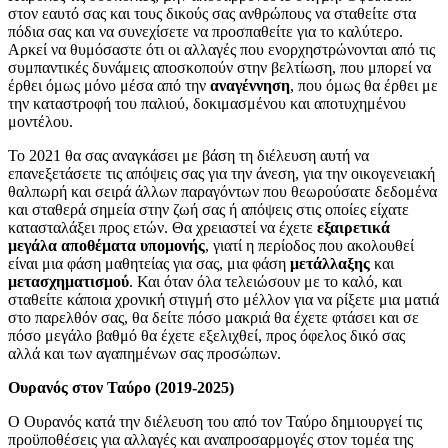
στον εαυτό σας και τους δικούς σας ανθρώπους να σταθείτε στα
πόδια σας και να συνεχίσετε να προσπαθείτε για το καλύτερο.
Αρκεί να θυμόσαστε ότι οι αλλαγές που ενορχηστρώνονται από τις
συμπαντικές δυνάμεις αποσκοπούν στην βελτίωση, που μπορεί να
έρθει όμως μόνο μέσα από την
αναγέννηση
, που όμως θα έρθει με
την καταστροφή του παλιού, δοκιμασμένου και αποτυχημένου
μοντέλου.
Το 2021 θα σας αναγκάσει με βάση τη διέλευση αυτή να
επανεξετάσετε τις απόψεις σας για την άνεση, για την οικογενειακή
θαλπωρή και σειρά άλλων παραγόντων που θεωρούσατε δεδομένα
και σταθερά σημεία στην ζωή σας ή απόψεις στις οποίες είχατε
κατασταλάξει προς ετών. Θα χρειαστεί να έχετε
εξαιρετικά
μεγάλα αποθέματα υπομονής
, γιατί η περίοδος που ακολουθεί
είναι μια φάση μαθητείας για σας, μια φάση
μετάλλαξης
και
μετασχηματισμού
. Και όταν όλα τελειώσουν με το καλό, και
σταθείτε κάποια χρονική στιγμή στο μέλλον για να ρίξετε μια ματιά
στο παρελθόν σας, θα δείτε πόσο μακριά θα έχετε φτάσει και σε
πόσο μεγάλο βαθμό θα έχετε εξελιχθεί, προς όφελος δικό σας
αλλά και των αγαπημένων σας προσώπων.
Ουρανός στον Ταύρο (2019-2025)
Ο Ουρανός κατά την διέλευση του από τον Ταύρο δημιουργεί τις
προϋποθέσεις για αλλαγές και αναπροσαρμογές στον τομέα της