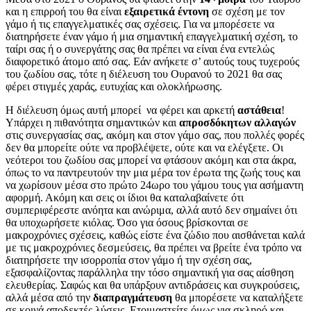
και η επιρροή του θα είναι
εξαιρετικά
έντονη
σε σχέση με τον
γάμο ή τις επαγγελματικές σας σχέσεις. Για να μπορέσετε να
διατηρήσετε έναν γάμο ή μια σημαντική επαγγελματική σχέση, το
ταίρι σας ή ο συνεργάτης σας θα πρέπει να είναι ένα εντελώς
διαφορετικό άτομο από σας. Εάν ανήκετε σ’ αυτούς τους τυχερούς
του ζωδίου σας, τότε η διέλευση του Ουρανού το 2021 θα σας
φέρει στιγμές χαράς, ευτυχίας και ολοκλήρωσης.
Η διέλευση όμως αυτή μπορεί να φέρει και αρκετή
αστάθεια
!
Υπάρχει η πιθανότητα σημαντικών και
απροσδόκητων
αλλαγών
στις συνεργασίας σας, ακόμη και στον γάμο σας, που πολλές φορές
δεν θα μπορείτε ούτε να προβλέψετε, ούτε και να ελέγξετε. Οι
νεότεροι του ζωδίου σας μπορεί να φτάσουν ακόμη και στα άκρα,
όπως το να παντρευτούν την μια μέρα τον έρωτα της ζωής τους και
να χωρίσουν μέσα στο πρώτο 24ωρο του γάμου τους για ασήμαντη
αφορμή. Ακόμη και σεις οι ίδιοι θα καταλαβαίνετε ότι
συμπεριφέρεστε ανόητα και ανώριμα, αλλά αυτό δεν σημαίνει ότι
θα υποχωρήσετε κιόλας. Όσο για όσους βρίσκονται σε
μακροχρόνιες σχέσεις, καθώς είστε ένα ζώδιο που αισθάνεται καλά
με τις μακροχρόνιες δεσμεύσεις, θα πρέπει να βρείτε ένα τρόπο να
διατηρήσετε την ισορροπία στον γάμο ή την σχέση σας,
εξασφαλίζοντας παράλληλα την τόσο σημαντική για σας αίσθηση
ελευθερίας. Σαφώς και θα υπάρξουν αντιδράσεις και συγκρούσεις,
αλλά μέσα από την
διαπραγμάτευση
θα μπορέσετε να καταλήξετε
σε κοινά αποδεκτές λύσεις. Ετοιμαστείτε όμως για σκληρό και