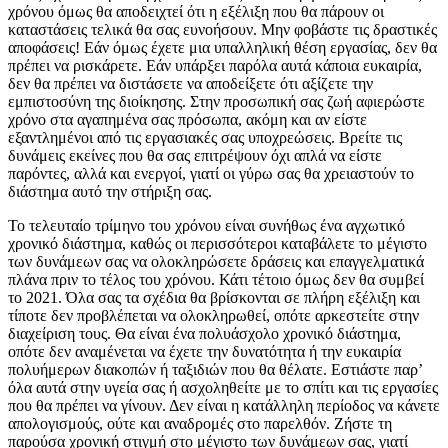
χρόνου όμως θα αποδειχτεί ότι η εξέλιξη που θα πάρουν οι
καταστάσεις τελικά θα σας ευνοήσουν. Μην φοβάστε τις δραστικές
αποφάσεις! Εάν όμως έχετε μια υπαλληλική θέση εργασίας, δεν θα
πρέπει να ρισκάρετε. Εάν υπάρξει παρόλα αυτά κάποια ευκαιρία,
δεν θα πρέπει να διστάσετε να αποδείξετε ότι αξίζετε την
εμπιστοσύνη της διοίκησης. Στην προσωπική σας ζωή αφιερώστε
χρόνο στα αγαπημένα σας πρόσωπα, ακόμη και αν είστε
εξαντλημένοι από τις εργασιακές σας υποχρεώσεις. Βρείτε τις
δυνάμεις εκείνες που θα σας επιτρέψουν όχι απλά να είστε
παρόντες, αλλά και ενεργοί, γιατί οι γύρω σας θα χρειαστούν το
διάστημα αυτό την στήριξη σας.
Το τελευταίο τρίμηνο του χρόνου είναι συνήθως ένα αγχωτικό
χρονικό διάστημα, καθώς οι περισσότεροι καταβάλετε το μέγιστο
των δυνάμεων σας να ολοκληρώσετε δράσεις και επαγγελματικά
πλάνα πριν το τέλος του χρόνου. Κάτι τέτοιο όμως δεν θα συμβεί
το 2021. Όλα σας τα σχέδια θα βρίσκονται σε πλήρη εξέλιξη και
τίποτε δεν προβλέπεται να ολοκληρωθεί, οπότε αρκεστείτε στην
διαχείριση τους. Θα είναι ένα πολυάσχολο χρονικό διάστημα,
οπότε δεν αναμένεται να έχετε την δυνατότητα ή την ευκαιρία
πολυήμερων διακοπών ή ταξιδιών που θα θέλατε. Εστιάστε παρ’
όλα αυτά στην υγεία σας ή ασχοληθείτε με το σπίτι και τις εργασίες
που θα πρέπει να γίνουν. Δεν είναι η κατάλληλη περίοδος να κάνετε
απολογισμούς, ούτε και αναδρομές στο παρελθόν. Ζήστε τη
παρούσα χρονική στιγμή στο μέγιστο των δυνάμεων σας, γιατί