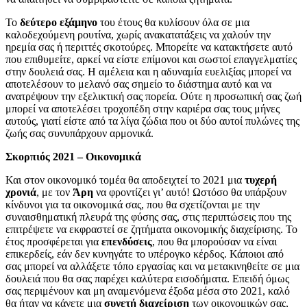
Το
δεύτερο εξάμηνο
του έτους θα κυλίσουν όλα σε μια
καλοδεχούμενη ρουτίνα, χωρίς ανακατατάξεις να χαλούν την
ηρεμία σας ή περιττές σκοτούρες. Μπορείτε να κατακτήσετε αυτό
που επιθυμείτε, αρκεί να είστε επίμονοι και σωστοί επαγγελματίες
στην δουλειά σας. Η αμέλεια και η αδυναμία ευελιξίας μπορεί να
αποτελέσουν το μελανό σας σημείο το διάστημα αυτό και να
ανατρέψουν την εξελικτική σας πορεία. Ούτε η προσωπική σας ζωή
μπορεί να αποτελέσει τροχοπέδη στην καριέρα σας τους μήνες
αυτούς, γιατί είστε από τα λίγα ζώδια που οι δύο αυτοί πυλώνες της
ζωής σας συνυπάρχουν αρμονικά.
Σκορπιός 2021 – Οικονομικά
Και στον οικονομικό τομέα θα αποδειχτεί το 2021 μια
τυχερή
χρονιά
, με τον
Άρη
να φροντίζει γι’ αυτό! Ωστόσο θα υπάρξουν
κίνδυνοι για τα οικονομικά σας, που θα σχετίζονται με την
συναισθηματική πλευρά της φύσης σας, στις περιπτώσεις που της
επιτρέψετε να εκφραστεί σε ζητήματα οικονομικής διαχείρισης. Το
έτος προσφέρεται για
επενδύσεις
, που θα μπορούσαν να είναι
επικερδείς, εάν δεν κυνηγάτε το υπέρογκο κέρδος. Κάποιοι από
σας μπορεί να αλλάξετε τόπο εργασίας και να μετακινηθείτε σε μια
δουλειά που θα σας παρέχει καλύτερα εισοδήματα. Επειδή όμως
σας περιμένουν και μη αναμενόμενα έξοδα μέσα στο 2021, καλό
θα ήταν να κάνετε μια
συνετή
διαχείριση
των οικονομικών σας,