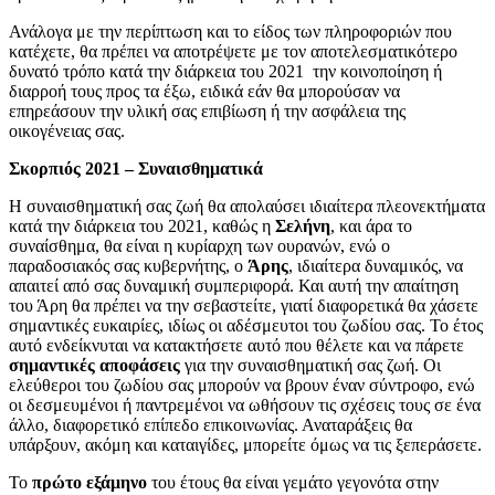
Ανάλογα με την περίπτωση και το είδος των πληροφοριών που
κατέχετε, θα πρέπει να αποτρέψετε με τον αποτελεσματικότερο
δυνατό τρόπο κατά την διάρκεια του 2021 την κοινοποίηση ή
διαρροή τους προς τα έξω, ειδικά εάν θα μπορούσαν να
επηρεάσουν την υλική σας επιβίωση ή την ασφάλεια της
οικογένειας σας.
Σκορπιός 2021 –
Συναισθηματικά
Η συναισθηματική σας ζωή θα απολαύσει ιδιαίτερα πλεονεκτήματα
κατά την διάρκεια του 2021, καθώς η
Σελήνη
, και άρα το
συναίσθημα, θα είναι η κυρίαρχη των ουρανών, ενώ ο
παραδοσιακός σας κυβερνήτης, ο
Άρης
, ιδιαίτερα δυναμικός, να
απαιτεί από σας δυναμική συμπεριφορά. Και αυτή την απαίτηση
του Άρη θα πρέπει να την σεβαστείτε, γιατί διαφορετικά θα χάσετε
σημαντικές ευκαιρίες, ιδίως οι αδέσμευτοι του ζωδίου σας. Το έτος
αυτό ενδείκνυται να κατακτήσετε αυτό που θέλετε και να πάρετε
σημαντικές
αποφάσεις
για την συναισθηματική σας ζωή. Οι
ελεύθεροι του ζωδίου σας μπορούν να βρουν έναν σύντροφο, ενώ
οι δεσμευμένοι ή παντρεμένοι να ωθήσουν τις σχέσεις τους σε ένα
άλλο, διαφορετικό επίπεδο επικοινωνίας. Αναταράξεις θα
υπάρξουν, ακόμη και καταιγίδες, μπορείτε όμως να τις ξεπεράσετε.
Το
πρώτο εξάμηνο
του έτους θα είναι γεμάτο γεγονότα στην