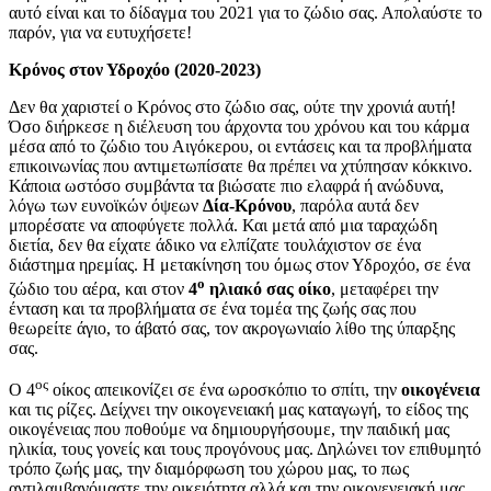
αυτό είναι και το δίδαγμα του 2021 για το ζώδιο σας. Απολαύστε το
παρόν, για να ευτυχήσετε!
Κρόνος στον Υδροχόο (2020-2023)
Δεν θα χαριστεί ο Κρόνος στο ζώδιο σας, ούτε την χρονιά αυτή!
Όσο διήρκεσε η διέλευση του άρχοντα του χρόνου και του κάρμα
μέσα από το ζώδιο του Αιγόκερου, οι εντάσεις και τα προβλήματα
επικοινωνίας που αντιμετωπίσατε θα πρέπει να χτύπησαν κόκκινο.
Κάποια ωστόσο συμβάντα τα βιώσατε πιο ελαφρά ή ανώδυνα,
λόγω των ευνοϊκών όψεων
Δία-Κρόνου
, παρόλα αυτά δεν
μπορέσατε να αποφύγετε πολλά. Και μετά από μια ταραχώδη
διετία, δεν θα είχατε άδικο να ελπίζατε τουλάχιστον σε ένα
διάστημα ηρεμίας. Η μετακίνηση του όμως στον Υδροχόο, σε ένα
ο
ζώδιο του αέρα, και στον
4
ηλιακό σας οίκο
, μεταφέρει την
ένταση και τα προβλήματα σε ένα τομέα της ζωής σας που
θεωρείτε άγιο, το άβατό σας, τον ακρογωνιαίο λίθο της ύπαρξης
σας.
ος
Ο 4
οίκος απεικονίζει σε ένα ωροσκόπιο το σπίτι, την
οικογένεια
και τις ρίζες. Δείχνει την οικογενειακή μας καταγωγή, το είδος της
οικογένειας που ποθούμε να δημιουργήσουμε, την παιδική μας
ηλικία, τους γονείς και τους προγόνους μας. Δηλώνει τον επιθυμητό
τρόπο ζωής μας, την διαμόρφωση του χώρου μας, το πως
αντιλαμβανόμαστε την οικειότητα αλλά και την οικογενειακή μας