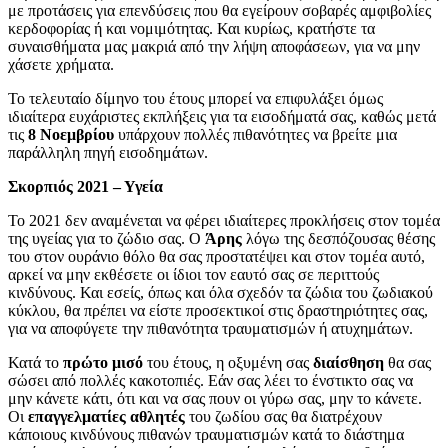
με προτάσεις για επενδύσεις που θα εγείρουν σοβαρές αμφιβολίες
κερδοφορίας ή και νομιμότητας. Και κυρίως, κρατήστε τα
συναισθήματα μας μακριά από την λήψη αποφάσεων, για να μην
χάσετε χρήματα.
Το τελευταίο δίμηνο του έτους μπορεί να επιφυλάξει όμως
ιδιαίτερα ευχάριστες εκπλήξεις για τα εισοδήματά σας, καθώς μετά
τις
8 Νοεμβρίου
υπάρχουν πολλές πιθανότητες να βρείτε μια
παράλληλη πηγή εισοδημάτων.
Σκορπιός 2021 – Υγεία
Το 2021 δεν αναμένεται να φέρει ιδιαίτερες προκλήσεις στον τομέα
της υγείας για το ζώδιο σας. Ο
Άρης
λόγω της δεσπόζουσας θέσης
του στον ουράνιο θόλο θα σας προστατέψει και στον τομέα αυτό,
αρκεί να μην εκθέσετε οι ίδιοι τον εαυτό σας σε περιττούς
κινδύνους. Και εσείς, όπως και όλα σχεδόν τα ζώδια του ζωδιακού
κύκλου, θα πρέπει να είστε προσεκτικοί στις δραστηριότητες σας,
για να αποφύγετε την πιθανότητα τραυματισμών ή ατυχημάτων.
Κατά το
πρώτο μισό
του έτους, η οξυμένη σας
διαίσθηση
θα σας
σώσει από πολλές κακοτοπιές. Εάν σας λέει το ένστικτο σας να
μην κάνετε κάτι, ότι και να σας πουν οι γύρω σας, μην το κάνετε.
Οι
επαγγελματίες
αθλητές
του ζωδίου σας θα διατρέχουν
κάποιους κινδύνους πιθανών τραυματισμών κατά το διάστημα