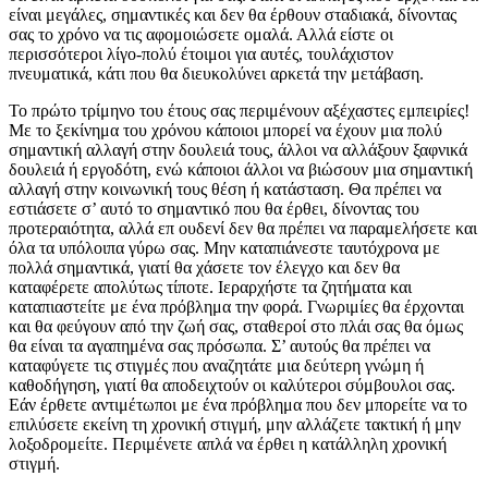
είναι μεγάλες, σημαντικές και δεν θα έρθουν σταδιακά, δίνοντας
σας το χρόνο να τις αφομοιώσετε ομαλά. Αλλά είστε οι
περισσότεροι λίγο-πολύ έτοιμοι για αυτές, τουλάχιστον
πνευματικά, κάτι που θα διευκολύνει αρκετά την μετάβαση.
Το πρώτο τρίμηνο του έτους σας περιμένουν αξέχαστες εμπειρίες!
Με το ξεκίνημα του χρόνου κάποιοι μπορεί να έχουν μια πολύ
σημαντική αλλαγή στην δουλειά τους, άλλοι να αλλάξουν ξαφνικά
δουλειά ή εργοδότη, ενώ κάποιοι άλλοι να βιώσουν μια σημαντική
αλλαγή στην κοινωνική τους θέση ή κατάσταση. Θα πρέπει να
εστιάσετε σ’ αυτό το σημαντικό που θα έρθει, δίνοντας του
προτεραιότητα, αλλά επ ουδενί δεν θα πρέπει να παραμελήσετε και
όλα τα υπόλοιπα γύρω σας. Μην καταπιάνεστε ταυτόχρονα με
πολλά σημαντικά, γιατί θα χάσετε τον έλεγχο και δεν θα
καταφέρετε απολύτως τίποτε. Ιεραρχήστε τα ζητήματα και
καταπιαστείτε με ένα πρόβλημα την φορά. Γνωριμίες θα έρχονται
και θα φεύγουν από την ζωή σας, σταθεροί στο πλάι σας θα όμως
θα είναι τα αγαπημένα σας πρόσωπα. Σ’ αυτούς θα πρέπει να
καταφύγετε τις στιγμές που αναζητάτε μια δεύτερη γνώμη ή
καθοδήγηση, γιατί θα αποδειχτούν οι καλύτεροι σύμβουλοι σας.
Εάν έρθετε αντιμέτωποι με ένα πρόβλημα που δεν μπορείτε να το
επιλύσετε εκείνη τη χρονική στιγμή, μην αλλάζετε τακτική ή μην
λοξοδρομείτε. Περιμένετε απλά να έρθει η κατάλληλη χρονική
στιγμή.