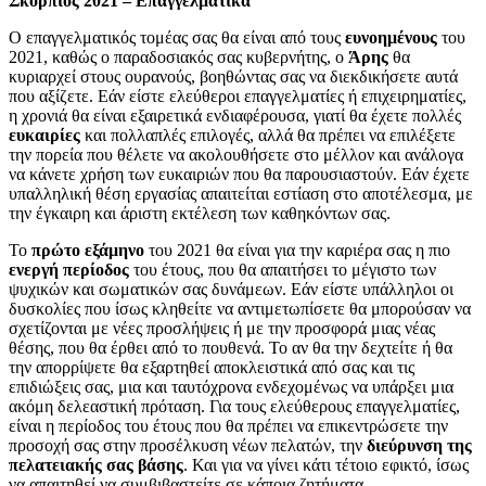
Σκορπιός 2021 – Επαγγελματικά
Ο επαγγελματικός τομέας σας θα είναι από τους
ευνοημένους
του
2021, καθώς ο παραδοσιακός σας κυβερνήτης, ο
Άρης
θα
κυριαρχεί στους ουρανούς, βοηθώντας σας να διεκδικήσετε αυτά
που αξίζετε. Εάν είστε ελεύθεροι επαγγελματίες ή επιχειρηματίες,
η χρονιά θα είναι εξαιρετικά ενδιαφέρουσα, γιατί θα έχετε πολλές
ευκαιρίες
και πολλαπλές επιλογές, αλλά θα πρέπει να επιλέξετε
την πορεία που θέλετε να ακολουθήσετε στο μέλλον και ανάλογα
να κάνετε χρήση των ευκαιριών που θα παρουσιαστούν. Εάν έχετε
υπαλληλική θέση εργασίας απαιτείται εστίαση στο αποτέλεσμα, με
την έγκαιρη και άριστη εκτέλεση των καθηκόντων σας.
Το
πρώτο εξάμηνο
του 2021 θα είναι για την καριέρα σας η πιο
ενεργή
περίοδος
του έτους, που θα απαιτήσει το μέγιστο των
ψυχικών και σωματικών σας δυνάμεων. Εάν είστε υπάλληλοι οι
δυσκολίες που ίσως κληθείτε να αντιμετωπίσετε θα μπορούσαν να
σχετίζονται με νέες προσλήψεις ή με την προσφορά μιας νέας
θέσης, που θα έρθει από το πουθενά. Το αν θα την δεχτείτε ή θα
την απορρίψετε θα εξαρτηθεί αποκλειστικά από σας και τις
επιδιώξεις σας, μια και ταυτόχρονα ενδεχομένως να υπάρξει μια
ακόμη δελεαστική πρόταση. Για τους ελεύθερους επαγγελματίες,
είναι η περίοδος του έτους που θα πρέπει να επικεντρώσετε την
προσοχή σας στην προσέλκυση νέων πελατών, την
διεύρυνση της
πελατειακής σας βάσης
. Και για να γίνει κάτι τέτοιο εφικτό, ίσως
να απαιτηθεί να συμβιβαστείτε σε κάποια ζητήματα.