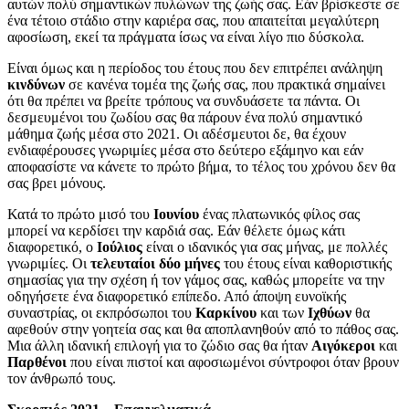
αυτών πολύ σημαντικών πυλώνων της ζωής σας. Εάν βρίσκεστε σε
ένα τέτοιο στάδιο στην καριέρα σας, που απαιτείται μεγαλύτερη
αφοσίωση, εκεί τα πράγματα ίσως να είναι λίγο πιο δύσκολα.
Είναι όμως και η περίοδος του έτους που δεν επιτρέπει ανάληψη
κινδύνων
σε κανένα τομέα της ζωής σας, που πρακτικά σημαίνει
ότι θα πρέπει να βρείτε τρόπους να συνδυάσετε τα πάντα. Οι
δεσμευμένοι του ζωδίου σας θα πάρουν ένα πολύ σημαντικό
μάθημα ζωής μέσα στο 2021. Οι αδέσμευτοι δε, θα έχουν
ενδιαφέρουσες γνωριμίες μέσα στο δεύτερο εξάμηνο και εάν
αποφασίστε να κάνετε το πρώτο βήμα, το τέλος του χρόνου δεν θα
σας βρει μόνους.
Κατά το πρώτο μισό του
Ιουνίου
ένας πλατωνικός φίλος σας
μπορεί να κερδίσει την καρδιά σας. Εάν θέλετε όμως κάτι
διαφορετικό, ο
Ιούλιος
είναι ο ιδανικός για σας μήνας, με πολλές
γνωριμίες. Οι
τελευταίοι
δύο
μήνες
του έτους είναι καθοριστικής
σημασίας για την σχέση ή τον γάμος σας, καθώς μπορείτε να την
οδηγήσετε ένα διαφορετικό επίπεδο. Από άποψη ευνοϊκής
συναστρίας, οι εκπρόσωποι του
Καρκίνου
και των
Ιχθύων
θα
αφεθούν στην γοητεία σας και θα αποπλανηθούν από το πάθος σας.
Μια άλλη ιδανική επιλογή για το ζώδιο σας θα ήταν
Αιγόκεροι
και
Παρθένοι
που είναι πιστοί και αφοσιωμένοι σύντροφοι όταν βρουν
τον άνθρωπό τους.