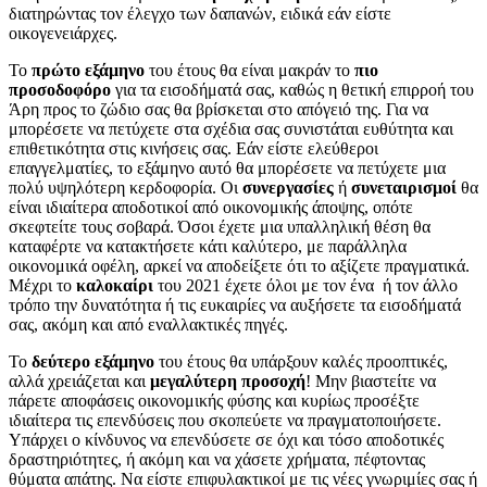
διατηρώντας τον έλεγχο των δαπανών, ειδικά εάν είστε
οικογενειάρχες.
Το
πρώτο εξάμηνο
του έτους θα είναι μακράν το
πιο
προσοδοφόρο
για τα εισοδήματά σας, καθώς η θετική επιρροή του
Άρη προς το ζώδιο σας θα βρίσκεται στο απόγειό της. Για να
μπορέσετε να πετύχετε στα σχέδια σας συνιστάται ευθύτητα και
επιθετικότητα στις κινήσεις σας. Εάν είστε ελεύθεροι
επαγγελματίες, το εξάμηνο αυτό θα μπορέσετε να πετύχετε μια
πολύ υψηλότερη κερδοφορία. Οι
συνεργασίες
ή
συνεταιρισμοί
θα
είναι ιδιαίτερα αποδοτικοί από οικονομικής άποψης, οπότε
σκεφτείτε τους σοβαρά. Όσοι έχετε μια υπαλληλική θέση θα
καταφέρτε να κατακτήσετε κάτι καλύτερο, με παράλληλα
οικονομικά οφέλη, αρκεί να αποδείξετε ότι το αξίζετε πραγματικά.
Μέχρι το
καλοκαίρι
του 2021 έχετε όλοι με τον ένα ή τον άλλο
τρόπο την δυνατότητα ή τις ευκαιρίες να αυξήσετε τα εισοδήματά
σας, ακόμη και από εναλλακτικές πηγές.
Το
δεύτερο
εξάμηνο
του έτους θα υπάρξουν καλές προοπτικές,
αλλά χρειάζεται και
μεγαλύτερη
προσοχή
! Μην βιαστείτε να
πάρετε αποφάσεις οικονομικής φύσης και κυρίως προσέξτε
ιδιαίτερα τις επενδύσεις που σκοπεύετε να πραγματοποιήσετε.
Υπάρχει ο κίνδυνος να επενδύσετε σε όχι και τόσο αποδοτικές
δραστηριότητες, ή ακόμη και να χάσετε χρήματα, πέφτοντας
θύματα απάτης. Να είστε επιφυλακτικοί με τις νέες γνωριμίες σας ή