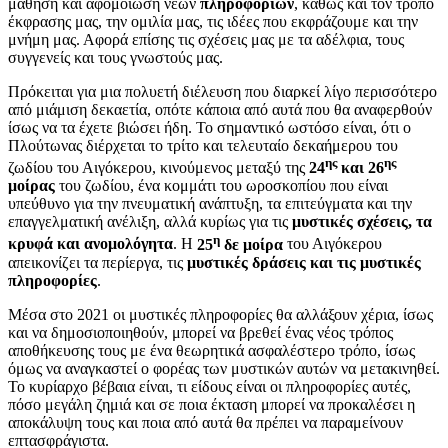
μάθηση και αφομοίωση νεών
πληροφοριών
, καθώς και τον τρόπο
έκφρασης μας, την ομιλία μας, τις ιδέες που εκφράζουμε και την
μνήμη μας. Αφορά επίσης τις σχέσεις μας με τα αδέλφια, τους
συγγενείς και τους γνωστούς μας.
Πρόκειται για μια πολυετή διέλευση που διαρκεί λίγο περισσότερο
από μιάμιση δεκαετία, οπότε κάποια από αυτά που θα αναφερθούν
ίσως να τα έχετε βιώσει ήδη. Το σημαντικό ωστόσο είναι, ότι ο
Πλούτωνας διέρχεται το τρίτο και τελευταίο δεκαήμερου του
ης
ης
ζωδίου του Αιγόκερου, κινούμενος μεταξύ της
24
και 26
μοίρας
του ζωδίου, ένα κομμάτι του ωροσκοπίου που είναι
υπεύθυνο για την πνευματική ανάπτυξη, τα επιτεύγματα και την
επαγγελματική ανέλιξη, αλλά κυρίως για τις
μυστικές σχέσεις, τα
η
κρυφά και ανομολόγητα
. Η
25
δε μοίρα
του Αιγόκερου
απεικονίζει τα περίεργα, τις
μυστικές δράσεις και τις μυστικές
πληροφορίες
.
Μέσα στο 2021 οι μυστικές πληροφορίες θα αλλάξουν χέρια, ίσως
και να δημοσιοποιηθούν, μπορεί να βρεθεί ένας νέος τρόπος
αποθήκευσης τους με ένα θεωρητικά ασφαλέστερο τρόπο, ίσως
όμως να αναγκαστεί ο φορέας των μυστικών αυτών να μετακινηθεί.
Το κυρίαρχο βέβαια είναι, τι είδους είναι οι πληροφορίες αυτές,
πόσο μεγάλη ζημιά και σε ποια έκταση μπορεί να προκαλέσει η
αποκάλυψη τους και ποια από αυτά θα πρέπει να παραμείνουν
επτασφράγιστα.