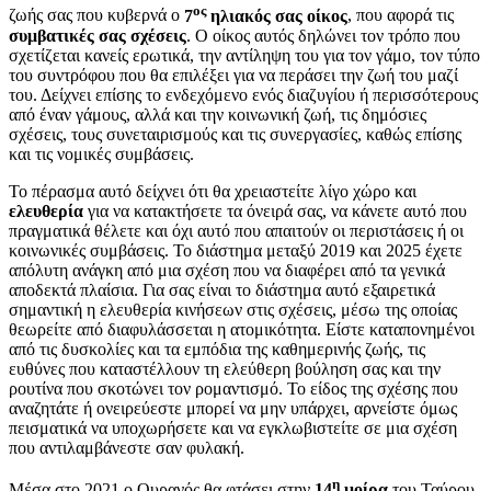
ος
ζωής σας που κυβερνά ο
7
ηλιακός σας οίκος
, που αφορά τις
συμβατικές σας σχέσεις
. Ο οίκος αυτός δηλώνει τον τρόπο που
σχετίζεται κανείς ερωτικά, την αντίληψη του για τον γάμο, τον τύπο
του συντρόφου που θα επιλέξει για να περάσει την ζωή του μαζί
του. Δείχνει επίσης το ενδεχόμενο ενός διαζυγίου ή περισσότερους
από έναν γάμους, αλλά και την κοινωνική ζωή, τις δημόσιες
σχέσεις, τους συνεταιρισμούς και τις συνεργασίες, καθώς επίσης
και τις νομικές συμβάσεις.
Το πέρασμα αυτό δείχνει ότι θα χρειαστείτε λίγο χώρο και
ελευθερία
για να κατακτήσετε τα όνειρά σας, να κάνετε αυτό που
πραγματικά θέλετε και όχι αυτό που απαιτούν οι περιστάσεις ή οι
κοινωνικές συμβάσεις. Το διάστημα μεταξύ 2019 και 2025 έχετε
απόλυτη ανάγκη από μια σχέση που να διαφέρει από τα γενικά
αποδεκτά πλαίσια. Για σας είναι το διάστημα αυτό εξαιρετικά
σημαντική η ελευθερία κινήσεων στις σχέσεις, μέσω της οποίας
θεωρείτε από διαφυλάσσεται η ατομικότητα. Είστε καταπονημένοι
από τις δυσκολίες και τα εμπόδια της καθημερινής ζωής, τις
ευθύνες που καταστέλλουν τη ελεύθερη βούληση σας και την
ρουτίνα που σκοτώνει τον ρομαντισμό. Το είδος της σχέσης που
αναζητάτε ή ονειρεύεστε μπορεί να μην υπάρχει, αρνείστε όμως
πεισματικά να υποχωρήσετε και να εγκλωβιστείτε σε μια σχέση
που αντιλαμβάνεστε σαν φυλακή.
η
Μέσα στο 2021 ο Ουρανός θα φτάσει στην
14
μοίρα
του Ταύρου