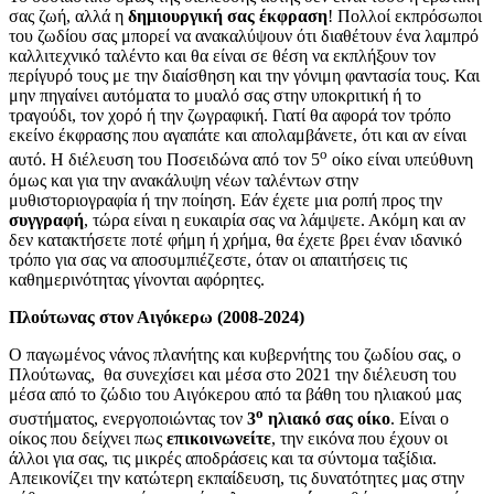
σας ζωή, αλλά η
δημιουργική σας έκφραση
! Πολλοί εκπρόσωποι
του ζωδίου σας μπορεί να ανακαλύψουν ότι διαθέτουν ένα λαμπρό
καλλιτεχνικό ταλέντο και θα είναι σε θέση να εκπλήξουν τον
περίγυρό τους με την διαίσθηση και την γόνιμη φαντασία τους. Και
μην πηγαίνει αυτόματα το μυαλό σας στην υποκριτική ή το
τραγούδι, τον χορό ή την ζωγραφική. Γιατί θα αφορά τον τρόπο
εκείνο έκφρασης που αγαπάτε και απολαμβάνετε, ότι και αν είναι
ο
αυτό. Η διέλευση του Ποσειδώνα από τον 5
οίκο είναι υπεύθυνη
όμως και για την ανακάλυψη νέων ταλέντων στην
μυθιστοριογραφία ή την ποίηση. Εάν έχετε μια ροπή προς την
συγγραφή
, τώρα είναι η ευκαιρία σας να λάμψετε. Ακόμη και αν
δεν κατακτήσετε ποτέ φήμη ή χρήμα, θα έχετε βρει έναν ιδανικό
τρόπο για σας να αποσυμπιέζεστε, όταν οι απαιτήσεις τις
καθημερινότητας γίνονται αφόρητες.
Πλούτωνας στον Αιγόκερω (2008-2024)
Ο παγωμένος νάνος πλανήτης και κυβερνήτης του ζωδίου σας, ο
Πλούτωνας, θα συνεχίσει και μέσα στο 2021 την διέλευση του
μέσα από το ζώδιο του Αιγόκερου από τα βάθη του ηλιακού μας
ο
συστήματος, ενεργοποιώντας τον
3
ηλιακό σας οίκο
. Είναι ο
οίκος που δείχνει πως
επικοινωνείτε
, την εικόνα που έχουν οι
άλλοι για σας, τις μικρές αποδράσεις και τα σύντομα ταξίδια.
Απεικονίζει την κατώτερη εκπαίδευση, τις δυνατότητες μας στην