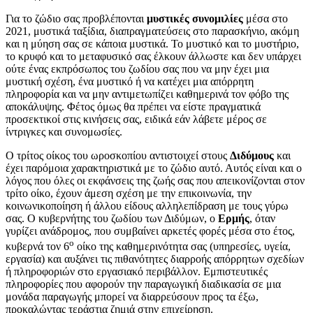
Για το ζώδιο σας προβλέπονται
μυστικές συνομιλίες
μέσα στο
2021, μυστικά ταξίδια, διαπραγματεύσεις στο παρασκήνιο, ακόμη
και η μύηση σας σε κάποια μυστικά. Το μυστικό και το μυστήριο,
το κρυφό και το μεταφυσικό σας έλκουν άλλωστε και δεν υπάρχει
ούτε ένας εκπρόσωπος του ζωδίου σας που να μην έχει μια
μυστική σχέση, ένα μυστικό ή να κατέχει μια απόρρητη
πληροφορία και να μην αντιμετωπίζει καθημερινά τον φόβο της
αποκάλυψης. Φέτος όμως θα πρέπει να είστε πραγματικά
προσεκτικοί στις κινήσεις σας, ειδικά εάν λάβετε μέρος σε
ίντριγκες και συνομωσίες.
Ο τρίτος οίκος του ωροσκοπίου αντιστοιχεί στους
Διδύμους
και
έχει παρόμοια χαρακτηριστικά με το ζώδιο αυτό. Αυτός είναι και ο
λόγος που όλες οι εκφάνσεις της ζωής σας που απεικονίζονται στον
τρίτο οίκο, έχουν άμεση σχέση με την επικοινωνία, την
κοινωνικοποίηση ή άλλου είδους αλληλεπίδραση με τους γύρω
σας. Ο κυβερνήτης του ζωδίου των Διδύμων, ο
Ερμής
, όταν
γυρίζει ανάδρομος, που συμβαίνει αρκετές φορές μέσα στο έτος,
ο
κυβερνά τον 6
οίκο της καθημερινότητα σας (υπηρεσίες, υγεία,
εργασία) και αυξάνει τις πιθανότητες διαρροής απόρρητων σχεδίων
ή πληροφοριών στο εργασιακό περιβάλλον. Εμπιστευτικές
πληροφορίες που αφορούν την παραγωγική διαδικασία σε μια
μονάδα παραγωγής μπορεί να διαρρεύσουν προς τα έξω,
προκαλώντας τεράστια ζημιά στην επιχείρηση.