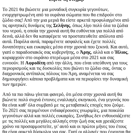
Το 2021 θα βιώσετε μια μοναδική συγκυρία γεγονότων,
ενορχηστρωμένη από τα ουράνια σώματα που θα επιδρούν στο
ζώδιο σας! Από την μια μεριά θα είστε αρκετά προφυλαγμένοι από
τις αρνητικές δυνάμεις της
Σελήνης
, όπως λίγο πολύ όλα τα ζώδια
του νερού, η οποία την χρονιά αυτή θα ευθύνεται για πολλά από
δεινά, αλλά δεν θα καταφέρετε να προστατευθείτε απόλυτα από
αυτά. Παρόλα αυτά, παραμένετε ασφαλείς και έχετε πολλές
δυνατότητες και ευκαιρίες μέσα στην χρονιά που ξεκινά. Και αυτό,
γιατί ο παραδοσιακός σας κυβερνήτης, ο
Άρης
, αλλά και ο
Ήλιος
,
κυριαρχούν στο ουράνιο στερέωμα μέσα στο 2021 και σας
ευνοούν. Η
Αφροδίτη
από την άλλη, που είναι υπεύθυνη για τους
περιορισμούς και τις δυσκολίες που βιώνει το ζώδιο σας, όντας ο
διαχρονικός αντίπαλος πόλους του Άρη, αναμένεται να σας
δημιουργήσει κάποια προβλήματα και να περιορίσει την δυναμική
των ημερών.
Από τα πιο πάνω γίνεται φανερό, ότι μέσα στην χρονιά αυτή θα
βιώνετε πολύ συχνά έντονες εναλλαγές σκηνικού, ένα γεγονός που
θα είναι καθ’ όλα συμβατό με τις μεταβατικές εποχές που ζούμε.
Το 2021 σας περιμένουν ενδιαφέρουσες γνωριμίες, μια ποικιλία
γεγονότων αλλά και πολλές ευκαιρίες. Συνήθως δεν ενθουσιάζεστε
με τις πολλές και μεγάλες αλλαγές στην ζωή σας και χρειάζεστε
χρόνο να προσαρμοστείτε, γι’ αυτό και οι πρώτοι μήνες του έτους
θα είναι αρκετά δύσκολοι για σας. Γιατί οι αλλαγές που έρχονται θα