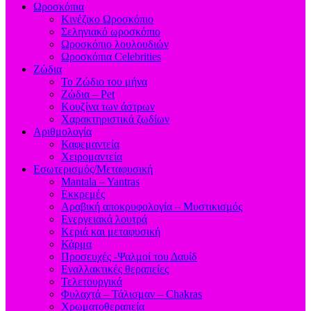
Ωροσκόπια
Κινέζικο Ωροσκόπιο
Σεληνιακό ωροσκόπιο
Ωροσκόπιο λουλουδιών
Ωροσκόπια Celebrities
Ζώδια
Το Ζώδιο του μήνα
Ζώδια – Pet
Κουζίνα των άστρων
Χαρακτηριστικά ζωδίων
Αριθμολογία
Καφεμαντεία
Χειρομαντεία
Εσωτερισμός/Μεταφυσική
Mantala – Yantras
Εκκρεμές
Αραβική αποκρυφολογία – Μυστικισμός
Ενεργειακά λουτρά
Κεριά και μεταφυσική
Κάρμα
Προσευχές -Ψαλμοί του Δαυίδ
Εναλλακτικές θεραπείες
Τελετουργικά
Φυλαχτά – Τάλισμαν – Chakras
Χρωματοθεραπεία