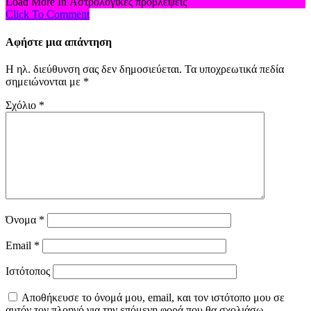
Load More In Αστρολογικές προβλέψεις
Click To Comment
Αφήστε μια απάντηση
Η ηλ. διεύθυνση σας δεν δημοσιεύεται.
Τα υποχρεωτικά πεδία
σημειώνονται με
*
Σχόλιο
*
Όνομα
*
Email
*
Ιστότοπος
Αποθήκευσε το όνομά μου, email, και τον ιστότοπο μου σε
αυτόν τον πλοηγό για την επόμενη φορά που θα σχολιάσω.