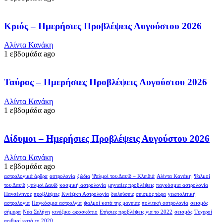
Κριός – Ημερήσιες Προβλέψεις Αυγούστου 2026
Αλίντα Κανάκη
1 εβδομάδα ago
Ταύρος – Ημερήσιες Προβλέψεις Αυγούστου 2026
Αλίντα Κανάκη
1 εβδομάδα ago
Δίδυμοι – Ημερήσιες Προβλέψεις Αυγούστου 2026
Αλίντα Κανάκη
1 εβδομάδα ago
αστρολογικά άρθρα
αστρολογία
ζώδια
Ψαλμοί του Δαυίδ – Κλειδιά
Αλίντα Κανάκη
Ψαλμοί
του Δαυίδ
ψαλμοί Δαυίδ
κοσμική αστρολογία
μηνιαίες προβλέψεις
παγκόσμια αστρολογία
Πανσέληνος
προβλέψεις
Κινέζικη Αστρολογία
διελεύσεις
σεισμός τώρα
γεωπολιτική
αστρολογία
Παγκόσμια αστρολγία
ψαλμοί κατά της μαγείας
πολιτική αστρολογία
σεισμός
σήμερα
Νέα Σελήνη
κινέζικο ωροσκόπιο
Ετήσιες προβλέψεις για το 2022
σεισμός
Τυχεροί
αριθμοί κατά το 2020