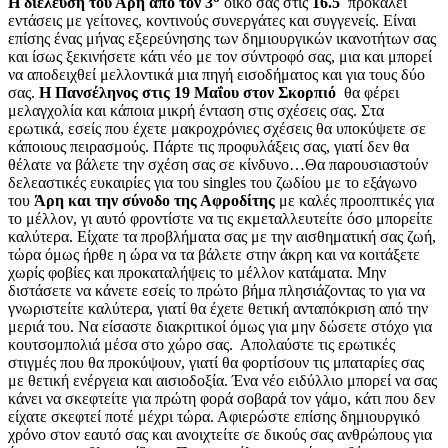
Η διέλευση του Άρη από τον 3
οίκο σας στις
16.5
προκαλεί
εντάσεις με γείτονες, κοντινούς συνεργάτες και συγγενείς. Είναι
επίσης ένας μήνας εξερεύνησης των δημιουργικών ικανοτήτων σας
και ίσως ξεκινήσετε κάτι νέο με τον σύντροφό σας, μια και μπορεί
να αποδειχθεί μελλοντικά μια πηγή εισοδήματος και για τους δύο
σας.
Η Πανσέληνος στις 19
Μαΐου στον Σκορπιό
θα φέρει
μελαγχολία και κάποια μικρή ένταση στις σχέσεις σας. Στα
ερωτικά, εσείς που έχετε μακροχρόνιες σχέσεις θα υποκύψετε σε
κάποιους πειρασμούς. Πάρτε τις προφυλάξεις σας, γιατί δεν θα
θέλατε να βάλετε την σχέση σας σε κίνδυνο…Θα παρουσιαστούν
δελεαστικές ευκαιρίες για του singles του ζωδίου με το εξάγωνο
του
Άρη και την σύνοδο της Αφροδίτης
με καλές προοπτικές για
το μέλλον, γι αυτό φροντίστε να τις εκμεταλλευτείτε όσο μπορείτε
καλύτερα. Είχατε τα προβλήματα σας με την αισθηματική σας ζωή,
τώρα όμως ήρθε η ώρα να τα βάλετε στην άκρη και να κοιτάξετε
χωρίς φοβίες και προκαταλήψεις το μέλλον κατάματα. Μην
διστάσετε να κάνετε εσείς το πρώτο βήμα πλησιάζοντας το για να
γνωριστείτε καλύτερα, γιατί θα έχετε θετική ανταπόκριση από την
μεριά του. Να είσαστε διακριτικοί όμως για μην δώσετε στόχο για
κουτσομπολιά μέσα στο χώρο σας. Απολαύστε τις ερωτικές
στιγμές που θα προκύψουν, γιατί θα φορτίσουν τις μπαταρίες σας
με θετική ενέργεια και αισιοδοξία. Ένα νέο ειδύλλιο μπορεί να σας
κάνει να σκεφτείτε για πρώτη φορά σοβαρά τον γάμο, κάτι που δεν
είχατε σκεφτεί ποτέ μέχρι τώρα. Αφιερώστε επίσης δημιουργικό
χρόνο στον εαυτό σας και ανοιχτείτε σε δικούς σας ανθρώπους για