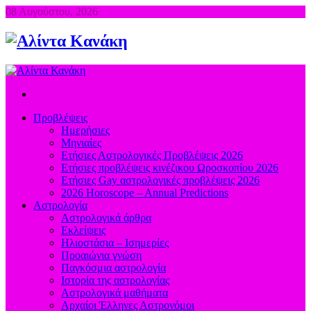
08 Αυγούστου, 2026
Προβλέψεις
Ημερήσιες
Μηνιαίες
Ετήσιες Αστρολογικές Προβλέψεις 2026
Ετήσιες προβλέψεις κινέζικου Ωροσκοπίου 2026
Ετήσιες Gay αστρολογικές προβλέψεις 2026
2026 Horoscope – Annual Predictions
Αστρολογία
Αστρολογικά άρθρα
Εκλείψεις
Ηλιοστάσια – Ισημερίες
Προαιώνια γνώση
Παγκόσμια αστρολογία
Ιστορία της αστρολογίας
Aστρολογικά μαθήματα
Aρχαίοι Έλληνες Αστρονόμοι