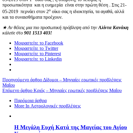
προσωπικότητα και η ευημερία είναι στην πρώτη θέση . Στις 21-
ο
05-2019 περνάει στον 2
οίκο σας η ιδιοκτησία, τα αγαθά, αλλά
και τα συναισθήματα προέχουν.
★
Αν θέλεις μια πιο προσωπική πρόβλεψη από την
Αλίντα Κανάκη
κάλεσε στο
901 1513 403!
Μοιραστείτε το Facebook
Μοιραστείτε το Twitter
Μοιραστείτε το Pinterest
Μοιραστείτε το Linkedin
Προηγούμενο άρθρο
Δίδυμοι – Μηνιαίες ερωτικές προβλέψεις
Μαΐου
Επόμενο άρθρο
Kριός – Μηνιαίες ερωτικές προβλέψεις Μαΐου
Παρόμοια άρθρα
More In Αστρολογικές προβλέψεις
Η Μεγάλη Ευχή Κατά της Μαγείας του Αγίου