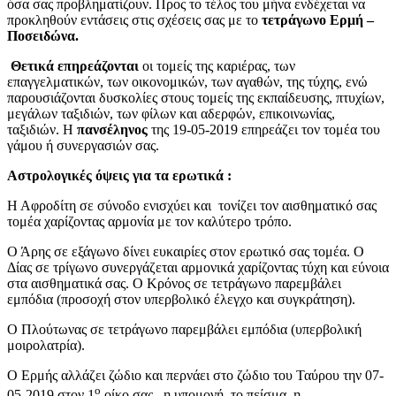
όσα σας προβληματίζουν. Προς το τέλος του μήνα ενδέχεται να
προκληθούν εντάσεις στις σχέσεις σας με το
τετράγωνο Ερμή –
Ποσειδώνα.
Θετικά επηρεάζονται
οι τομείς της καριέρας, των
επαγγελματικών, των οικονομικών, των αγαθών, της τύχης, ενώ
παρουσιάζονται δυσκολίες στους τομείς της εκπαίδευσης, πτυχίων,
μεγάλων ταξιδιών, των φίλων και αδερφών, επικοινωνίας,
ταξιδιών. Η
πανσέληνος
της 19-05-2019 επηρεάζει τον τομέα του
γάμου ή συνεργασιών σας.
Αστρολογικές όψεις για τα ερωτικά :
Η Αφροδίτη σε σύνοδο ενισχύει και τονίζει τον αισθηματικό σας
τομέα χαρίζοντας αρμονία με τον καλύτερο τρόπο.
Ο Άρης σε εξάγωνο δίνει ευκαιρίες στον ερωτικό σας τομέα. Ο
Δίας σε τρίγωνο συνεργάζεται αρμονικά χαρίζοντας τύχη και εύνοια
στα αισθηματικά σας. Ο Κρόνος σε τετράγωνο παρεμβάλει
εμπόδια (προσοχή στον υπερβολικό έλεγχο και συγκράτηση).
Ο Πλούτωνας σε τετράγωνο παρεμβάλει εμπόδια (υπερβολική
μοιρολατρία).
Ο Ερμής αλλάζει ζώδιο και περνάει στο ζώδιο του Ταύρου την 07-
ο
05-2019 στον 1
οίκο σας , η υπομονή, το πείσμα, η