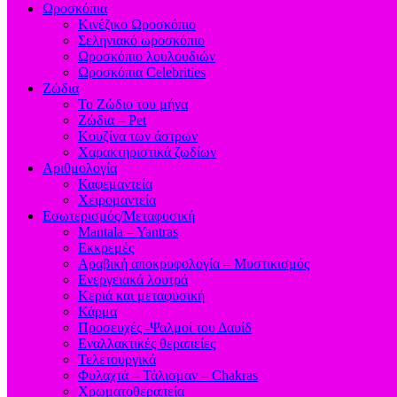
Ωροσκόπια
Κινέζικο Ωροσκόπιο
Σεληνιακό ωροσκόπιο
Ωροσκόπιο λουλουδιών
Ωροσκόπια Celebrities
Ζώδια
Το Ζώδιο του μήνα
Ζώδια – Pet
Κουζίνα των άστρων
Χαρακτηριστικά ζωδίων
Αριθμολογία
Καφεμαντεία
Χειρομαντεία
Εσωτερισμός/Μεταφυσική
Mantala – Yantras
Εκκρεμές
Αραβική αποκρυφολογία – Μυστικισμός
Ενεργειακά λουτρά
Κεριά και μεταφυσική
Κάρμα
Προσευχές -Ψαλμοί του Δαυίδ
Εναλλακτικές θεραπείες
Τελετουργικά
Φυλαχτά – Τάλισμαν – Chakras
Χρωματοθεραπεία