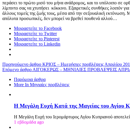
περάσει το πρώτο μισό του μήνα ανάδρομος, και το υπόλοιπο σε ορθ
λίμπιντο σας να χτυπήσει κόκκινο. Εξαιρετικές συνθήκες λοιπόν γι
άλλους τομείς της ζωής τους, μέσα από την σεξουαλική εκτόνωση. Μ
απόλυτα προσωπικές, δεν μπορεί να βρεθεί πουθενά αλλού…
Μοιραστείτε το Facebook
Μοιραστείτε το Twitter
Μοιραστείτε το Pinterest
Μοιραστείτε το Linkedin
Προηγούμενο άρθρο
ΚΡΙΟΣ – Ημερήσιες προβλέψεις Απριλίου 20
Επόμενο άρθρο
ΑΙΓΟΚΕΡΩΣ – ΜΗΝΙΑΙΕΣ ΠΡΟΒΛΕΨΕΙΣ ΑΠΡΙΛ
Παρόμοια άρθρα
More In Μηνιαίες προβλέψεις
Η Μεγάλη Ευχή Κατά της Μαγείας του Αγίου Κ
Η Μεγάλη Ευχή του Ιερομάρτυρος Αγίου Κυπριανού αποτελεί
1 εβδομάδα ago