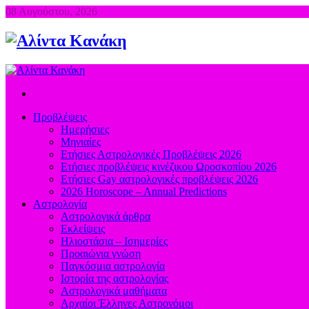
08 Αυγούστου, 2026
Προβλέψεις
Ημερήσιες
Μηνιαίες
Ετήσιες Αστρολογικές Προβλέψεις 2026
Ετήσιες προβλέψεις κινέζικου Ωροσκοπίου 2026
Ετήσιες Gay αστρολογικές προβλέψεις 2026
2026 Horoscope – Annual Predictions
Αστρολογία
Αστρολογικά άρθρα
Εκλείψεις
Ηλιοστάσια – Ισημερίες
Προαιώνια γνώση
Παγκόσμια αστρολογία
Ιστορία της αστρολογίας
Aστρολογικά μαθήματα
Aρχαίοι Έλληνες Αστρονόμοι