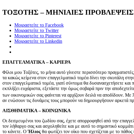
ΤΟΞΟΤΗΣ – ΜΗΝΙΑΙΕΣ ΠΡΟΒΛΕΨΕΙΣ 
Μοιραστείτε το Facebook
Μοιραστείτε το Twitter
Μοιραστείτε το Pinterest
Μοιραστείτε το Linkedin
ΕΠΑΓΓΕΛΜΑΤΙΚΑ – ΚΑΡΙΕΡΑ
Φίλοι μου Τοξότες, το μήνα αυτό γίνεστε περισσότερο πραγματιστές,
τα κακώς κείμενα στον επαγγελματικό τομέα δίνει την σκυτάλη στην 
στον επαγγελματικό τομέα, γιατί σύντομα θα δυσανασχετήσετε και π
εκπλήξει ευχάριστα, εξετάστε την όμως σοβαρά πριν την αποδεχτείτ
των οικονομικών σας φαίνεται να αρχίζουν δειλά να αποδίδουν. Με
αν ενώσουν τις δυνάμεις τους μπορούν να δημιουργήσουν αρκετά π
ΑΙΣΘΗΜΑΤΙΚΑ – ΚΟΙΝΩΝΙΚΑ
Οι δεσμευμένοι του ζωδίου σας, έχετε απορροφηθεί από την επαγγε
τον λήθαργο σας και ασχοληθείτε και με αυτό το σημαντικό κομμάτι
το κάνετε. Ο
Ήλιος
θα φωτίζει τον οίκο που σχετίζεται με το πάθος