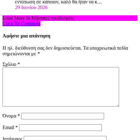
εντύπωση σε κάποιον, καλό θα ήταν να κ…
29 Ιουνίου 2026
Load More In Μηνιαίες προβλέψεις
Click To Comment
Αφήστε μια απάντηση
Η ηλ. διεύθυνση σας δεν δημοσιεύεται.
Τα υποχρεωτικά πεδία
σημειώνονται με
*
Σχόλιο
*
Όνομα
*
Email
*
Ιστότοπος