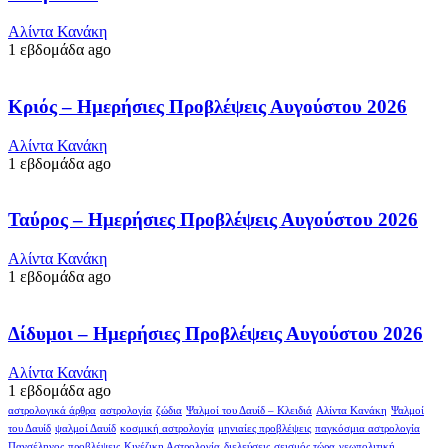
Αλίντα Κανάκη
1 εβδομάδα ago
Κριός – Ημερήσιες Προβλέψεις Αυγούστου 2026
Αλίντα Κανάκη
1 εβδομάδα ago
Ταύρος – Ημερήσιες Προβλέψεις Αυγούστου 2026
Αλίντα Κανάκη
1 εβδομάδα ago
Δίδυμοι – Ημερήσιες Προβλέψεις Αυγούστου 2026
Αλίντα Κανάκη
1 εβδομάδα ago
αστρολογικά άρθρα
αστρολογία
ζώδια
Ψαλμοί του Δαυίδ – Κλειδιά
Αλίντα Κανάκη
Ψαλμοί
του Δαυίδ
ψαλμοί Δαυίδ
κοσμική αστρολογία
μηνιαίες προβλέψεις
παγκόσμια αστρολογία
Πανσέληνος
προβλέψεις
Κινέζικη Αστρολογία
διελεύσεις
σεισμός τώρα
γεωπολιτική