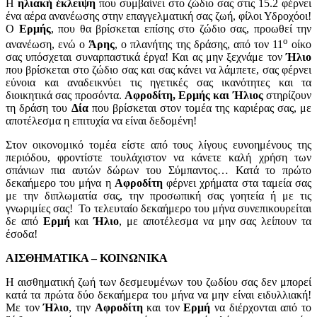
Η
ηλιακή έκλειψη
που συμβαίνει στο ζώδιο σας στις 15.2 φέρνει
ένα αέρα ανανέωσης στην επαγγελματική σας ζωή, φίλοι Υδροχόοι!
Ο
Ερμής
, που θα βρίσκεται επίσης στο ζώδιο σας, προωθεί την
ο
ανανέωση, ενώ ο
Άρης
, ο πλανήτης της δράσης, από τον 11
οίκο
σας υπόσχεται συναρπαστικά έργα! Και ας μην ξεχνάμε τον
Ήλιο
που βρίσκεται στο ζώδιο σας και σας κάνει να λάμπετε, σας φέρνει
εύνοια και αναδεικνύει τις ηγετικές σας ικανότητες και τα
διοικητικά σας προσόντα.
Αφροδίτη, Ερμής και Ήλιος
στηρίζουν
τη δράση του
Δία
που βρίσκεται στον τομέα της καριέρας σας, με
αποτέλεσμα η επιτυχία να είναι δεδομένη!
Στον οικονομικό τομέα είστε από τους λίγους ευνοημένους της
περιόδου, φροντίστε τουλάχιστον να κάνετε καλή χρήση των
σπάνιων πια αυτών δώρων του Σύμπαντος… Κατά το πρώτο
δεκαήμερο του μήνα η
Αφροδίτη
φέρνει χρήματα στα ταμεία σας
με την διπλωματία σας, την προσωπική σας γοητεία ή με τις
γνωριμίες σας! Το τελευταίο δεκαήμερο του μήνα συνεπικουρείται
δε από
Ερμή
και
Ήλιο
, με αποτέλεσμα να μην σας λείπουν τα
έσοδα!
ΑΙΣΘΗΜΑΤΙΚΑ – ΚΟΙΝΩΝΙΚΑ
Η αισθηματική ζωή των δεσμευμένων του ζωδίου σας δεν μπορεί
κατά τα πρώτα δύο δεκαήμερα του μήνα να μην είναι ειδυλλιακή!
Με τον
Ήλιο
, την
Αφροδίτη
και τον
Ερμή
να διέρχονται από το