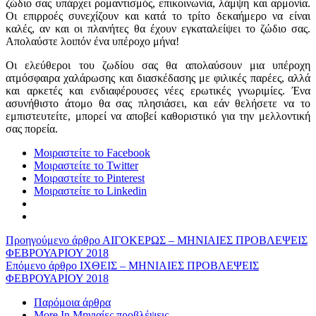
ζώδιο σας υπάρχει ρομαντισμός, επικοινωνία, λάμψη και αρμονία.
Οι επιρροές συνεχίζουν και κατά το τρίτο δεκαήμερο να είναι
καλές, αν και οι πλανήτες θα έχουν εγκαταλείψει το ζώδιο σας.
Απολαύστε λοιπόν ένα υπέροχο μήνα!
Οι ελεύθεροι του ζωδίου σας θα απολαύσουν μια υπέροχη
ατμόσφαιρα χαλάρωσης και διασκέδασης με φιλικές παρέες, αλλά
και αρκετές και ενδιαφέρουσες νέες ερωτικές γνωριμίες. Ένα
ασυνήθιστο άτομο θα σας πλησιάσει, και εάν θελήσετε να το
εμπιστευτείτε, μπορεί να αποβεί καθοριστικό για την μελλοντική
σας πορεία.
Μοιραστείτε το Facebook
Μοιραστείτε το Twitter
Μοιραστείτε το Pinterest
Μοιραστείτε το Linkedin
Προηγούμενο άρθρο
ΑΙΓΟΚΕΡΩΣ – ΜΗΝΙΑΙΕΣ ΠΡΟΒΛΕΨΕΙΣ
ΦΕΒΡΟΥΑΡΙΟΥ 2018
Επόμενο άρθρο
ΙΧΘΕΙΣ – ΜΗΝΙΑΙΕΣ ΠΡΟΒΛΕΨΕΙΣ
ΦΕΒΡΟΥΑΡΙΟΥ 2018
Παρόμοια άρθρα
More In Μηνιαίες προβλέψεις