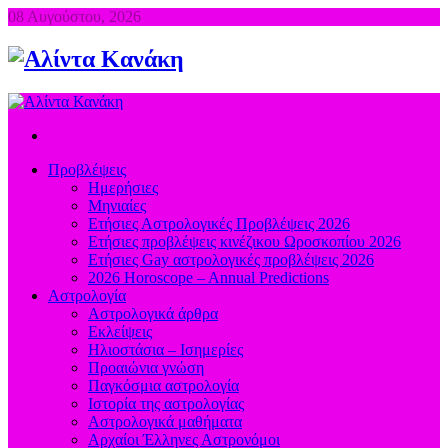
08 Αυγούστου, 2026
Προβλέψεις
Ημερήσιες
Μηνιαίες
Ετήσιες Αστρολογικές Προβλέψεις 2026
Ετήσιες προβλέψεις κινέζικου Ωροσκοπίου 2026
Ετήσιες Gay αστρολογικές προβλέψεις 2026
2026 Horoscope – Annual Predictions
Αστρολογία
Αστρολογικά άρθρα
Εκλείψεις
Ηλιοστάσια – Ισημερίες
Προαιώνια γνώση
Παγκόσμια αστρολογία
Ιστορία της αστρολογίας
Aστρολογικά μαθήματα
Aρχαίοι Έλληνες Αστρονόμοι