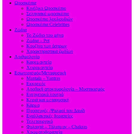
Ωροσκόπια
Κινέζικο Ωροσκόπιο
Σεληνιακό ωροσκόπιο
Ωροσκόπιο λουλουδιών
Ωροσκόπια Celebrities
Ζώδια
Το Ζώδιο του μήνα
Ζώδια – Pet
Κουζίνα των άστρων
Χαρακτηριστικά ζωδίων
Αριθμολογία
Καφεμαντεία
Χειρομαντεία
Εσωτερισμός/Μεταφυσική
Mantala – Yantras
Εκκρεμές
Αραβική αποκρυφολογία – Μυστικισμός
Ενεργειακά λουτρά
Κεριά και μεταφυσική
Κάρμα
Προσευχές -Ψαλμοί του Δαυίδ
Εναλλακτικές θεραπείες
Τελετουργικά
Φυλαχτά – Τάλισμαν – Chakras
Χρωματοθεραπεία