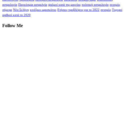
αστρολογία
Παγκόσμια αστρολγία
ψαλμοί κατά της μαγείας
πολιτική αστρολογία
σεισμός
σήμερα
Νέα Σελήνη
κινέζικο ωροσκόπιο
Ετήσιες προβλέψεις για το 2022
σεισμός
Τυχεροί
αριθμοί κατά το 2020
Follow Me