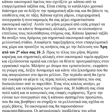
κάποιο οικονομικό όφελος που σχετίζετε με κάποιο από τα
επαγγελματικά ταξίδια σας. Είναι επίσης το κατάλληλο χρονικό
διάστημα για να δείξετε την πραγματική αξία σας και θα βάλετε τις
υποθέσεις σας σε τάξη. Κάποια σχέση γάμου, επιχειρηματική
συνεργασία ή συνεταιρισμός θα σας φέρει σημαντικότατα
οικονομικά οφέλη! Αυτόν τον μήνα μερικοί από εσάς μπορεί να
θελήσετε να κάνετε θεαματικές αλλαγές, ώστε να υλοποιήσετε
επιτέλους τους πολυπόθητους στόχους σας. Κάποιο ξαφνικό ταξίδι
θα ανοίξει τους δρόμους για σημαντικά οικονομικά οφέλη σε
μελλοντική στάδιο. Αποφύγετε παρεξηγήσεις στον επαγγελματικό
σας χώρο και προσέξτε τις κινήσεις σας με την διέλευση του
Άρη
ο
από τον 2
οίκο σας
16 .5
. Προς το τέλος του μήνα, θέματα
καριέρας και σημαντικές αλλαγές στον οικονομικό τομέα αρχίζουν
και εξελίσσονται ομαλά και επείγει να θέσετε προτεραιότητες στον
εργασιακό τομέα. Μιλήστε με άτομα που εμπιστεύεστε, εκφράστε
τη γνώμη σας, δείξτε δυναμισμό και κάντε νέα ξεκινήματα που θα
σας απογειώσουν στο άμεσο μέλλον. Την περίοδο αυτή θα έχετε
την ευκαιρία να φέρετε εις πέρας πολλές καταστάσεις που σας
δυσκολεύουν από το παρελθόν. Ένας νέος κύκλος ανοίγει, με
αλλαγές και εκπληρώσεις των στόχων σας. Η διάθεσή σας είναι
πολύ καλή και οι κοινωνικές σας επαφές ευχάριστες. Έχετε την
εύνοια των συνεργατών σας ή κάποιου αγαπημένου προσώπου,
που θα σας βοηθήσει να στηρίξετε τα μελλοντικά σας σχέδια σε
γερές βάσεις. Τα οικονομικά σας θα παρουσιάσουν
σκαμπανεβάσματα. Οι αστρολογικές προβλέψεις του μήνα