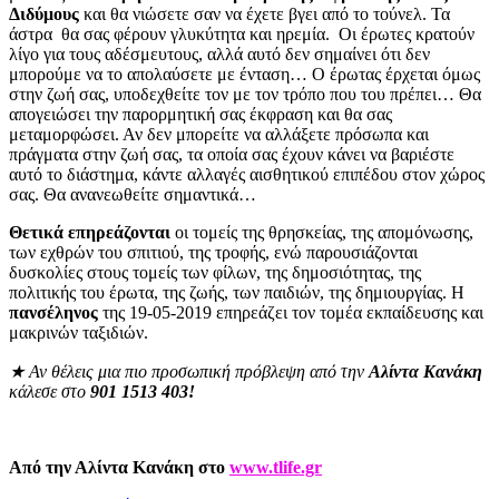
Διδύμους
και θα νιώσετε σαν να έχετε βγει από το τούνελ. Τα
άστρα θα σας φέρουν γλυκύτητα και ηρεμία. Οι έρωτες κρατούν
λίγο για τους αδέσμευτους, αλλά αυτό δεν σημαίνει ότι δεν
μπορούμε να το απολαύσετε με ένταση… Ο έρωτας έρχεται όμως
στην ζωή σας, υποδεχθείτε τον με τον τρόπο που του πρέπει… Θα
απογειώσει την παρορμητική σας έκφραση και θα σας
μεταμορφώσει. Αν δεν μπορείτε να αλλάξετε πρόσωπα και
πράγματα στην ζωή σας, τα οποία σας έχουν κάνει να βαριέστε
αυτό το διάστημα, κάντε αλλαγές αισθητικού επιπέδου στον χώρος
σας. Θα ανανεωθείτε σημαντικά…
Θετικά επηρεάζονται
οι τομείς της θρησκείας, της απομόνωσης,
των εχθρών του σπιτιού, της τροφής, ενώ παρουσιάζονται
δυσκολίες στους τομείς των φίλων, της δημοσιότητας, της
πολιτικής του έρωτα, της ζωής, των παιδιών, της δημιουργίας. Η
πανσέληνος
της 19-05-2019 επηρεάζει τον τομέα εκπαίδευσης και
μακρινών ταξιδιών.
★
Αν θέλεις μια πιο προσωπική πρόβλεψη από την
Αλίντα Κανάκη
κάλεσε στο
901 1513 403!
Από την Αλίντα Κανάκη στο
www.tlife.gr