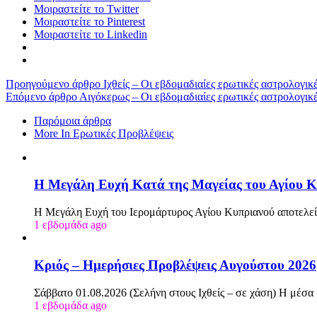
Μοιραστείτε το Twitter
Μοιραστείτε το Pinterest
Μοιραστείτε το Linkedin
Προηγούμενο άρθρο
Ιχθείς – Οι εβδομαδιαίες ερωτικές αστρολογικ
Επόμενο άρθρο
Αιγόκερως – Οι εβδομαδιαίες ερωτικές αστρολογικές
Παρόμοια άρθρα
More In Ερωτικές Προβλέψεις
Η Μεγάλη Ευχή Κατά της Μαγείας του Αγίου Κ
Η Μεγάλη Ευχή του Ιερομάρτυρος Αγίου Κυπριανού αποτελεί
1 εβδομάδα ago
Κριός – Ημερήσιες Προβλέψεις Αυγούστου 2026
Σάββατο 01.08.2026 (Σελήνη στους Ιχθείς – σε χάση) Η μέσα
1 εβδομάδα ago