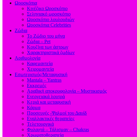
Ωροσκόπια
Κινέζικο Ωροσκόπιο
Σεληνιακό ωροσκόπιο
Ωροσκόπιο λουλουδιών
Ωροσκόπια Celebrities
Ζώδια
Το Ζώδιο του μήνα
Ζώδια – Pet
Κουζίνα των άστρων
Χαρακτηριστικά ζωδίων
Αριθμολογία
Καφεμαντεία
Χειρομαντεία
Εσωτερισμός/Μεταφυσική
Mantala – Yantras
Εκκρεμές
Αραβική αποκρυφολογία – Μυστικισμός
Ενεργειακά λουτρά
Κεριά και μεταφυσική
Κάρμα
Προσευχές -Ψαλμοί του Δαυίδ
Εναλλακτικές θεραπείες
Τελετουργικά
Φυλαχτά – Τάλισμαν – Chakras
Χρωματοθεραπεία