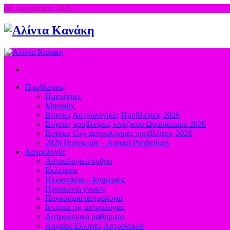
08 Αυγούστου, 2026
Προβλέψεις
Ημερήσιες
Μηνιαίες
Ετήσιες Αστρολογικές Προβλέψεις 2026
Ετήσιες προβλέψεις κινέζικου Ωροσκοπίου 2026
Ετήσιες Gay αστρολογικές προβλέψεις 2026
2026 Horoscope – Annual Predictions
Αστρολογία
Αστρολογικά άρθρα
Εκλείψεις
Ηλιοστάσια – Ισημερίες
Προαιώνια γνώση
Παγκόσμια αστρολογία
Ιστορία της αστρολογίας
Aστρολογικά μαθήματα
Aρχαίοι Έλληνες Αστρονόμοι