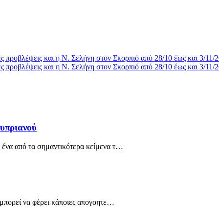
ές προβλέψεις και η Ν. Σελήνη στον Σκορπιό από 28/10 έως και 3/11/
 προβλέψεις και η Ν. Σελήνη στον Σκορπιό από 28/10 έως και 3/11/
υπριανού
 ένα από τα σημαντικότερα κείμενα τ…
 μπορεί να φέρει κάποιες απογοητε…