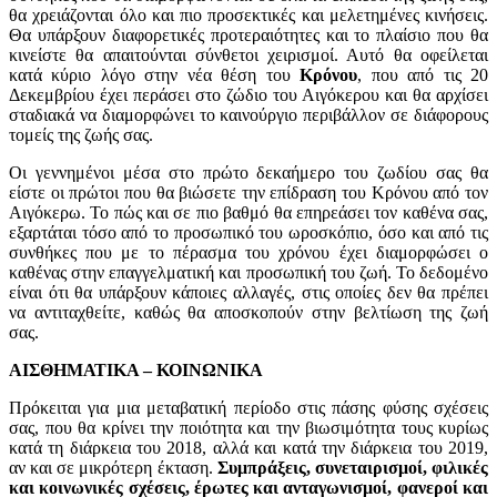
θα χρειάζονται όλο και πιο προσεκτικές και μελετημένες κινήσεις.
Θα υπάρξουν διαφορετικές προτεραιότητες και το πλαίσιο που θα
κινείστε θα απαιτούνται σύνθετοι χειρισμοί. Αυτό θα οφείλεται
κατά κύριο λόγο στην νέα θέση του
Κρόνου
, που από τις 20
Δεκεμβρίου έχει περάσει στο ζώδιο του Αιγόκερου και θα αρχίσει
σταδιακά να διαμορφώνει το καινούργιο περιβάλλον σε διάφορους
τομείς της ζωής σας.
Οι γεννημένοι μέσα στο πρώτο δεκαήμερο του ζωδίου σας θα
είστε οι πρώτοι που θα βιώσετε την επίδραση του Κρόνου από τον
Αιγόκερω. Το πώς και σε πιο βαθμό θα επηρεάσει τον καθένα σας,
εξαρτάται τόσο από το προσωπικό του ωροσκόπιο, όσο και από τις
συνθήκες που με το πέρασμα του χρόνου έχει διαμορφώσει ο
καθένας στην επαγγελματική και προσωπική του ζωή. Το δεδομένο
είναι ότι θα υπάρξουν κάποιες αλλαγές, στις οποίες δεν θα πρέπει
να αντιταχθείτε, καθώς θα αποσκοπούν στην βελτίωση της ζωή
σας.
ΑΙΣΘΗΜΑΤΙΚΑ – ΚΟΙΝΩΝΙΚΑ
Πρόκειται για μια μεταβατική περίοδο στις πάσης φύσης σχέσεις
σας, που θα κρίνει την ποιότητα και την βιωσιμότητα τους κυρίως
κατά τη διάρκεια του 2018, αλλά και κατά την διάρκεια του 2019,
αν και σε μικρότερη έκταση.
Συμπράξεις, συνεταιρισμοί, φιλικές
και κοινωνικές σχέσεις, έρωτες και ανταγωνισμοί, φανεροί και