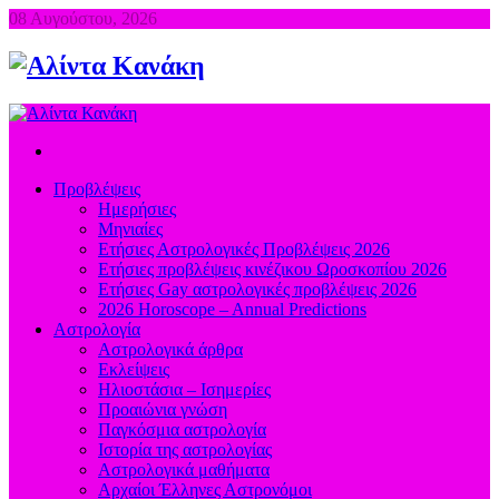
08 Αυγούστου, 2026
Προβλέψεις
Ημερήσιες
Μηνιαίες
Ετήσιες Αστρολογικές Προβλέψεις 2026
Ετήσιες προβλέψεις κινέζικου Ωροσκοπίου 2026
Ετήσιες Gay αστρολογικές προβλέψεις 2026
2026 Horoscope – Annual Predictions
Αστρολογία
Αστρολογικά άρθρα
Εκλείψεις
Ηλιοστάσια – Ισημερίες
Προαιώνια γνώση
Παγκόσμια αστρολογία
Ιστορία της αστρολογίας
Aστρολογικά μαθήματα
Aρχαίοι Έλληνες Αστρονόμοι