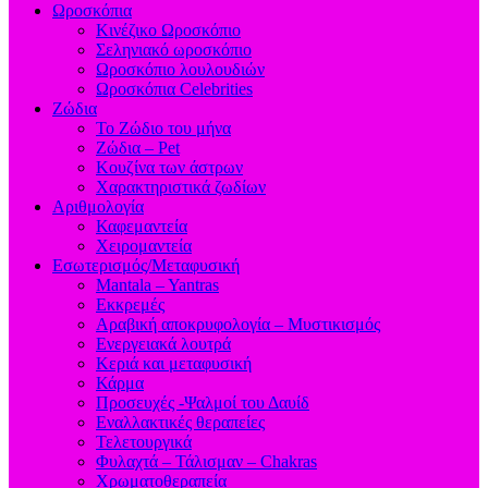
Ωροσκόπια
Κινέζικο Ωροσκόπιο
Σεληνιακό ωροσκόπιο
Ωροσκόπιο λουλουδιών
Ωροσκόπια Celebrities
Ζώδια
Το Ζώδιο του μήνα
Ζώδια – Pet
Κουζίνα των άστρων
Χαρακτηριστικά ζωδίων
Αριθμολογία
Καφεμαντεία
Χειρομαντεία
Εσωτερισμός/Μεταφυσική
Mantala – Yantras
Εκκρεμές
Αραβική αποκρυφολογία – Μυστικισμός
Ενεργειακά λουτρά
Κεριά και μεταφυσική
Κάρμα
Προσευχές -Ψαλμοί του Δαυίδ
Εναλλακτικές θεραπείες
Τελετουργικά
Φυλαχτά – Τάλισμαν – Chakras
Χρωματοθεραπεία