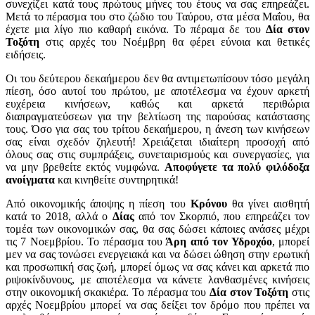
συνεχίζει κατά τους πρώτους μήνες του έτους να σας επηρεάζει.
Μετά το πέρασμα του στο ζώδιο του Ταύρου, στα μέσα Μαΐου, θα
έχετε μια λίγο πιο καθαρή εικόνα. Το πέραμα δε του
Δία στον
Τοξότη
στις αρχές του Νοέμβρη θα φέρει εύνοια και θετικές
ειδήσεις.
Οι του δεύτερου δεκαήμερου δεν θα αντιμετωπίσουν τόσο μεγάλη
πίεση, όσο αυτοί του πρώτου, με αποτέλεσμα να έχουν αρκετή
ευχέρεια κινήσεων, καθώς και αρκετά περιθώρια
διαπραγματεύσεων για την βελτίωση της παρούσας κατάστασης
τους. Όσο για σας του τρίτου δεκαήμερου, η άνεση των κινήσεων
σας είναι σχεδόν ζηλευτή! Χρειάζεται ιδιαίτερη προσοχή από
όλους σας στις συμπράξεις, συνεταιρισμούς και συνεργασίες, για
να μην βρεθείτε εκτός νυμφώνα.
Αποφύγετε τα πολύ φιλόδοξα
ανοίγματα
και κινηθείτε συντηρητικά!
Από οικονομικής άποψης η πίεση του
Κρόνου
θα γίνει αισθητή
κατά το 2018, αλλά ο
Δίας
από τον Σκορπιό, που επηρεάζει τον
τομέα των οικονομικών σας, θα σας δώσει κάποιες ανάσες μέχρι
τις 7 Νοεμβρίου. Το πέρασμα του
Άρη από τον Υδροχόο
, μπορεί
μεν να σας τονώσει ενεργειακά και να δώσει ώθηση στην ερωτική
και προσωπική σας ζωή, μπορεί όμως να σας κάνει και αρκετά πιο
ριψοκίνδυνους, με αποτέλεσμα να κάνετε λανθασμένες κινήσεις
στην οικονομική σκακιέρα. Το πέρασμα του
Δία στον Τοξότη
στις
αρχές Νοεμβρίου μπορεί να σας δείξει τον δρόμο που πρέπει να