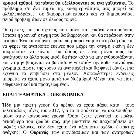
κρυφοί εχθροί, τα πάντα θα εξελίσσονται σε ένα γαϊτανάκι
. Το
πρόβλημα σε ένα τομέα της καθημερινότητας σας μπορεί να
αλληλεπιδράσει σε διαφορετικά επίπεδα και να δημιουργήσει
σειρά προβλημάτων σε άλλους τομείς.
Οι έρωτες και οι σχέσεις που μόνο κατ εικόνα διατηρούνται,
έφτασε η χρονική στιγμή που θα διαρραγούν και θα περάσουν στην
ιστορία. Ένα καινούργιο πρόσωπο μπορεί να μπει στη ζωή σας και
να φέρει τις ανατροπές εκείνες που μέχρι την στιγμή εκείνη δεν
τολμούσατε να κάνετε. Για όσους δε είναι μόνοι τους και
αναζητούν το άλλο τους μισό, θα ήταν καλό να μην ενθουσιάζονται
και να μην βιάζονται να βαφτίσουν «δεσμό» την κάθε καινούργια
γνωριμία. Δώστε της χρόνο να αναπτυχθεί και θα φανεί εάν έχει τα
εχέγγυα τα επιβιώσει στο μέλλον. Ασφαλέστερες ενδείξεις
μπορείτε να έχετε μόνο μετά τον Νοέμβριο! Μέχρι τότε να είστε
επιφυλακτικοί και προσγειωμένοι.
ΕΠΑΓΓΕΛΜΑΤΙΚΑ – ΟΙΚΟΝΟΜΙΚΑ
Ήδη μια πρώτη γεύση θα πρέπει να έχετε πάρει κατά τους
τελευταίους μήνες του 2017, για το τι πρόκειται να ακολουθήσει
μέσα στην καινούργια χρονιά. Όσοι έχετε γεννηθεί το πρώτο
δεκαήμερο του ζωδίου σας, μην βιαστείτε να προχωρήσετε σε
ριζικές αλλαγές, εάν δεν έχετε ένα αξιόπιστο σχέδιο έκτακτης
ανάγκης! Ο
Ουρανός
των αιφνιδιασμών και των ανατροπών