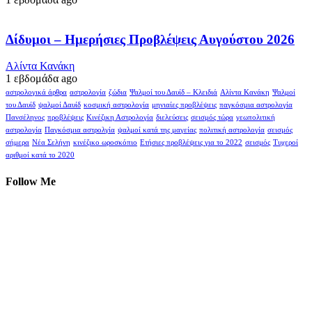
Δίδυμοι – Ημερήσιες Προβλέψεις Αυγούστου 2026
Αλίντα Κανάκη
1 εβδομάδα ago
αστρολογικά άρθρα
αστρολογία
ζώδια
Ψαλμοί του Δαυίδ – Κλειδιά
Αλίντα Κανάκη
Ψαλμοί
του Δαυίδ
ψαλμοί Δαυίδ
κοσμική αστρολογία
μηνιαίες προβλέψεις
παγκόσμια αστρολογία
Πανσέληνος
προβλέψεις
Κινέζικη Αστρολογία
διελεύσεις
σεισμός τώρα
γεωπολιτική
αστρολογία
Παγκόσμια αστρολγία
ψαλμοί κατά της μαγείας
πολιτική αστρολογία
σεισμός
σήμερα
Νέα Σελήνη
κινέζικο ωροσκόπιο
Ετήσιες προβλέψεις για το 2022
σεισμός
Τυχεροί
αριθμοί κατά το 2020
Follow Me