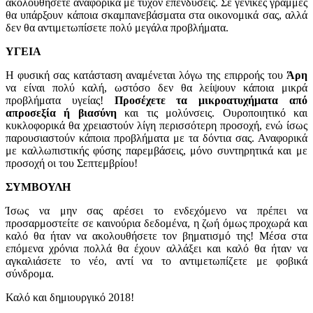
ακολουθήσετε αναφορικά με τυχόν επενδύσεις. Σε γενικές γραμμές
θα υπάρξουν κάποια σκαμπανεβάσματα στα οικονομικά σας, αλλά
δεν θα αντιμετωπίσετε πολύ μεγάλα προβλήματα.
ΥΓΕΙΑ
Η φυσική σας κατάσταση αναμένεται λόγω της επιρροής του
Άρη
να είναι πολύ καλή, ωστόσο δεν θα λείψουν κάποια μικρά
προβλήματα υγείας!
Προσέχετε τα μικροατυχήματα από
απροσεξία ή βιασύνη
και τις μολύνσεις. Ουροποιητικό και
κυκλοφορικά θα χρειαστούν λίγη περισσότερη προσοχή, ενώ ίσως
παρουσιαστούν κάποια προβλήματα με τα δόντια σας. Αναφορικά
με καλλωπιστικής φύσης παρεμβάσεις, μόνο συντηρητικά και με
προσοχή οι του Σεπτεμβρίου!
ΣΥΜΒΟΥΛΗ
Ίσως να μην σας αρέσει το ενδεχόμενο να πρέπει να
προσαρμοστείτε σε καινούρια δεδομένα, η ζωή όμως προχωρά και
καλό θα ήταν να ακολουθήσετε τον βηματισμό της! Μέσα στα
επόμενα χρόνια πολλά θα έχουν αλλάξει και καλό θα ήταν να
αγκαλιάσετε το νέο, αντί να το αντιμετωπίζετε με φοβικά
σύνδρομα.
Καλό και δημιουργικό 2018!