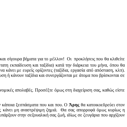
 και σίγουρα βήματα για το μέλλον! Οι προκλήσεις που θα κλιθείτε
ατη εκπαίδευση και ταξίδια) κατά την διάρκεια του μήνα, όπου θα
να κάνει με ευρείς ορίζοντες (ταξίδια, εργασία από απόσταση, κλπ).
ση ή κάνουν ταξίδια και συνεργάζονται με άτομα που βρίσκονται σε
ονομικές απολαβές. Προσέξτε όμως στη διαχείριση σας, καθώς είστε
υν κάποια ξεσπάσματα που και που. Ο
Άρης
θα κατοικοεδρεύει στον
σας κάνει μη αναστρέψιμη ζημιά. Θα σας απορροφά όμως κυρίως η
πάρξουν στην σεξουαλική σας ζωή, ιδίως σε ζευγάρια που αρχίζουν