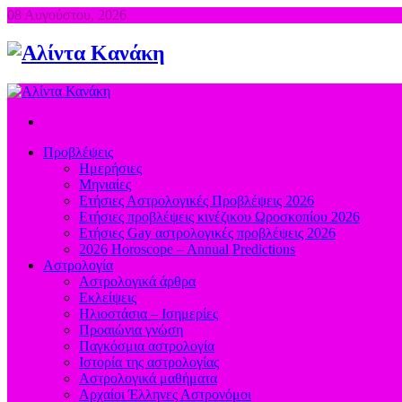
08 Αυγούστου, 2026
Προβλέψεις
Ημερήσιες
Μηνιαίες
Ετήσιες Αστρολογικές Προβλέψεις 2026
Ετήσιες προβλέψεις κινέζικου Ωροσκοπίου 2026
Ετήσιες Gay αστρολογικές προβλέψεις 2026
2026 Horoscope – Annual Predictions
Αστρολογία
Αστρολογικά άρθρα
Εκλείψεις
Ηλιοστάσια – Ισημερίες
Προαιώνια γνώση
Παγκόσμια αστρολογία
Ιστορία της αστρολογίας
Aστρολογικά μαθήματα
Aρχαίοι Έλληνες Αστρονόμοι