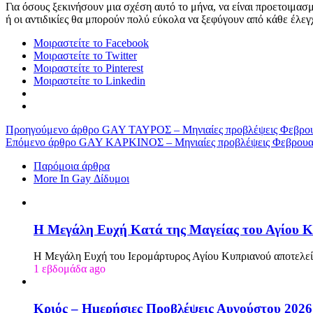
Για όσους ξεκινήσουν μια σχέση αυτό το μήνα, να είναι προετοιμασ
ή οι αντιδικίες θα μπορούν πολύ εύκολα να ξεφύγουν από κάθε έλεγ
Μοιραστείτε το Facebook
Μοιραστείτε το Twitter
Μοιραστείτε το Pinterest
Μοιραστείτε το Linkedin
Προηγούμενο άρθρο
GAY ΤΑΥΡΟΣ – Μηνιαίες προβλέψεις Φεβρου
Επόμενο άρθρο
GAY ΚΑΡΚΙΝΟΣ – Μηνιαίες προβλέψεις Φεβρουα
Παρόμοια άρθρα
More In Gay Δίδυμοι
Η Μεγάλη Ευχή Κατά της Μαγείας του Αγίου Κ
Η Μεγάλη Ευχή του Ιερομάρτυρος Αγίου Κυπριανού αποτελεί
1 εβδομάδα ago
Κριός – Ημερήσιες Προβλέψεις Αυγούστου 2026