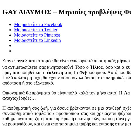
GAY ΔΙΔΥΜΟΣ – Μηνιαίες προβλέψεις Φε
Μοιραστείτε το Facebook
Μοιραστείτε το Twitter
Μοιραστείτε το Pinterest
Μοιραστείτε το Linkedin
Στον επαγγελματικό τομέα θα είναι ένας αρκετά απαιτητικός μήνας
να αντιμετωπίσετε σας κινητοποιούν! Τόσο ο
Ήλιος
, όσο και ο κ
πραγματοποιηθεί και η
έκλειψη
στις 15 Φεβρουαρίου. Αυτό που θα σ
Πολύ καλύτερη τύχη θα έχουν όσοι ασχολούνται με ακαδημαϊκές σπο
απόσταση ή στο εξωτερικό.
Οικονομικά θα πράγματα θα είναι πολύ καλά τον μήνα αυτό! Η
Αφ
ανοιχτοχέρηδες…
Η αισθηματική σας ζωή, για όσους βρίσκονται σε μια σταθερή σχέσ
συναισθηματικό τομέα του ωροσκοπίου σας και χρειάζεται ψύχρα
καθημερινότητα, ζητήματα καριέρας ή οικονομικών, όπου η συνεργ
να ρουτινιάζουν, και είναι από τα σημεία τριβής και έντασης στην μ