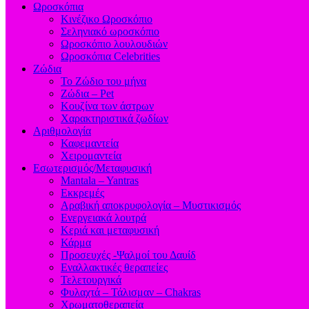
Ωροσκόπια
Κινέζικο Ωροσκόπιο
Σεληνιακό ωροσκόπιο
Ωροσκόπιο λουλουδιών
Ωροσκόπια Celebrities
Ζώδια
Το Ζώδιο του μήνα
Ζώδια – Pet
Κουζίνα των άστρων
Χαρακτηριστικά ζωδίων
Αριθμολογία
Καφεμαντεία
Χειρομαντεία
Εσωτερισμός/Μεταφυσική
Mantala – Yantras
Εκκρεμές
Αραβική αποκρυφολογία – Μυστικισμός
Ενεργειακά λουτρά
Κεριά και μεταφυσική
Κάρμα
Προσευχές -Ψαλμοί του Δαυίδ
Εναλλακτικές θεραπείες
Τελετουργικά
Φυλαχτά – Τάλισμαν – Chakras
Χρωματοθεραπεία