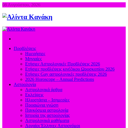
08 Αυγούστου, 2026
Προβλέψεις
Ημερήσιες
Μηνιαίες
Ετήσιες Αστρολογικές Προβλέψεις 2026
Ετήσιες προβλέψεις κινέζικου Ωροσκοπίου 2026
Ετήσιες Gay αστρολογικές προβλέψεις 2026
2026 Horoscope – Annual Predictions
Αστρολογία
Αστρολογικά άρθρα
Εκλείψεις
Ηλιοστάσια – Ισημερίες
Προαιώνια γνώση
Παγκόσμια αστρολογία
Ιστορία της αστρολογίας
Aστρολογικά μαθήματα
Aρχαίοι Έλληνες Αστρονόμοι