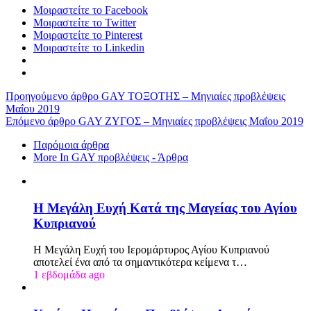
Μοιραστείτε το Facebook
Μοιραστείτε το Twitter
Μοιραστείτε το Pinterest
Μοιραστείτε το Linkedin
Προηγούμενο άρθρο
GAY ΤΟΞΟΤΗΣ – Μηνιαίες προβλέψεις
Μαΐου 2019
Επόμενο άρθρο
GAY ΖΥΓΟΣ – Μηνιαίες προβλέψεις Μαΐου 2019
Παρόμοια άρθρα
More In GAY προβλέψεις - Άρθρα
Η Μεγάλη Ευχή Κατά της Μαγείας του Αγίου
Κυπριανού
Η Μεγάλη Ευχή του Ιερομάρτυρος Αγίου Κυπριανού
αποτελεί ένα από τα σημαντικότερα κείμενα τ…
1 εβδομάδα ago