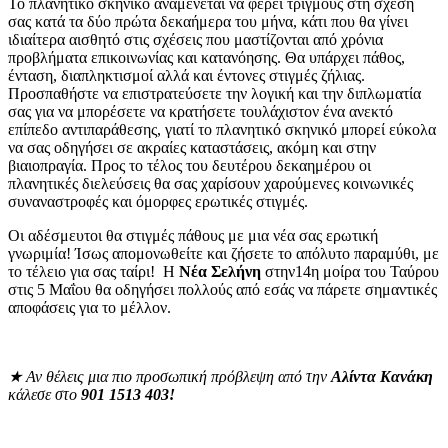
Το πλανητικό σκηνικό αναμένεται να φέρει τριγμούς στη σχέση
σας κατά τα δύο πρώτα δεκαήμερα του μήνα, κάτι που θα γίνει
ιδιαίτερα αισθητό στις σχέσεις που μαστίζονται από χρόνια
προβλήματα επικοινωνίας και κατανόησης. Θα υπάρχει πάθος,
ένταση, διαπληκτισμοί αλλά και έντονες στιγμές ζήλιας.
Προσπαθήστε να επιστρατεύσετε την λογική και την διπλωματία
σας για να μπορέσετε να κρατήσετε τουλάχιστον ένα ανεκτό
επίπεδο αντιπαράθεσης, γιατί το πλανητικό σκηνικό μπορεί εύκολα
να σας οδηγήσει σε ακραίες καταστάσεις, ακόμη και στην
βιαιοπραγία. Προς το τέλος του δευτέρου δεκαημέρου οι
πλανητικές διελεύσεις θα σας χαρίσουν χαρούμενες κοινωνικές
συναναστροφές και όμορφες ερωτικές στιγμές.
Οι αδέσμευτοι θα στιγμές πάθους με μια νέα σας ερωτική
γνωριμία! Ίσως απομονωθείτε και ζήσετε το απόλυτο παραμύθι, με
το τέλειο για σας ταίρι! Η
Νέα Σελήνη
στην14η μοίρα του Ταύρου
στις 5 Μαΐου θα οδηγήσει πολλούς από εσάς να πάρετε σημαντικές
αποφάσεις για το μέλλον.
★
Αν θέλεις μια πιο προσωπική πρόβλεψη από την
Αλίντα Κανάκη
κάλεσε στο
901 1513 403!