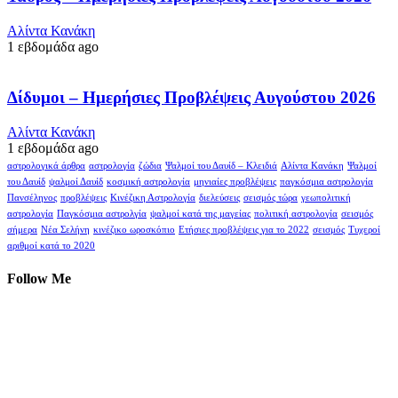
Αλίντα Κανάκη
1 εβδομάδα ago
Δίδυμοι – Ημερήσιες Προβλέψεις Αυγούστου 2026
Αλίντα Κανάκη
1 εβδομάδα ago
αστρολογικά άρθρα
αστρολογία
ζώδια
Ψαλμοί του Δαυίδ – Κλειδιά
Αλίντα Κανάκη
Ψαλμοί
του Δαυίδ
ψαλμοί Δαυίδ
κοσμική αστρολογία
μηνιαίες προβλέψεις
παγκόσμια αστρολογία
Πανσέληνος
προβλέψεις
Κινέζικη Αστρολογία
διελεύσεις
σεισμός τώρα
γεωπολιτική
αστρολογία
Παγκόσμια αστρολγία
ψαλμοί κατά της μαγείας
πολιτική αστρολογία
σεισμός
σήμερα
Νέα Σελήνη
κινέζικο ωροσκόπιο
Ετήσιες προβλέψεις για το 2022
σεισμός
Τυχεροί
αριθμοί κατά το 2020
Follow Me