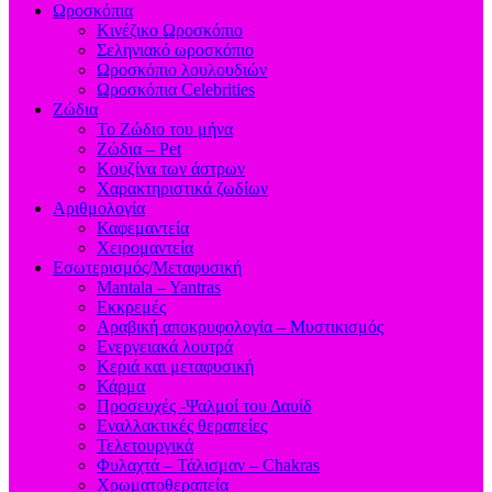
Ωροσκόπια
Κινέζικο Ωροσκόπιο
Σεληνιακό ωροσκόπιο
Ωροσκόπιο λουλουδιών
Ωροσκόπια Celebrities
Ζώδια
Το Ζώδιο του μήνα
Ζώδια – Pet
Κουζίνα των άστρων
Χαρακτηριστικά ζωδίων
Αριθμολογία
Καφεμαντεία
Χειρομαντεία
Εσωτερισμός/Μεταφυσική
Mantala – Yantras
Εκκρεμές
Αραβική αποκρυφολογία – Μυστικισμός
Ενεργειακά λουτρά
Κεριά και μεταφυσική
Κάρμα
Προσευχές -Ψαλμοί του Δαυίδ
Εναλλακτικές θεραπείες
Τελετουργικά
Φυλαχτά – Τάλισμαν – Chakras
Χρωματοθεραπεία