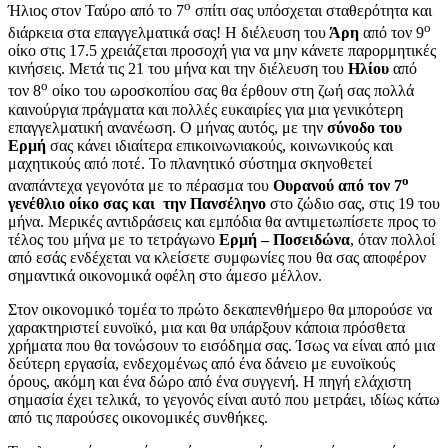
ο
Ήλιος στον Ταύρο από το 7
σπίτι σας υπόσχεται σταθερότητα και
ο
διάρκεια στα επαγγελματικά σας! Η διέλευση του
Άρη
από τον 9
οίκο στις 17.5 χρειάζεται προσοχή για να μην κάνετε παρορμητικές
κινήσεις. Μετά τις 21 του μήνα και την διέλευση του
Ηλίου
από
ο
τον 8
οίκο του ωροσκοπίου σας θα έρθουν στη ζωή σας πολλά
καινούργια πράγματα και πολλές ευκαιρίες για μια γενικότερη
επαγγελματική ανανέωση. Ο μήνας αυτός, με την
σύνοδο του
Ερμή
σας κάνει ιδιαίτερα επικοινωνιακούς, κοινωνικούς και
μαχητικούς από ποτέ. Το πλανητικό σύστημα σκηνοθετεί
ο
αναπάντεχα γεγονότα με το πέρασμα του
Ουρανού από τον 7
γενέθλιο οίκο σας και την Πανσέληνο
στο ζώδιο σας, στις 19 του
μήνα. Μερικές αντιδράσεις και εμπόδια θα αντιμετωπίσετε προς το
τέλος του μήνα με το τετράγωνο
Ερμή – Ποσειδώνα
, όταν πολλοί
από εσάς ενδέχεται να κλείσετε συμφωνίες που θα σας αποφέρον
σημαντικά οικονομικά οφέλη στο άμεσο μέλλον.
Στον οικονομικό τομέα το πρώτο δεκαπενθήμερο θα μπορούσε να
χαρακτηριστεί ευνοϊκό, μια και θα υπάρξουν κάποια πρόσθετα
χρήματα που θα τονώσουν το εισόδημα σας. Ίσως να είναι από μια
δεύτερη εργασία, ενδεχομένως από ένα δάνειο με ευνοϊκούς
όρους, ακόμη και ένα δώρο από ένα συγγενή. Η πηγή ελάχιστη
σημασία έχει τελικά, το γεγονός είναι αυτό που μετράει, ιδίως κάτω
από τις παρούσες οικονομικές συνθήκες.