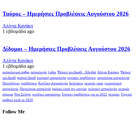
Ταύρος – Ημερήσιες Προβλέψεις Αυγούστου 2026
Αλίντα Κανάκη
1 εβδομάδα ago
Δίδυμοι – Ημερήσιες Προβλέψεις Αυγούστου 2026
Αλίντα Κανάκη
1 εβδομάδα ago
αστρολογικά άρθρα
αστρολογία
ζώδια
Ψαλμοί του Δαυίδ – Κλειδιά
Αλίντα Κανάκη
Ψαλμοί
του Δαυίδ
ψαλμοί Δαυίδ
κοσμική αστρολογία
μηνιαίες προβλέψεις
παγκόσμια αστρολογία
Πανσέληνος
προβλέψεις
Κινέζικη Αστρολογία
διελεύσεις
σεισμός τώρα
γεωπολιτική
αστρολογία
Παγκόσμια αστρολγία
ψαλμοί κατά της μαγείας
πολιτική αστρολογία
σεισμός
σήμερα
Νέα Σελήνη
κινέζικο ωροσκόπιο
Ετήσιες προβλέψεις για το 2022
σεισμός
Τυχεροί
αριθμοί κατά το 2020
Follow Me