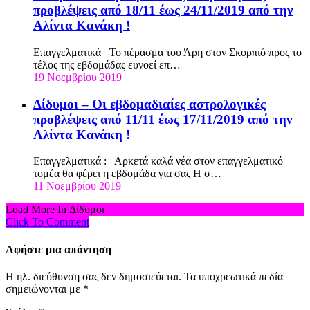
προβλέψεις από 18/11 έως 24/11/2019 από την
Αλίντα Κανάκη !
Επαγγελματικά Το πέρασμα του Άρη στον Σκορπιό προς το
τέλος της εβδομάδας ευνοεί επ…
19 Νοεμβρίου 2019
Δίδυμοι – Οι εβδομαδιαίες αστρολογικές
προβλέψεις από 11/11 έως 17/11/2019 από την
Αλίντα Κανάκη !
Επαγγελματικά : Αρκετά καλά νέα στον επαγγελματικό
τομέα θα φέρει η εβδομάδα για σας Η σ…
11 Νοεμβρίου 2019
Load More In Δίδυμοι
Click To Comment
Αφήστε μια απάντηση
Η ηλ. διεύθυνση σας δεν δημοσιεύεται.
Τα υποχρεωτικά πεδία
σημειώνονται με
*