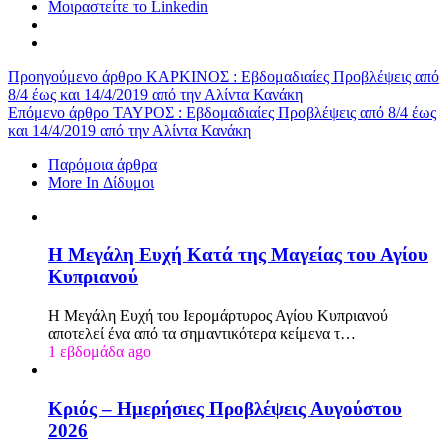
Μοιραστείτε το Linkedin
Προηγούμενο άρθρο
ΚΑΡΚΙΝΟΣ : Eβδομαδιαίες Προβλέψεις από
8/4 έως και 14/4/2019 από την Αλίντα Κανάκη
Επόμενο άρθρο
ΤΑΥΡΟΣ : Eβδομαδιαίες Προβλέψεις από 8/4 έως
και 14/4/2019 από την Αλίντα Κανάκη
Παρόμοια άρθρα
More In Δίδυμοι
Η Μεγάλη Ευχή Κατά της Μαγείας του Αγίου
Κυπριανού
Η Μεγάλη Ευχή του Ιερομάρτυρος Αγίου Κυπριανού
αποτελεί ένα από τα σημαντικότερα κείμενα τ…
1 εβδομάδα ago
Κριός – Ημερήσιες Προβλέψεις Αυγούστου
2026