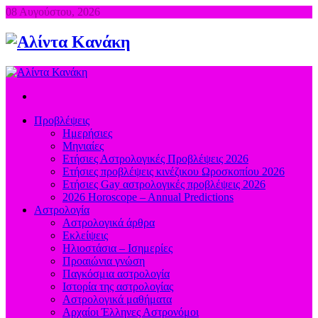
08 Αυγούστου, 2026
Προβλέψεις
Ημερήσιες
Μηνιαίες
Ετήσιες Αστρολογικές Προβλέψεις 2026
Ετήσιες προβλέψεις κινέζικου Ωροσκοπίου 2026
Ετήσιες Gay αστρολογικές προβλέψεις 2026
2026 Horoscope – Annual Predictions
Αστρολογία
Αστρολογικά άρθρα
Εκλείψεις
Ηλιοστάσια – Ισημερίες
Προαιώνια γνώση
Παγκόσμια αστρολογία
Ιστορία της αστρολογίας
Aστρολογικά μαθήματα
Aρχαίοι Έλληνες Αστρονόμοι