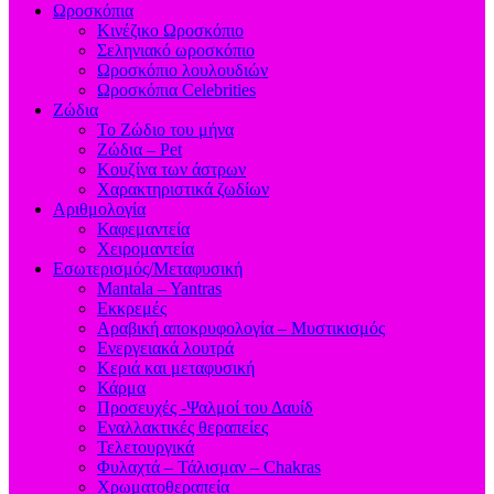
Ωροσκόπια
Κινέζικο Ωροσκόπιο
Σεληνιακό ωροσκόπιο
Ωροσκόπιο λουλουδιών
Ωροσκόπια Celebrities
Ζώδια
Το Ζώδιο του μήνα
Ζώδια – Pet
Κουζίνα των άστρων
Χαρακτηριστικά ζωδίων
Αριθμολογία
Καφεμαντεία
Χειρομαντεία
Εσωτερισμός/Μεταφυσική
Mantala – Yantras
Εκκρεμές
Αραβική αποκρυφολογία – Μυστικισμός
Ενεργειακά λουτρά
Κεριά και μεταφυσική
Κάρμα
Προσευχές -Ψαλμοί του Δαυίδ
Εναλλακτικές θεραπείες
Τελετουργικά
Φυλαχτά – Τάλισμαν – Chakras
Χρωματοθεραπεία