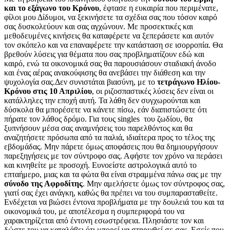
και το εξάγωνο του Κρόνου
, έφτασε η ευκαιρία που περιμένατε,
φίλοι μου Δίδυμοι, να ξεκινήσετε τα σχέδια σας που τόσον καιρό
σας δυσκολεύουν και σας αγχώνουν. Με προσεκτικές και
μεθοδευμένες κινήσεις θα καταφέρετε να ξεπεράσετε και αυτόν
τον σκόπελο και να επαναφέρετε την κατάσταση σε ισορροπία. Θα
βρεθούν λύσεις για θέματα που σας προβληματίζουν εδώ και
καιρό, ενώ τα οικονομικά σας θα παρουσιάσουν σταδιακή άνοδο
και ένας αέρας ανακούφισης θα ανεβάσει την διάθεση και την
ψυχολογία σας.Δεν συνιστάται βιασύνη, με το
τετράγωνο Ηλίου-
Κρόνου στις 10 Απριλίου
, οι ριζοσπαστικές λύσεις δεν είναι οι
κατάλληλες την εποχή αυτή. Τα λάθη δεν συγχωρούνται και
δύσκολα θα μπορέσετε να κάνετε πίσω, εάν διαπιστώσετε ότι
πήρατε τον λάθος δρόμο. Για τους singles του ζωδίου, θα
ξυπνήσουν μέσα σας αναμνήσεις του παρελθόντος και θα
αναζητήσετε πρόσωπα από τα παλιά, ιδιαίτερα προς το τέλος της
εβδομάδας. Μην πάρετε όμως αποφάσεις που θα δημιουργήσουν
παρεξηγήσεις με τον σύντροφο σας. Αφήστε τον χρόνο να περάσει
και κινηθείτε με προσοχή. Ευνοείστε αστρολογικά αυτό το
επταήμερο, μιας και τα φώτα θα είναι στραμμένα πάνω σας με την
σύνοδο της Αφροδίτης
. Μην αμελήσετε όμως τον σύντροφος σας,
γιατί σας έχει ανάγκη, καθώς θα πρέπει να του συμπαρασταθείτε.
Ενδέχεται να βιώσει έντονα προβλήματα με την δουλειά του και τα
οικονομικά του, με αποτέλεσμα η συμπεριφορά του να
χαρακτηρίζεται από έντονη εσωστρέφεια. Πλησιάστε τον και
δώστε του να καταλάβει ότι μπορεί να στηριχθεί σε σας. Εσείς που