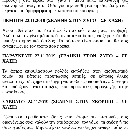
Προσοχή στα έξοδά σας, γιατί η μέρα είναι επικίνδυνη για
οικονομικά ανοίγματα. Όσο για την αισθηματική σας ζωή, εκεί
περνάτε μια όμορφη φάση με κατανόηση και αγάπη.
ΠΕΜΠΤΗ 22.11.2019 (ΣΕΛΗΝΗ ΣΤΟΝ ΖΥΓΟ – ΣΕ ΧΑΣΗ)
Αφοσιωθείτε σε μια ιδέα ή σε ένα σκοπό με όλη σας την ψυχή.
Ακόμα και αν γίνει μέσα από την αυτοθυσία σας, να ξέρετε ότι θα
υπάρξει σημαντικό όφελος. Το σύμπαν είναι σοφό και θα σας
ανταμείψει με τον τρόπο που πρέπει.
ΠΑΡΑΣΚΕΥΗ 23.11.2019 (ΣΕΛΗΝΗ ΣΤΟΝ ΖΥΓΟ – ΣΕ
ΧΑΣΗ)
Τα άστρα επιφυλάσσουν πολλές εκπλήξεις στον αισθηματικό
τομέα, σε κάποιες περιπτώσεις θετικές, σε κάποιες άλλες
ανέλπιστες. Ίσως ήρθε η στιγμή για σοβαρές αποφάσεις… Σύντομα
θα υπάρξουν ανακατατάξεις και προοπτικές προαγωγής στην
εργασία σας.
ΣΑΒΒΑΤΟ 24.11.2019 (ΣΕΛΗΝΗ ΣΤΟΝ ΣΚΟΡΠΙΟ – ΣΕ
ΧΑΣΗ)
Εξωτερικά ερεθίσματα (ίσως από άτομα της πατρικής σας
οικογένειας σας) χαλούν την ατμόσφαιρα, τον γάμο, τη σχέση ή τις
συνεργασίες σας. Μην αφήνετε κανέναν να σας χειραγωγεί, ούτε να