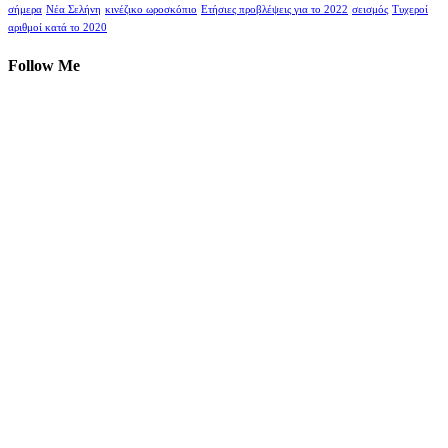
σήμερα
Νέα Σελήνη
κινέζικο ωροσκόπιο
Ετήσιες προβλέψεις για το 2022
σεισμός
Τυχεροί
αριθμοί κατά το 2020
Follow Me