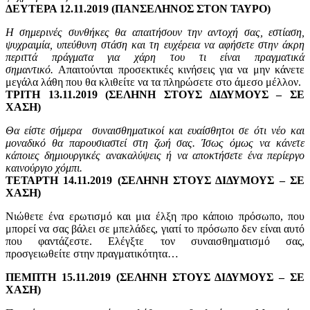
ΔΕΥΤΕΡΑ 12.11.2019 (ΠΑΝΣΕΛΗΝΟΣ ΣΤΟΝ ΤΑΥΡΟ)
Η σημερινές συνθήκες θα απαιτήσουν την αντοχή σας, εστίαση,
ψυχραιμία, υπεύθυνη στάση και τη ευχέρεια να αφήσετε στην άκρη
περιττά πράγματα για χάρη του τι είναι πραγματικά
σημαντικό.
Απαιτούνται προσεκτικές κινήσεις για να μην κάνετε
μεγάλα λάθη που θα κλιθείτε να τα πληρώσετε στο άμεσο μέλλον.
ΤΡΙΤΗ 13.11.2019 (ΣΕΛΗΝΗ ΣΤΟΥΣ ΔΙΔΥΜΟΥΣ – ΣΕ
ΧΑΣΗ)
Θα είστε σήμερα συναισθηματικοί και ευαίσθητοι σε ότι νέο και
μοναδικό θα παρουσιαστεί στη ζωή σας. Ίσως όμως να κάνετε
κάποιες δημιουργικές ανακαλύψεις ή να αποκτήσετε ένα περίεργο
καινούργιο χόμπι.
ΤΕΤΑΡΤΗ 14.11.2019 (ΣΕΛΗΝΗ ΣΤΟΥΣ ΔΙΔΥΜΟΥΣ – ΣΕ
ΧΑΣΗ)
Νιώθετε ένα ερωτισμό και μια έλξη προ κάποιο πρόσωπο, που
μπορεί να σας βάλει σε μπελάδες, γιατί το πρόσωπο δεν είναι αυτό
που φαντάζεστε. Ελέγξτε τον συναισθηματισμό σας,
προσγειωθείτε στην πραγματικότητα…
ΠΕΜΠΤΗ 15.11.2019 (ΣΕΛΗΝΗ ΣΤΟΥΣ ΔΙΔΥΜΟΥΣ – ΣΕ
ΧΑΣΗ)