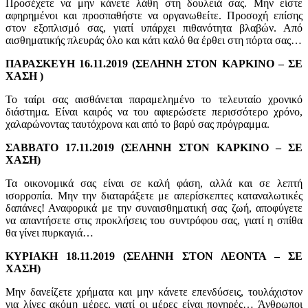
Προσέχετε να μην κάνετε λάθη στη δουλειά σας. Μην είστε
αφηρημένοι και προσπαθήστε να οργανωθείτε. Προσοχή επίσης
στον εξοπλισμό σας, γιατί υπάρχει πιθανότητα βλαβών. Από
αισθηματικής πλευράς όλο και κάτι καλό θα έρθει στη πόρτα σας…
ΠΑΡΑΣΚΕΥΗ 16.11.2019 (ΣΕΛΗΝΗ ΣΤΟΝ ΚΑΡΚΙΝΟ – ΣΕ
ΧΑΣΗ )
Το ταίρι σας αισθάνεται παραμελημένο το τελευταίο χρονικό
διάστημα. Είναι καιρός να του αφιερώσετε περισσότερο χρόνο,
χαλαρώνοντας ταυτόχρονα και από το βαρύ σας πρόγραμμα.
ΣΑΒΒΑΤΟ 17.11.2019 (ΣΕΛΗΝΗ ΣΤΟΝ ΚΑΡΚΙΝΟ – ΣΕ
ΧΑΣΗ)
Τα οικονομικά σας είναι σε καλή φάση, αλλά και σε λεπτή
ισορροπία. Μην την διαταράξετε με απερίσκεπτες καταναλωτικές
δαπάνες! Αναφορικά με την συναισθηματική σας ζωή, αποφύγετε
να απαντήσετε στις προκλήσεις του συντρόφου σας, γιατί η σπίθα
θα γίνει πυρκαγιά…
ΚΥΡΙΑΚΗ 18.11.2019 (ΣΕΛΗΝΗ ΣΤΟΝ ΛΕΟΝΤΑ – ΣΕ
ΧΑΣΗ)
Μην δανείζετε χρήματα και μην κάνετε επενδύσεις, τουλάχιστον
για λίγες ακόμη μέρες, γιατί οι μέρες είναι πονηρές… Άνθρωποι