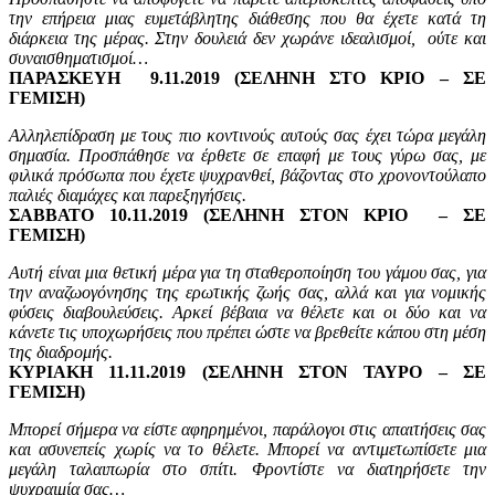
την επήρεια μιας ευμετάβλητης διάθεσης που θα έχετε κατά τη
διάρκεια της μέρας. Στην δουλειά δεν χωράνε ιδεαλισμοί, ούτε και
συναισθηματισμοί…
ΠΑΡΑΣΚΕΥΗ 9.11.2019 (ΣΕΛΗΝΗ ΣΤΟ ΚΡΙΟ – ΣΕ
ΓΕΜΙΣΗ)
Αλληλεπίδραση με τους πιο κοντινούς αυτούς σας έχει τώρα μεγάλη
σημασία. Προσπάθησε να έρθετε σε επαφή με τους γύρω σας, με
φιλικά πρόσωπα που έχετε ψυχρανθεί, βάζοντας στο χρονοντούλαπο
παλιές διαμάχες και παρεξηγήσεις.
ΣΑΒΒΑΤΟ 10.11.2019 (ΣΕΛΗΝΗ ΣΤΟΝ ΚΡΙΟ – ΣΕ
ΓΕΜΙΣΗ)
Αυτή είναι μια θετική μέρα για τη σταθεροποίηση του γάμου σας, για
την αναζωογόνησης της ερωτικής ζωής σας, αλλά και για νομικής
φύσεις διαβουλεύσεις. Αρκεί βέβαια να θέλετε και οι δύο και να
κάνετε τις υποχωρήσεις που πρέπει ώστε να βρεθείτε κάπου στη μέση
της διαδρομής.
ΚΥΡΙΑΚΗ 11.11.2019 (ΣΕΛΗΝΗ ΣΤΟΝ ΤΑΥΡΟ – ΣΕ
ΓΕΜΙΣΗ)
Μπορεί σήμερα να είστε αφηρημένοι, παράλογοι στις απαιτήσεις σας
και ασυνεπείς χωρίς να το θέλετε. Μπορεί να αντιμετωπίσετε μια
μεγάλη ταλαιπωρία στο σπίτι. Φροντίστε να διατηρήσετε την
ψυχραιμία σας…