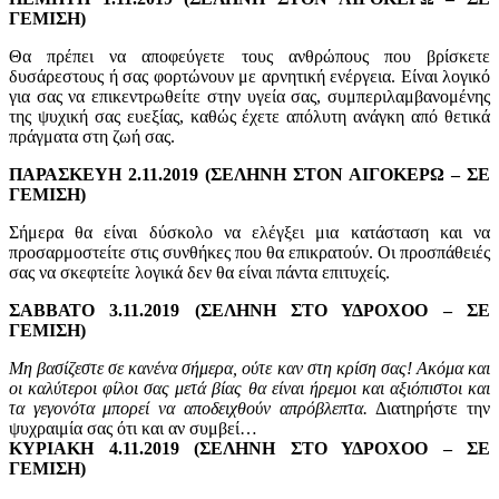
ΓΕΜΙΣΗ)
Θα πρέπει να αποφεύγετε τους ανθρώπους που βρίσκετε
δυσάρεστους ή σας φορτώνουν με αρνητική ενέργεια. Είναι λογικό
για σας να επικεντρωθείτε στην υγεία σας, συμπεριλαμβανομένης
της ψυχική σας ευεξίας, καθώς έχετε απόλυτη ανάγκη από θετικά
πράγματα στη ζωή σας.
ΠΑΡΑΣΚΕΥΗ 2.11.2019 (ΣΕΛΗΝΗ ΣΤΟΝ ΑΙΓΟΚΕΡΩ – ΣΕ
ΓΕΜΙΣΗ)
Σήμερα θα είναι δύσκολο να ελέγξει μια κατάσταση και να
προσαρμοστείτε στις συνθήκες που θα επικρατούν. Οι προσπάθειές
σας να σκεφτείτε λογικά δεν θα είναι πάντα επιτυχείς.
ΣΑΒΒΑΤΟ 3.11.2019 (ΣΕΛΗΝΗ ΣΤΟ ΥΔΡΟΧΟΟ – ΣΕ
ΓΕΜΙΣΗ)
Μη βασίζεστε σε κανένα σήμερα, ούτε καν στη κρίση σας! Ακόμα και
οι καλύτεροι φίλοι σας μετά βίας θα είναι ήρεμοι και αξιόπιστοι και
τα γεγονότα μπορεί να αποδειχθούν απρόβλεπτα.
Διατηρήστε την
ψυχραιμία σας ότι και αν συμβεί…
ΚΥΡΙΑΚΗ 4.11.2019 (ΣΕΛΗΝΗ ΣΤΟ ΥΔΡΟΧΟΟ – ΣΕ
ΓΕΜΙΣΗ)