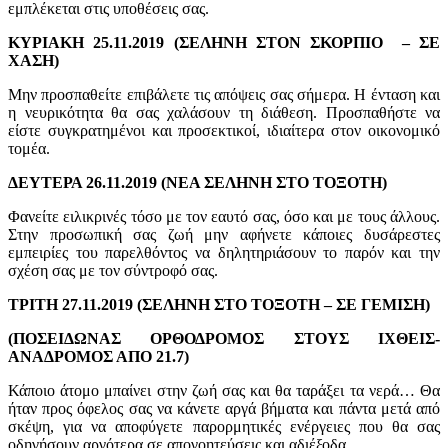
εμπλέκεται στις υποθέσεις σας.
ΚΥΡΙΑΚΗ 25.11.2019 (ΣΕΛΗΝΗ ΣΤΟΝ ΣΚΟΡΠΙΟ – ΣΕ
ΧΑΣΗ)
Μην προσπαθείτε επιβάλετε τις απόψεις σας σήμερα. Η ένταση και
η νευρικότητα θα σας χαλάσουν τη διάθεση. Προσπαθήστε να
είστε συγκρατημένοι και προσεκτικοί, ιδιαίτερα στον οικονομικό
τομέα.
ΔΕΥΤΕΡΑ 26.11.2019 (ΝΕΑ ΣΕΛΗΝΗ ΣΤΟ ΤΟΞΟΤΗ)
Φανείτε ειλικρινές τόσο με τον εαυτό σας, όσο και με τους άλλους.
Στην προσωπική σας ζωή μην αφήνετε κάποιες δυσάρεστες
εμπειρίες του παρελθόντος να δηλητηριάσουν το παρόν και την
σχέση σας με τον σύντροφό σας.
ΤΡΙΤΗ 27.11.2019 (ΣΕΛΗΝΗ ΣΤΟ ΤΟΞΟΤΗ – ΣΕ ΓΕΜΙΣΗ)
(ΠΟΣΕΙΔΩΝΑΣ ΟΡΘΟΔΡΟΜΟΣ ΣΤΟΥΣ ΙΧΘΕΙΣ-
ΑΝΑΔΡΟΜΟΣ ΑΠΟ 21.7)
Κάποιο άτομο μπαίνει στην ζωή σας και θα ταράξει τα νερά… Θα
ήταν προς όφελος σας να κάνετε αργά βήματα και πάντα μετά από
σκέψη, για να αποφύγετε παρορμητικές ενέργειες που θα σας
οδηγήσουν αργότερα σε απογοητεύσεις και αδιέξοδα.