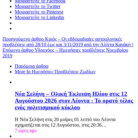
Μοιραστείτε το Facebook
Μοιραστείτε το Twitter
Μοιραστείτε το Pinterest
Μοιραστείτε το Linkedin
Προηγούμενο άρθρο
Κριός – Οι εβδομαδιαίες αστρολογικές
προβλέψεις από 28/10 έως και 3/11/2019 από την Αλίντα Κανάκη !
Επόμενο άρθρο
Υδροχόος – Ημερήσιες προβλέψεις Νοεμβρίου
2019
Παρόμοια άρθρα
More In Ημερήσιες Προβλέψεις Ζωδίων
Νέα Σελήνη – Ολική Έκλειψη Ηλίου στις 12
Αυγούστου 2026 στον Λέοντα : Το ορατό τέλος
ενός πολιτισμικού κύκλου
Η Νέα Σελήνη στις 20 μοίρες 01 λεπτό του Λέοντα
σχηματίζεται στις 12 Αυγούστου, στις 20:36…
7 ώρες ago