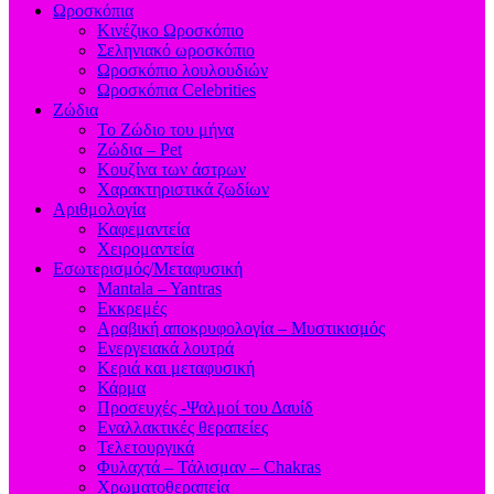
Ωροσκόπια
Κινέζικο Ωροσκόπιο
Σεληνιακό ωροσκόπιο
Ωροσκόπιο λουλουδιών
Ωροσκόπια Celebrities
Ζώδια
Το Ζώδιο του μήνα
Ζώδια – Pet
Κουζίνα των άστρων
Χαρακτηριστικά ζωδίων
Αριθμολογία
Καφεμαντεία
Χειρομαντεία
Εσωτερισμός/Μεταφυσική
Mantala – Yantras
Εκκρεμές
Αραβική αποκρυφολογία – Μυστικισμός
Ενεργειακά λουτρά
Κεριά και μεταφυσική
Κάρμα
Προσευχές -Ψαλμοί του Δαυίδ
Εναλλακτικές θεραπείες
Τελετουργικά
Φυλαχτά – Τάλισμαν – Chakras
Χρωματοθεραπεία