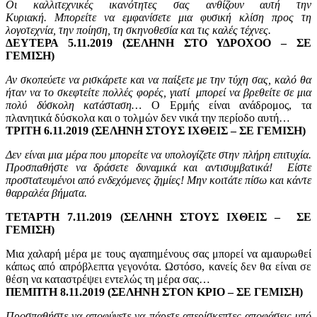
Οι καλλιτεχνικές ικανότητες σας ανθίζουν αυτή την
Κυριακή. Μπορείτε να εμφανίσετε μια φυσική κλίση προς τη
λογοτεχνία, την ποίηση, τη σκηνοθεσία και τις καλές τέχνες.
ΔΕΥΤΕΡΑ 5.11.2019 (ΣΕΛΗΝΗ ΣΤΟ ΥΔΡΟΧΟΟ – ΣΕ
ΓΕΜΙΣΗ)
Αν σκοπεύετε να ρισκάρετε και να παίξετε με την τύχη σας, καλό θα
ήταν να το σκεφτείτε πολλές φορές, γιατί μπορεί να βρεθείτε σε μια
πολύ δύσκολη κατάσταση…
Ο Ερμής είναι ανάδρομος, τα
πλανητικά δύσκολα και ο τολμών δεν νικά την περίοδο αυτή…
ΤΡΙΤΗ 6.11.2019 (ΣΕΛΗΝΗ ΣΤΟΥΣ ΙΧΘΕΙΣ – ΣΕ ΓΕΜΙΣΗ)
Δεν είναι μια μέρα που μπορείτε να υπολογίζετε στην πλήρη επιτυχία.
Προσπαθήστε να δράσετε δυναμικά και αντισυμβατικά! Είστε
προστατευμένοι από ενδεχόμενες ζημίες! Μην κοιτάτε πίσω και κάντε
θαρραλέα βήματα.
ΤΕΤΑΡΤΗ 7.11.2019 (ΣΕΛΗΝΗ ΣΤΟΥΣ ΙΧΘΕΙΣ – ΣΕ
ΓΕΜΙΣΗ)
Μια χαλαρή μέρα με τους αγαπημένους σας μπορεί να αμαυρωθεί
κάπως από απρόβλεπτα γεγονότα. Ωστόσο, κανείς δεν θα είναι σε
θέση να καταστρέψει εντελώς τη μέρα σας…
ΠΕΜΠΤΗ 8.11.2019 (ΣΕΛΗΝΗ ΣΤΟΝ ΚΡΙΟ – ΣΕ ΓΕΜΙΣΗ)
Προσπαθήστε να αποφύγετε να πάρετε απερίσκεπτες αποφάσεις υπό