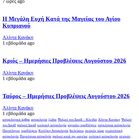
7 ώρες ago
Η Μεγάλη Ευχή Κατά της Μαγείας του Αγίου
Κυπριανού
Αλίντα Κανάκη
1 εβδομάδα ago
Κριός – Ημερήσιες Προβλέψεις Αυγούστου 2026
Αλίντα Κανάκη
1 εβδομάδα ago
Ταύρος – Ημερήσιες Προβλέψεις Αυγούστου 2026
Αλίντα Κανάκη
1 εβδομάδα ago
αστρολογικά άρθρα
αστρολογία
ζώδια
Ψαλμοί του Δαυίδ – Κλειδιά
Αλίντα Κανάκη
Ψαλμοί
του Δαυίδ
ψαλμοί Δαυίδ
κοσμική αστρολογία
μηνιαίες προβλέψεις
παγκόσμια αστρολογία
Πανσέληνος
προβλέψεις
Κινέζικη Αστρολογία
διελεύσεις
σεισμός τώρα
γεωπολιτική
αστρολογία
Παγκόσμια αστρολγία
ψαλμοί κατά της μαγείας
πολιτική αστρολογία
σεισμός