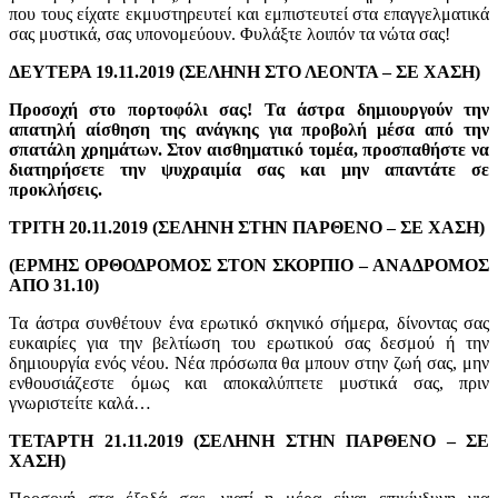
που τους είχατε εκμυστηρευτεί και εμπιστευτεί στα επαγγελματικά
σας μυστικά, σας υπονομεύουν. Φυλάξτε λοιπόν τα νώτα σας!
ΔΕΥΤΕΡΑ 19.11.2019 (ΣΕΛΗΝΗ ΣΤΟ ΛΕΟΝΤΑ – ΣΕ ΧΑΣΗ)
Προσοχή στο πορτοφόλι σας! Τα άστρα δημιουργούν την
απατηλή αίσθηση της ανάγκης για προβολή μέσα από την
σπατάλη χρημάτων. Στον αισθηματικό τομέα, προσπαθήστε να
διατηρήσετε την ψυχραιμία σας και μην απαντάτε σε
προκλήσεις.
ΤΡΙΤΗ 20.11.2019 (ΣΕΛΗΝΗ ΣΤΗΝ ΠΑΡΘΕΝΟ – ΣΕ ΧΑΣΗ)
(ΕΡΜΗΣ ΟΡΘΟΔΡΟΜΟΣ ΣΤΟΝ ΣΚΟΡΠΙΟ – ΑΝΑΔΡΟΜΟΣ
ΑΠΟ 31.10)
Τα άστρα συνθέτουν ένα ερωτικό σκηνικό σήμερα, δίνοντας σας
ευκαιρίες για την βελτίωση του ερωτικού σας δεσμού ή την
δημιουργία ενός νέου. Νέα πρόσωπα θα μπουν στην ζωή σας, μην
ενθουσιάζεστε όμως και αποκαλύπτετε μυστικά σας, πριν
γνωριστείτε καλά…
ΤΕΤΑΡΤΗ 21.11.2019 (ΣΕΛΗΝΗ ΣΤΗΝ ΠΑΡΘΕΝΟ – ΣΕ
ΧΑΣΗ)