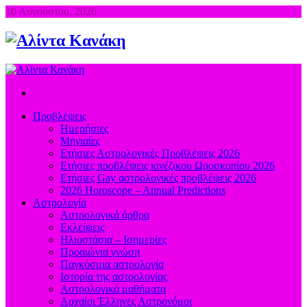
10 Αυγούστου, 2026
Προβλέψεις
Ημερήσιες
Μηνιαίες
Ετήσιες Αστρολογικές Προβλέψεις 2026
Ετήσιες προβλέψεις κινέζικου Ωροσκοπίου 2026
Ετήσιες Gay αστρολογικές προβλέψεις 2026
2026 Horoscope – Annual Predictions
Αστρολογία
Αστρολογικά άρθρα
Εκλείψεις
Ηλιοστάσια – Ισημερίες
Προαιώνια γνώση
Παγκόσμια αστρολογία
Ιστορία της αστρολογίας
Aστρολογικά μαθήματα
Aρχαίοι Έλληνες Αστρονόμοι