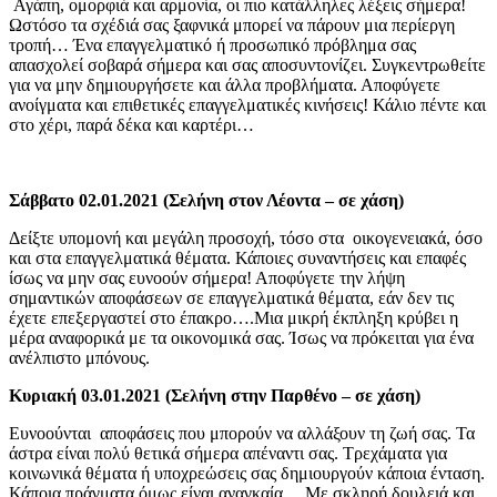
Αγάπη, ομορφιά και αρμονία, οι πιο κατάλληλες λέξεις σήμερα!
Ωστόσο τα σχέδιά σας ξαφνικά μπορεί να πάρουν μια περίεργη
τροπή… Ένα επαγγελματικό ή προσωπικό πρόβλημα σας
απασχολεί σοβαρά σήμερα και σας αποσυντονίζει. Συγκεντρωθείτε
για να μην δημιουργήσετε και άλλα προβλήματα. Αποφύγετε
ανοίγματα και επιθετικές επαγγελματικές κινήσεις! Κάλιο πέντε και
στο χέρι, παρά δέκα και καρτέρι…
Σάββατο 02.01.2021 (Σελήνη στον Λέοντα – σε χάση)
Δείξτε υπομονή και μεγάλη προσοχή, τόσο στα οικογενειακά, όσο
και στα επαγγελματικά θέματα. Κάποιες συναντήσεις και επαφές
ίσως να μην σας ευνοούν σήμερα! Αποφύγετε την λήψη
σημαντικών αποφάσεων σε επαγγελματικά θέματα, εάν δεν τις
έχετε επεξεργαστεί στο έπακρο….Μια μικρή έκπληξη κρύβει η
μέρα αναφορικά με τα οικονομικά σας. Ίσως να πρόκειται για ένα
ανέλπιστο μπόνους.
Κυριακή 03.01.2021 (Σελήνη στην Παρθένο – σε χάση)
Ευνοούνται αποφάσεις που μπορούν να αλλάξουν τη ζωή σας. Τα
άστρα είναι πολύ θετικά σήμερα απέναντι σας. Τρεχάματα για
κοινωνικά θέματα ή υποχρεώσεις σας δημιουργούν κάποια ένταση.
Κάποια πράγματα όμως είναι αναγκαία… Με σκληρή δουλειά και