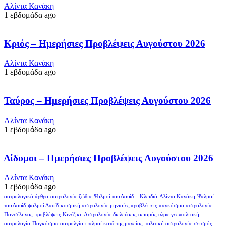
Αλίντα Κανάκη
1 εβδομάδα ago
Κριός – Ημερήσιες Προβλέψεις Αυγούστου 2026
Αλίντα Κανάκη
1 εβδομάδα ago
Ταύρος – Ημερήσιες Προβλέψεις Αυγούστου 2026
Αλίντα Κανάκη
1 εβδομάδα ago
Δίδυμοι – Ημερήσιες Προβλέψεις Αυγούστου 2026
Αλίντα Κανάκη
1 εβδομάδα ago
αστρολογικά άρθρα
αστρολογία
ζώδια
Ψαλμοί του Δαυίδ – Κλειδιά
Αλίντα Κανάκη
Ψαλμοί
του Δαυίδ
ψαλμοί Δαυίδ
κοσμική αστρολογία
μηνιαίες προβλέψεις
παγκόσμια αστρολογία
Πανσέληνος
προβλέψεις
Κινέζικη Αστρολογία
διελεύσεις
σεισμός τώρα
γεωπολιτική
αστρολογία
Παγκόσμια αστρολγία
ψαλμοί κατά της μαγείας
πολιτική αστρολογία
σεισμός