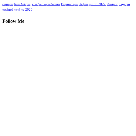
σήμερα
Νέα Σελήνη
κινέζικο ωροσκόπιο
Ετήσιες προβλέψεις για το 2022
σεισμός
Τυχεροί
αριθμοί κατά το 2020
Follow Me