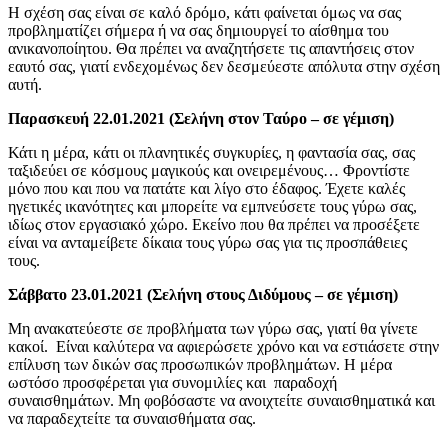
Η σχέση σας είναι σε καλό δρόμο, κάτι φαίνεται όμως να σας
προβληματίζει σήμερα ή να σας δημιουργεί το αίσθημα του
ανικανοποίητου. Θα πρέπει να αναζητήσετε τις απαντήσεις στον
εαυτό σας, γιατί ενδεχομένως δεν δεσμεύεστε απόλυτα στην σχέση
αυτή.
Παρασκευή 22.01.2021 (Σελήνη στον Ταύρο – σε γέμιση)
Κάτι η μέρα, κάτι οι πλανητικές συγκυρίες, η φαντασία σας, σας
ταξιδεύει σε κόσμους μαγικούς και ονειρεμένους… Φροντίστε
μόνο που και που να πατάτε και λίγο στο έδαφος. Έχετε καλές
ηγετικές ικανότητες και μπορείτε να εμπνεύσετε τους γύρω σας,
ιδίως στον εργασιακό χώρο. Εκείνο που θα πρέπει να προσέξετε
είναι να ανταμείβετε δίκαια τους γύρω σας για τις προσπάθειες
τους.
Σάββατο 23.01.2021 (Σελήνη στους Διδύμους – σε γέμιση)
Μη ανακατεύεστε σε προβλήματα των γύρω σας, γιατί θα γίνετε
κακοί. Είναι καλύτερα να αφιερώσετε χρόνο και να εστιάσετε στην
επίλυση των δικών σας προσωπικών προβλημάτων. Η μέρα
ωστόσο προσφέρεται για συνομιλίες και παραδοχή
συναισθημάτων. Μη φοβόσαστε να ανοιχτείτε συναισθηματικά και
να παραδεχτείτε τα συναισθήματα σας.