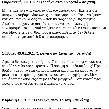
Παρασκευή 08.01.2021 (Σελήνη στον Σκορπιό – σε χάση)
Μην επιμένετε στις απόψεις σας δογματικά, όταν βλέπετε ότι
υπάρχουν σοβαρές διαφωνίες με τους γύρω σας. Ίσως να έχουν
κάτι σημαντικό να σας πουν που θα σας αλλάξει τις απόψεις.
Ακούστε τι έχουν να σας, έστω κι αν νοιώθετε πλήξη ή
εκνευρισμό. Ίσως τελικά να έχετε να μάθετε κάτι! Θα χρειαστεί να
συμβιβαστείτε με ανθρώπους ή καταστάσεις, αν δεν θέλετε
περιπέτειες, για αυτό δείξτε αυτοκυριαρχία.
Σάββατο 09.01.2021 (Σελήνη στον Σκορπιό – σε χάση)
Αρκετά δύσκολη μέρα σήμερα. Άτομα από το οικογενειακό σας
περιβάλλον θα σας πικράνουν. Προσοχή στις εξαπατήσεις! Προς το
βράδυ η μέρα γίνεται κάπως απατηλή και υπάρχει κίνδυνος να
μαλώσετε με τρίτους εξαιτίας ανούσιων παρεξηγήσεων. Μην
επιβάλετε τις απόψεις σας με τρόπο μαχητικό. Ένας καινούργιος
φίλος μπορεί να σας φανεί ιδιαίτερα χρήσιμος.
Κυριακή 10.01.2021 (Σελήνη στον Τοξότη – σε χάση)
Συνειδητοποιείτε ότι έχετε χάσει αρκετά πράγματα το τελευταίο