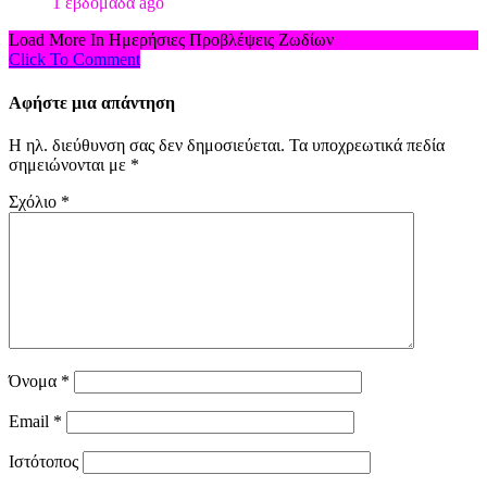
1 εβδομάδα ago
Load More In Ημερήσιες Προβλέψεις Ζωδίων
Click To Comment
Αφήστε μια απάντηση
Η ηλ. διεύθυνση σας δεν δημοσιεύεται.
Τα υποχρεωτικά πεδία
σημειώνονται με
*
Σχόλιο
*
Όνομα
*
Email
*
Ιστότοπος