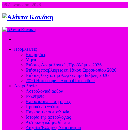
08 Αυγούστου, 2026
Προβλέψεις
Ημερήσιες
Μηνιαίες
Ετήσιες Αστρολογικές Προβλέψεις 2026
Ετήσιες προβλέψεις κινέζικου Ωροσκοπίου 2026
Ετήσιες Gay αστρολογικές προβλέψεις 2026
2026 Horoscope – Annual Predictions
Αστρολογία
Αστρολογικά άρθρα
Εκλείψεις
Ηλιοστάσια – Ισημερίες
Προαιώνια γνώση
Παγκόσμια αστρολογία
Ιστορία της αστρολογίας
Aστρολογικά μαθήματα
Aρχαίοι Έλληνες Αστρονόμοι