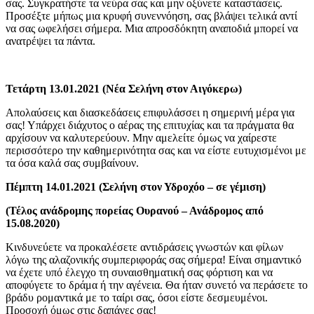
σας. Συγκρατήστε τα νεύρα σας και μην οξύνετε καταστάσεις.
Προσέξτε μήπως μια κρυφή συνεννόηση, σας βλάψει τελικά αντί
να σας ωφελήσει σήμερα. Μια απροσδόκητη αναποδιά μπορεί να
ανατρέψει τα πάντα.
Τετάρτη 13.01.2021 (Νέα Σελήνη στον Αιγόκερω)
Απολαύσεις και διασκεδάσεις επιφυλάσσει η σημερινή μέρα για
σας! Υπάρχει διάχυτος ο αέρας της επιτυχίας και τα πράγματα θα
αρχίσουν να καλυτερεύουν. Μην αμελείτε όμως να χαίρεστε
περισσότερο την καθημερινότητα σας και να είστε ευτυχισμένοι με
τα όσα καλά σας συμβαίνουν.
Πέμπτη 14.01.2021 (Σελήνη στον Υδροχόο – σε γέμιση)
(Τέλος ανάδρομης πορείας Ουρανού – Ανάδρομος από
15.08.2020)
Κινδυνεύετε να προκαλέσετε αντιδράσεις γνωστών και φίλων
λόγω της αλαζονικής συμπεριφοράς σας σήμερα! Είναι σημαντικό
να έχετε υπό έλεγχο τη συναισθηματική σας φόρτιση και να
αποφύγετε το δράμα ή την αγένεια. Θα ήταν συνετό να περάσετε το
βράδυ ρομαντικά με το ταίρι σας, όσοι είστε δεσμευμένοι.
Προσοχή όμως στις δαπάνες σας!