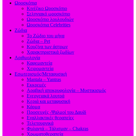
Ωροσκόπια
Κινέζικο Ωροσκόπιο
Σεληνιακό ωροσκόπιο
Ωροσκόπιο λουλουδιών
Ωροσκόπια Celebrities
Ζώδια
Το Ζώδιο του μήνα
Ζώδια – Pet
Κουζίνα των άστρων
Χαρακτηριστικά ζωδίων
Αριθμολογία
Καφεμαντεία
Χειρομαντεία
Εσωτερισμός/Μεταφυσική
Mantala – Yantras
Εκκρεμές
Αραβική αποκρυφολογία – Μυστικισμός
Ενεργειακά λουτρά
Κεριά και μεταφυσική
Κάρμα
Προσευχές -Ψαλμοί του Δαυίδ
Εναλλακτικές θεραπείες
Τελετουργικά
Φυλαχτά – Τάλισμαν – Chakras
Χρωματοθεραπεία