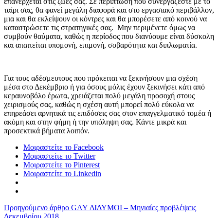
επανέρχεται στις ζωές σας. Σε περίπτωση που συνεργάζεστε με το
ταίρι σας, θα φανεί μεγάλη διαφορά και στο εργασιακό περιβάλλον,
μια και θα εκλείψουν οι κόντρες και θα μπορέσετε από κοινού να
καταστρώσετε τις στρατηγικές σας. Μην περιμένετε όμως να
συμβούν θαύματα, καθώς η περίοδος που διανύουμε είναι δύσκολη
και απαιτείται υπομονή, επιμονή, σοβαρότητα και διπλωματία.
Για τους αδέσμευτους που πρόκειται να ξεκινήσουν μια σχέση
μέσα στο Δεκέμβριο ή για όσους μόλις έχουν ξεκινήσει κάτι από
κεραυνοβόλο έρωτα, χρειάζεται πολύ μεγάλη προσοχή στους
χειρισμούς σας, καθώς η σχέση αυτή μπορεί πολύ εύκολα να
επηρεάσει αρνητικά τις επιδόσεις σας στον επαγγελματικό τομέα ή
ακόμη και στην φήμη ή την υπόληψη σας. Κάντε μικρά και
προσεκτικά βήματα λοιπόν.
Μοιραστείτε το Facebook
Μοιραστείτε το Twitter
Μοιραστείτε το Pinterest
Μοιραστείτε το Linkedin
Προηγούμενο άρθρο
GAY ΔΙΔΥΜΟΙ – Μηνιαίες προβλέψεις
Δεκεμβρίου 2018