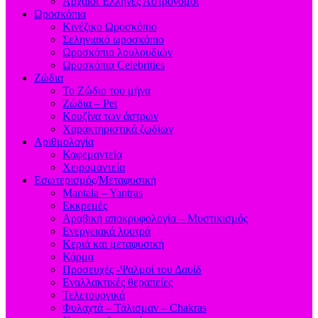
Aρχαίοι Έλληνες Αστρονόμοι
Ωροσκόπια
Κινέζικο Ωροσκόπιο
Σεληνιακό ωροσκόπιο
Ωροσκόπιο λουλουδιών
Ωροσκόπια Celebrities
Ζώδια
Το Ζώδιο του μήνα
Ζώδια – Pet
Κουζίνα των άστρων
Χαρακτηριστικά ζωδίων
Αριθμολογία
Καφεμαντεία
Χειρομαντεία
Εσωτερισμός/Μεταφυσική
Mantala – Yantras
Εκκρεμές
Αραβική αποκρυφολογία – Μυστικισμός
Ενεργειακά λουτρά
Κεριά και μεταφυσική
Κάρμα
Προσευχές -Ψαλμοί του Δαυίδ
Εναλλακτικές θεραπείες
Τελετουργικά
Φυλαχτά – Τάλισμαν – Chakras