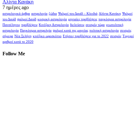
Αλίντα Κανάκη
7 ημέρες ago
αστρολογικά άρθρα
αστρολογία
ζώδια
Ψαλμοί του Δαυίδ – Κλειδιά
Αλίντα Κανάκη
Ψαλμοί
του Δαυίδ
ψαλμοί Δαυίδ
κοσμική αστρολογία
μηνιαίες προβλέψεις
παγκόσμια αστρολογία
Πανσέληνος
προβλέψεις
Κινέζικη Αστρολογία
διελεύσεις
σεισμός τώρα
γεωπολιτική
αστρολογία
Παγκόσμια αστρολγία
ψαλμοί κατά της μαγείας
πολιτική αστρολογία
σεισμός
σήμερα
Νέα Σελήνη
κινέζικο ωροσκόπιο
Ετήσιες προβλέψεις για το 2022
σεισμός
Τυχεροί
αριθμοί κατά το 2020
Follow Me