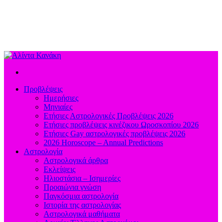
Προβλέψεις
Ημερήσιες
Μηνιαίες
Ετήσιες Αστρολογικές Προβλέψεις 2026
Ετήσιες προβλέψεις κινέζικου Ωροσκοπίου 2026
Ετήσιες Gay αστρολογικές προβλέψεις 2026
2026 Horoscope – Annual Predictions
Αστρολογία
Αστρολογικά άρθρα
Εκλείψεις
Ηλιοστάσια – Ισημερίες
Προαιώνια γνώση
Παγκόσμια αστρολογία
Ιστορία της αστρολογίας
Aστρολογικά μαθήματα