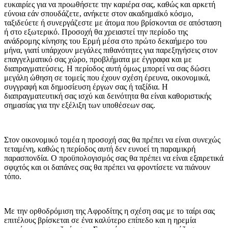
ευκαιρίες για να προωθήσετε την καριέρα σας, καθώς και αρκετή
εύνοια εάν σπουδάζετε, ανήκετε στον ακαδημαϊκό κόσμο,
ταξιδεύετε ή συνεργάζεστε με άτομα που βρίσκονται σε απόσταση
ή στο εξωτερικό. Προσοχή θα χρειαστεί την περίοδο της
ανάδρομης κίνησης του Ερμή μέσα στο πρώτο δεκαήμερο του
μήνα, γιατί υπάρχουν μεγάλες πιθανότητες για παρεξηγήσεις στον
επαγγελματικό σας χώρο, προβλήματα με έγγραφα και με
διαπραγματεύσεις. Η περίοδος αυτή όμως μπορεί να σας δώσει
μεγάλη ώθηση σε τομείς που έχουν σχέση έρευνα, οικονομικά,
συγγραφή και δημοσίευση έργων σας ή ταξίδια. Η
διαπραγματευτική σας ισχύ και δεινότητα θα είναι καθοριστικής
σημασίας για την εξέλιξη των υποθέσεων σας.
Στον οικονομικό τομέα η προσοχή σας θα πρέπει να είναι συνεχώς
τεταμένη, καθώς η περίοδος αυτή δεν ευνοεί τη παραμικρή
παρασπονδία. Ο προϋπολογισμός σας θα πρέπει να είναι εξαιρετικά
σφιχτός και οι δαπάνες σας θα πρέπει να φροντίσετε να πιάνουν
τόπο.
Με την ορθοδρόμιση της Αφροδίτης η σχέση σας με το ταίρι σας
επιτέλους βρίσκεται σε ένα καλύτερο επίπεδο και η ηρεμία