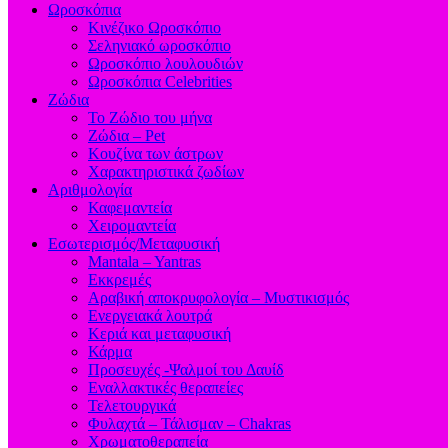
Ωροσκόπια
Κινέζικο Ωροσκόπιο
Σεληνιακό ωροσκόπιο
Ωροσκόπιο λουλουδιών
Ωροσκόπια Celebrities
Ζώδια
Το Ζώδιο του μήνα
Ζώδια – Pet
Κουζίνα των άστρων
Χαρακτηριστικά ζωδίων
Αριθμολογία
Καφεμαντεία
Χειρομαντεία
Εσωτερισμός/Μεταφυσική
Mantala – Yantras
Εκκρεμές
Αραβική αποκρυφολογία – Μυστικισμός
Ενεργειακά λουτρά
Κεριά και μεταφυσική
Κάρμα
Προσευχές -Ψαλμοί του Δαυίδ
Εναλλακτικές θεραπείες
Τελετουργικά
Φυλαχτά – Τάλισμαν – Chakras
Χρωματοθεραπεία