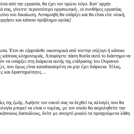
έσα από την εργασία, θα έχει τον πρώτο λόγο. Κατ’ αρχήν
ιά σας, γίνεστε περισσότερο οργανωτική , οι συνθήκες εργασίας
όνο του δικαίωση. Ανταμοιβή θα υπάρξει και θα είναι είτε υλική,
ουργήσει και κάποιο πρόβλημα υγείας!
ωπα. Έτσι αν εξαρτάσθε οικονομικά από τον/την σύζυγο ή κάποιο
της κάποιας κληρονομιάς. Αποφύγετε πάση θυσία αυτό το διάστημα να
νόν να υπάρξει στη διάρκεια αυτής της επίδρασης του Ουρανού
ει, που όμως είναι καταδικασμένη να μην έχει διάρκεια. Τέλος,
έες και δραστηριότητες…
ίες της ζωής. Αφήστε τον εαυτό σας να δεχθεί τις αλλαγές που θα
λογία μπορεί να είναι ο τομέας, με τον οποίο θα ασχοληθείτε την
με κάποιους δασκάλους, δείτε με ανοιχτό μυαλό τα προηγούμενα λάθη