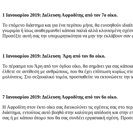
1 Ιανουαρίου 2019: Διέλευση Αφροδίτης από τον 7ο οίκο.
Το επόμενο διάστημα και για ένα περίπου μήνα, θα ευνοηθούν ιδιαίτε
γνωριμία ή ίσως αναθερμανθεί κάποια παλιά αλλά κλονισμένη σχέση
Προσέξτε αυτή σας την υποχωρητικότητα να μην την εκλάβουν σαν 
1 Ιανουαρίου 2019: Διέλευση Άρη από τον 8ο οίκο.
Το πέρασμα του Άρη από τον όγδοο οίκο, θα σημάνει για σας κάποια
έλθετε σε αντίθεση με ανθρώπους, που θα έχει επίπτωση κυρίως στα
μολύνσεις. Στο σεξουαλικό τομέα, προσπαθείτε να εκτονώσετε την 
7 Ιανουαρίου 2019: Διέλευση Αφροδίτης από τον 6ο οίκο.
Η Αφροδίτη στον έκτο οίκο σας διευκολύνει τις σχέσεις σας στο πε
διάστημα, εντούτοις αυτό βοηθά στην καλύτερη απόδοση και στην ε
σας ή με κάποιο άτομο που θα σας συνδέει εργασιακή σχέση. Προσοχ