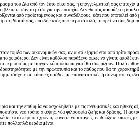
ρασμα του Δία από τον έκτο οίκο σας, η επαγγελματική σας επιτυχία μ
η βλέπετε σαν το μέσο για την επιτυχία. Δεν θα σας κουράζει η δουλε
ίζονται από προϊσταμένους και συναδέλφους, κάτι που αποτελεί από μ
 στη δίαιτά σας, επειδή εκτός από περιττά κιλά, μπορεί να σας δημι
στον τομέα των οικονομικών σας, αν αυτά εξαρτώνται από τρίτα πρόσ
και το χειρότερο. Δεν είναι καθόλου παράξενο όμως να γίνετε αποδέκ
σμό περιουσίας με συγγενικά πρόσωπα γιατί θα σας ρίξουν. Πολύ πιθα
δραστηριότητας με την πρωτοτυπία και το πάθος που θα τη χαρακτηρίζ
συμμετάσχετε σε κάποιες ομάδες με επαναστατικές ή συνωμοτικές ιδ
ρία και την επιθυμία να ασχοληθείτε με τις πνευματικές και ηθικές αξ
αποκτήστε νέο τρόπο σκέψης, νέα φιλοσοφία ζωής και δράσης. Η αστρο
ρκέσει επτά περίπου χρόνια, φανείτε νομοταγείς, επιδιώξετε επαφές 
είτε πολλαπλά κερδισμένοι.