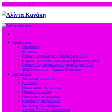
06 Αυγούστου, 2026
Προβλέψεις
Ημερήσιες
Μηνιαίες
Ετήσιες Αστρολογικές Προβλέψεις 2026
Ετήσιες προβλέψεις κινέζικου Ωροσκοπίου 2026
Ετήσιες Gay αστρολογικές προβλέψεις 2026
2026 Horoscope – Annual Predictions
Αστρολογία
Αστρολογικά άρθρα
Εκλείψεις
Ηλιοστάσια – Ισημερίες
Προαιώνια γνώση
Παγκόσμια αστρολογία
Ιστορία της αστρολογίας
Aστρολογικά μαθήματα
Aρχαίοι Έλληνες Αστρονόμοι