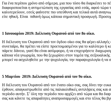
Για ένα περίπου χρόνο από σήμερα, μια που τόσο θα διαρκέσει το πέ
διαφοροποιείται η αντιμετώπιση της εργασίας από εσάς, αφού τώρα τ
καλυτερεύουν, εσείς φαίνεστε πιο υπεύθυνη και τελικά αυτά αναγνωρ
είτε ηθική. Είναι πιθανή όμως κάποια σημαντική προαγωγή. Προσοχή
1 Ιανουαρίου 2019: Διέλευση Ουρανού από τον 8ο οίκο.
Η διέλευση του Ουρανού από τον όγδοο οίκο σας θα φέρει αλλαγές 
συνεταίρο, θα πρέπει να είστε προετοιμασμένοι για το καλύτερο ή 
πάρετε δάνειο, γιατί θα είναι ασύμφορο, ή να επιχειρήσετε διαχωρι
κάποια νέα γνωριμία, που θα ξεχωρίσει στον τομέα της σεξουαλικής 
μπορεί να ασχοληθείτε με την ψυχολογία, την παραψυχολογία ή να 
5 Μαρτίου 2019: Διέλευση Ουρανού από τον 9ο οίκο.
Η διέλευση του Ουρανού από τον ένατο οίκο σας, σας δίνει την ευκαι
έρθουν, απαγκιστρωθείτε από τις παλαιολιθικές αντιλήψεις σας και 
περίοδο αυτήν. Σ’ όλη την περίοδο που αρχίζει από τώρα και θα δια
σας και κάνετε τις απαραίτητες αναπροσαρμογές και στο τέλος θα βγ