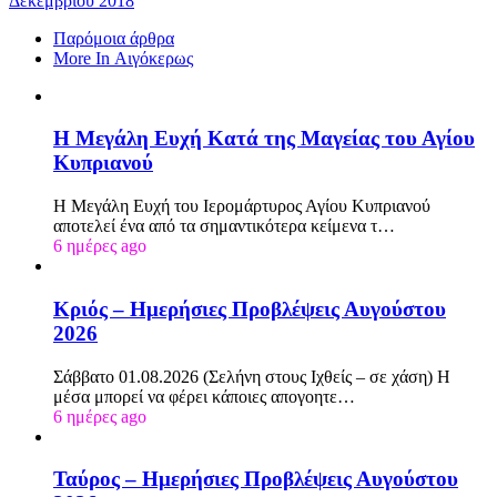
Δεκεμβρίου 2018
Παρόμοια άρθρα
More In Αιγόκερως
Η Μεγάλη Ευχή Κατά της Μαγείας του Αγίου
Κυπριανού
Η Μεγάλη Ευχή του Ιερομάρτυρος Αγίου Κυπριανού
αποτελεί ένα από τα σημαντικότερα κείμενα τ…
6 ημέρες ago
Κριός – Ημερήσιες Προβλέψεις Αυγούστου
2026
Σάββατο 01.08.2026 (Σελήνη στους Ιχθείς – σε χάση) Η
μέσα μπορεί να φέρει κάποιες απογοητε…
6 ημέρες ago
Ταύρος – Ημερήσιες Προβλέψεις Αυγούστου