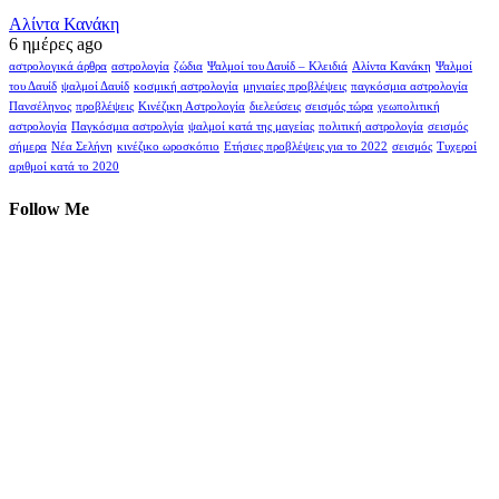
Αλίντα Κανάκη
6 ημέρες ago
αστρολογικά άρθρα
αστρολογία
ζώδια
Ψαλμοί του Δαυίδ – Κλειδιά
Αλίντα Κανάκη
Ψαλμοί
του Δαυίδ
ψαλμοί Δαυίδ
κοσμική αστρολογία
μηνιαίες προβλέψεις
παγκόσμια αστρολογία
Πανσέληνος
προβλέψεις
Κινέζικη Αστρολογία
διελεύσεις
σεισμός τώρα
γεωπολιτική
αστρολογία
Παγκόσμια αστρολγία
ψαλμοί κατά της μαγείας
πολιτική αστρολογία
σεισμός
σήμερα
Νέα Σελήνη
κινέζικο ωροσκόπιο
Ετήσιες προβλέψεις για το 2022
σεισμός
Τυχεροί
αριθμοί κατά το 2020
Follow Me