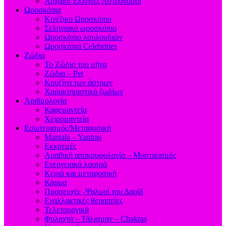
Aρχαίοι Έλληνες Αστρονόμοι
Ωροσκόπια
Κινέζικο Ωροσκόπιο
Σεληνιακό ωροσκόπιο
Ωροσκόπιο λουλουδιών
Ωροσκόπια Celebrities
Ζώδια
Το Ζώδιο του μήνα
Ζώδια – Pet
Κουζίνα των άστρων
Χαρακτηριστικά ζωδίων
Αριθμολογία
Καφεμαντεία
Χειρομαντεία
Εσωτερισμός/Μεταφυσική
Mantala – Yantras
Εκκρεμές
Αραβική αποκρυφολογία – Μυστικισμός
Ενεργειακά λουτρά
Κεριά και μεταφυσική
Κάρμα
Προσευχές -Ψαλμοί του Δαυίδ
Εναλλακτικές θεραπείες
Τελετουργικά
Φυλαχτά – Τάλισμαν – Chakras