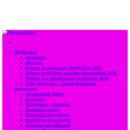
Προβλέψεις
Ημερήσιες
Μηνιαίες
Ετήσιες Αστρολογικές Προβλέψεις 2026
Ετήσιες προβλέψεις κινέζικου Ωροσκοπίου 2026
Ετήσιες Gay αστρολογικές προβλέψεις 2026
2026 Horoscope – Annual Predictions
Αστρολογία
Αστρολογικά άρθρα
Εκλείψεις
Ηλιοστάσια – Ισημερίες
Προαιώνια γνώση
Παγκόσμια αστρολογία
Ιστορία της αστρολογίας
Aστρολογικά μαθήματα