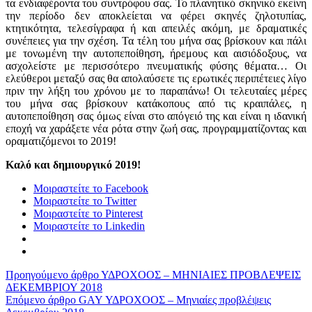
τα ενδιαφέροντα του συντρόφου σας. Το πλανητικό σκηνικό εκείνη
την περίοδο δεν αποκλείεται να φέρει σκηνές ζηλοτυπίας,
κτητικότητα, τελεσίγραφα ή και απειλές ακόμη, με δραματικές
συνέπειες για την σχέση. Τα τέλη του μήνα σας βρίσκουν και πάλι
με τονωμένη την αυτοπεποίθηση, ήρεμους και αισιόδοξους, να
ασχολείστε με περισσότερο πνευματικής φύσης θέματα… Οι
ελεύθεροι μεταξύ σας θα απολαύσετε τις ερωτικές περιπέτειες λίγο
πριν την λήξη του χρόνου με το παραπάνω! Οι τελευταίες μέρες
του μήνα σας βρίσκουν κατάκοπους από τις κραιπάλες, η
αυτοπεποίθηση σας όμως είναι στο απόγειό της και είναι η ιδανική
εποχή να χαράξετε νέα ρότα στην ζωή σας, προγραμματίζοντας και
οραματιζόμενοι το 2019!
Καλό και δημιουργικό 2019!
Μοιραστείτε το Facebook
Μοιραστείτε το Twitter
Μοιραστείτε το Pinterest
Μοιραστείτε το Linkedin
Προηγούμενο άρθρο
ΥΔΡΟΧΟΟΣ – ΜΗΝΙΑΙΕΣ ΠΡΟΒΛΕΨΕΙΣ
ΔΕΚΕΜΒΡΙΟΥ 2018
Επόμενο άρθρο
GAY ΥΔΡΟΧΟΟΣ – Μηνιαίες προβλέψεις