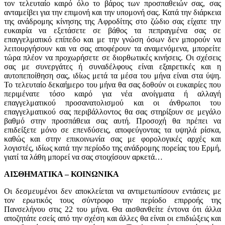
τον τελευταίο καιρό όλο το βάρος των προσπαθειών σας, σας
ανταμείβει για την επιμονή και την υπομονή σας. Κατά την διάρκεια
της ανάδρομης κίνησης της Αφροδίτης στο ζώδιο σας είχατε την
ευκαιρία να εξετάσετε σε βάθος τα πεπραγμένα σας σε
επαγγελματικό επίπεδο και με την γνώση όσων δεν μπορούν να
λειτουργήσουν και να σας αποφέρουν τα αναμενόμενα, μπορείτε
τώρα πλέον να προχωρήσετε σε διορθωτικές κινήσεις. Οι σχέσεις
σας με συνεργάτες ή συναδέλφους είναι εξαιρετικές και η
αυτοπεποίθηση σας, ιδίως μετά τα μέσα του μήνα είναι στα ύψη.
Το τελευταίο δεκαήμερο του μήνα θα σας δοθούν οι ευκαιρίες που
περιμένατε τόσο καιρό για νέα ανοίγματα ή αλλαγή
επαγγελματικού προσανατολισμού και οι άνθρωποι του
επαγγελματικού σας περιβάλλοντος θα σας στηρίξουν σε μεγάλο
βαθμό στην προσπάθεια σας αυτή. Προσοχή θα πρέπει να
επιδείξετε μόνο σε επενδύσεις, αποφεύγοντας τα υψηλά ρίσκα,
καθώς και στην επικοινωνία σας με φορολογικές αρχές και
λογιστές, ιδίως κατά την περίοδο της ανάδρομης πορείας του Ερμή,
γιατί τα λάθη μπορεί να σας στοιχίσουν αρκετά…
ΑΙΣΘΗΜΑΤΙΚΑ – ΚΟΙΝΩΝΙΚΑ
Οι δεσμευμένοι δεν αποκλείεται να αντιμετωπίσουν εντάσεις με
τον ερωτικός τους σύντροφο την περίοδο επιρροής της
Πανσελήνου στις 22 του μήνα. Θα αισθανθείτε έντονα ότι άλλα
αποζητάτε εσείς από την σχέση και άλλες θα είναι οι επιδιώξεις και