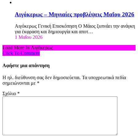
Αιγόκερως – Μηνιαίες προβλέψεις Μαΐου 2026
Αιγόκερως Γενική Επισκόπηση Ο Μάιος ξυπνάει την ανάγκη
για έκφραση και δημιουργία και αποτ…
1 Μαΐου 2026
Load More In Αιγόκερως
Click To Comment
Αφήστε μια απάντηση
Η ηλ. διεύθυνση σας δεν δημοσιεύεται.
Τα υποχρεωτικά πεδία
σημειώνονται με
*
Σχόλιο
*