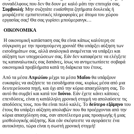
συναδέλφους που δεν θα δουν με καλό μάτι την επιτυχία σας.
Συμβουλή
: Μην συζητάτε ευαίσθητα ζητήματα δουλειάς ή
μοιράζεστε εμπιστευτικές πληροφορίες με άτομα του χώρου
εργασίας σας! Θα σας γυρίσει μπούμερανγκ…
ΟΙΚΟΝΟΜΙΚΑ
Η οικονομική κατάσταση σας θα είναι κάπως καλύτερη σε
σύγκριση με την προηγούμενη χρονιά! Θα υπάρξει αύξηση των
εισοδημάτων σας, αλλά αναλογικά αναμένεται να υπάρξει και
αύξηση των υποχρεώσεων σας. Εάν δεν καταφέρετε να ελέγξετε
τις καταναλωτικές σας δαπάνες, ίσως να αντιμετωπίσετε σοβαρά
οικονομικά προβλήματα κατά τη διάρκεια του έτους.
Από τα μέσα
Απριλίου
μέχρι τα μέσα
Μαΐου
θα υπάρξουν
ευκαιρίες να αυξήσετε τα εισοδήματα σας, κυρίως μέσα από μια
δευτερεύουσα πηγή, και όχι από την κύρια απασχόληση σας. Το
αυτό θα συμβεί και κατά τον
Ιούνιο
. Εάν έχετε κάνει κάποιες
επενδύσεις, είναι η κατάλληλη χρονική στιγμή να απολαύσετε τις
αποδόσεις τους, που θα είναι πολύ καλές. Το
δεύτερο εξάμηνο
του
έτους θα υπάρξει αύξηση απολαβών που θα προέρχονται από την
κύρια απασχόληση σας, σαν αποτέλεσμα μιας προαγωγής ή μιας
μισθολογικής αύξησης. Και εάν σκέφτεστε να αγοράσετε ένα
αυτοκίνητο, τώρα είναι η σωστή χρονική στιγμή!