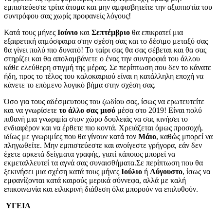
εμπιστεύεστε τρίτα άτομα και μην αμφισβητείτε την αξιοπιστία του
συντρόφου σας χωρίς προφανείς λόγους!
Κατά τους μήνες
Ιούνιο
και
Σεπτέμβριο
θα επικρατεί μια
εξαιρετική ατμόσφαιρα στην σχέση σας και το δέσιμο μεταξύ σας
θα γίνει πολύ πιο δυνατό! Το ταίρι σας θα σας σέβεται και θα σας
στηρίζει και θα απολαμβάνετε ο ένας την συντροφιά του άλλου
κάθε ελεύθερη στιγμή της μέρας. Σε περίπτωση που δεν το κάνατε
ήδη, προς το τέλος του καλοκαιριού είναι η κατάλληλη εποχή να
κάνετε το επόμενο λογικό βήμα στην σχέση σας.
Όσο για τους αδέσμευτους του ζωδίου σας, ίσως να ερωτευτείτε
και να γνωρίσετε
το άλλο σας μισό
μέσα στο 2019! Είναι πολύ
πιθανή μια γνωριμία στον χώρο δουλειάς να σας κινήσει το
ενδιαφέρον και να έρθετε πιο κοντά. Χρειάζεται όμως προσοχή,
ιδίως με γνωριμίες που θα γίνουν κατά τον
Μάιο
, καθώς μπορεί να
πληγωθείτε. Μην εμπιστεύεστε και ανοίγεστε γρήγορα, εάν δεν
έχετε αρκετά δείγματα γραφής, γιατί κάποιος μπορεί να
εκμεταλλευτεί τα αγνά σας συναισθήματα.Σε περίπτωση που θα
ξεκινήσει μια σχέση κατά τους μήνες
Ιούλιο
ή
Αύγουστο
, ίσως να
εμφανίζονται κατά καιρούς μερικά σύννεφα, αλλά με καλή
επικοινωνία και ειλικρινή διάθεση όλα μπορούν να επιλυθούν.
ΥΓΕΙΑ