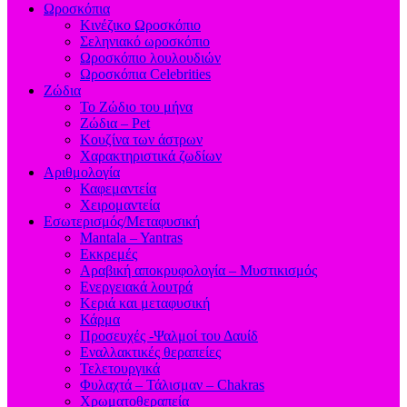
Ωροσκόπια
Κινέζικο Ωροσκόπιο
Σεληνιακό ωροσκόπιο
Ωροσκόπιο λουλουδιών
Ωροσκόπια Celebrities
Ζώδια
Το Ζώδιο του μήνα
Ζώδια – Pet
Κουζίνα των άστρων
Χαρακτηριστικά ζωδίων
Αριθμολογία
Καφεμαντεία
Χειρομαντεία
Εσωτερισμός/Μεταφυσική
Mantala – Yantras
Εκκρεμές
Αραβική αποκρυφολογία – Μυστικισμός
Ενεργειακά λουτρά
Κεριά και μεταφυσική
Κάρμα
Προσευχές -Ψαλμοί του Δαυίδ
Εναλλακτικές θεραπείες
Τελετουργικά
Φυλαχτά – Τάλισμαν – Chakras
Χρωματοθεραπεία