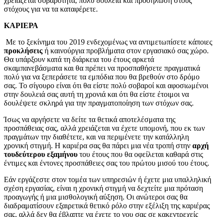
χρειάζεται σοβαρότητα, πολύ δουλειά και προσήλωση στους
στόχους για να τα καταφέρετε.
ΚΑΡΙΕΡΑ
Με το ξεκίνημα του 2019 ενδεχομένως να αντιμετωπίσετε κάποιες
προκλήσεις
ή καινούργια προβλήματα στον εργασιακό σας χώρο.
Θα υπάρξουν κατά τη διάρκεια του έτους αρκετά
σκαμπανεβάσματα και θα πρέπει να προσπαθήσετε πραγματικά
πολύ για να ξεπεράσετε τα εμπόδια που θα βρεθούν στο δρόμο
σας. Το σίγουρο είναι ότι θα είστε πολύ σοβαροί και αφοσιωμένοι
στην δουλειά σας αυτή τη χρονιά και ότι θα είστε έτοιμοι να
δουλέψετε σκληρά για την πραγματοποίηση των στόχων σας.
Ίσως να αργήσετε να δείτε τα θετικά αποτελέσματα της
προσπάθειας σας, αλλά χρειάζεται να έχετε υπομονή, που εκ των
πραγμάτων την διαθέτετε, και να περιμένετε την κατάλληλη
χρονική στιγμή. Η καριέρα σας θα πάρει μια νέα τροπή στην
αρχή
τουδεύτερου εξαμήνου
του έτους που θα οφείλεται καθαρά στις
έντιμες και έντονες προσπάθειες σας του πρώτου μισού του έτους.
Εάν εργάζεστε στον τομέα των υπηρεσιών ή έχετε μια υπαλληλική
σχέση εργασίας, είναι η χρονική στιγμή να δεχτείτε μια πρόταση
προαγωγής ή μια μισθολογική αύξηση. Οι ανώτεροι σας θα
διαδραματίσουν εξαιρετικά θετικό ρόλο στην εξέλιξη της καριέρας
σας, αλλά δεν θα έβλαπτε να έχετε το νου σας σε κακεντρεχείς