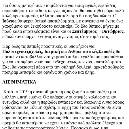
Για όσους μεταξύ σας ετοιμάζονται για εισαγωγικές εξετάσεις
οποιουδήποτε επιπέδου, ας γνωρίζουν ότι θα απαιτηθεί πάρα πολύ
καλή προετοιμασία, αλλά το αποτέλεσμα θα σας δικαιώσει. Ο
Ιούνιος
θα φέρει θετικά αποτελέσματα, με συνέπεια να έχετε ένα
χαρούμενο και ξεκούραστο καλοκαίρι. Το ίδιο θετικοί μήνες με
πολύ καλά αποτελέσματα είναι και οι
Σεπτέμβριος – Οκτώβριος,
ειδικά εάν υπάρχει έντονος ανταγωνισμός στον τομέα σας.
Παρ όλες τις θετικές προοπτικές, οι υποψήφιοι για
Πολυτεχνικέςσχολές
,
Ιατρική
και
ΑνθρωπιστικέςΣπουδές
θα
πρέπει να καταβάλλουν συγκριτικά πολύ μεγαλύτερη προσπάθεια
για να καταφέρουν κάποια, ενδεχομένως πενιχρά, αποτελέσματα.
Εκεί θα χρειαστεί πέρα από την σκληρή δουλειά, αρκετά σοβαρός
προγραμματισμός και οργάνωση χρόνου και ύλης.
ΑΙΣΘΗΜΑΤΙΚΑ
Κατά το 2019 η συναισθηματική σας ζωή θα παρουσιάζει μια
μάλλον μικτή εικόνα. Θα υπάρχουν οι στιγμές χαλάρωσης και
ευτυχίας, αλλά και η περίοδοι εντάσεων και διαφωνιών, για όσους
βρίσκονται σε μόνιμη σχέση. Η αρχή του έτους ωστόσο θα είναι
αρκετά ομαλή, με κάποια μικρής σημασίας προβλήματα να
παρουσιάζονται κατά περιόδους. Με προσεκτικούς χειρισμούς και
ηρεμία θα καταφέρετε να έχετε τα πάντα υπό απόλυτο έλεγχο και
να βρείτε τις προσφορότερες λύσεις. Προσοχή όμως, μην