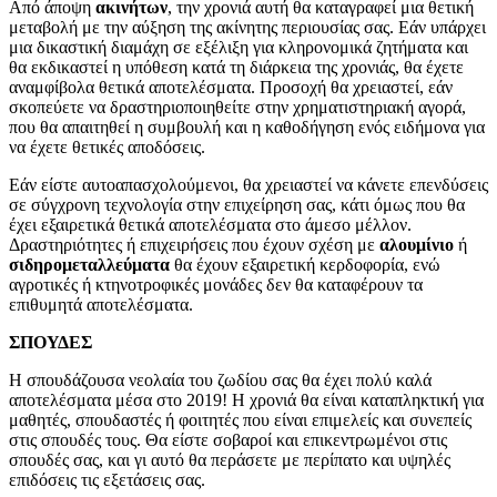
Από άποψη
ακινήτων
, την χρονιά αυτή θα καταγραφεί μια θετική
μεταβολή με την αύξηση της ακίνητης περιουσίας σας. Εάν υπάρχει
μια δικαστική διαμάχη σε εξέλιξη για κληρονομικά ζητήματα και
θα εκδικαστεί η υπόθεση κατά τη διάρκεια της χρονιάς, θα έχετε
αναμφίβολα θετικά αποτελέσματα. Προσοχή θα χρειαστεί, εάν
σκοπεύετε να δραστηριοποιηθείτε στην χρηματιστηριακή αγορά,
που θα απαιτηθεί η συμβουλή και η καθοδήγηση ενός ειδήμονα για
να έχετε θετικές αποδόσεις.
Εάν είστε αυτοαπασχολούμενοι, θα χρειαστεί να κάνετε επενδύσεις
σε σύγχρονη τεχνολογία στην επιχείρηση σας, κάτι όμως που θα
έχει εξαιρετικά θετικά αποτελέσματα στο άμεσο μέλλον.
Δραστηριότητες ή επιχειρήσεις που έχουν σχέση με
αλουμίνιο
ή
σιδηρομεταλλεύματα
θα έχουν εξαιρετική κερδοφορία, ενώ
αγροτικές ή κτηνοτροφικές μονάδες δεν θα καταφέρουν τα
επιθυμητά αποτελέσματα.
ΣΠΟΥΔΕΣ
Η σπουδάζουσα νεολαία του ζωδίου σας θα έχει πολύ καλά
αποτελέσματα μέσα στο 2019! Η χρονιά θα είναι καταπληκτική για
μαθητές, σπουδαστές ή φοιτητές που είναι επιμελείς και συνεπείς
στις σπουδές τους. Θα είστε σοβαροί και επικεντρωμένοι στις
σπουδές σας, και γι αυτό θα περάσετε με περίπατο και υψηλές
επιδόσεις τις εξετάσεις σας.