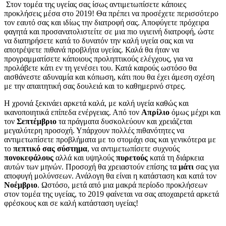
Στον τομέα της υγείας σας ίσως αντιμετωπίσετε κάποιες
προκλήσεις μέσα στο 2019! Θα πρέπει να προσέχετε περισσότερο
τον εαυτό σας και ιδίως την διατροφή σας. Αποφύγετε πρόχειρα
φαγητά και προσανατολιστείτε σε μια πιο υγιεινή διατροφή, ώστε
να διατηρήσετε κατά το δυνατόν την καλή υγεία σας και να
αποτρέψετε πιθανά προβλήτα υγείας. Καλά θα ήταν να
προγραμματίσετε κάποιους προληπτικούς ελέγχους, για να
προλάβετε κάτι εν τη γενέσει του. Κατά καιρούς ωστόσο θα
αισθάνεστε αδυναμία και κόπωση, κάτι που θα έχει άμεση σχέση
με την απαιτητική σας δουλειά και το καθημερινό στρες.
Η χρονιά ξεκινάει αρκετά καλά, με καλή υγεία καθώς και
ικανοποιητικά επίπεδα ενέργειας. Από τον
Απρίλιο
όμως μέχρι και
τον
Σεπτέμβριο
τα πράγματα δυσκολεύουν και χρειάζεται
μεγαλύτερη προσοχή. Υπάρχουν πολλές πιθανότητες να
αντιμετωπίσετε προβλήματα με το στομάχι σας και γενικότερα με
το
πεπτικό σας σύστημα
, να αντιμετωπίσετε συχνούς
πονοκεφάλους
αλλά και υψηλούς
πυρετούς
κατά τη διάρκεια
αυτών των μηνών. Προσοχή θα χρειαστούν επίσης τα
μάτι
σας για
αποφυγή μολύνσεων. Ανάλογη θα είναι η κατάσταση και κατά τον
Νοέμβριο
. Ωστόσο, μετά από μια μακρά περίοδο προκλήσεων
στον τομέα της υγείας, το 2019 φαίνεται να σας αποχαιρετά αρκετά
φρέσκους και σε καλή κατάσταση υγείας!