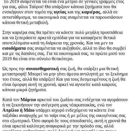
Το 2019 αναμένεται να είναι ένα μέτριο σε γενικές γραμμές έτος
για σας, φίλοι Ταύροι! Θα υπάρξουν κάποια ζητήματα που θα
ενσκήψουν στον τομέα της
υγείας
και της
καριέρας
, αλλά σε
αντιστάθμισμα, τα οικονομικά σας αναμένεται να παρουσιάσουν
κάποια θετική μεταβολή.
Στην καριέρα σας θα πρέπει να κάνετε πολύ μεγάλη προσπάθεια
και να ξεπεράσετε αρκετά εμπόδια για να καταφέρετε θετικά
αποτελέσματα κατά τη διάρκεια της χρονιάς. Και ναι μεν τα
εισοδήματα
σας αναμένεται να αυξηθούν, αλλά το ίδιο θα συμβεί
και με τις δαπάνες σας. Για τα οικονομικά σας, το πρώτο μισό του
2019 θα είναι στο σύνολο θετικότερο.
Ως προς την
συναισθηματική
σας ζωή, θα υπάρξει μια θετική
μεταστροφή! Μπορεί να μην γίνει άμεσα αντιληπτή με το ξεκίνημα
του έτους, αλλά θα υπάρξει! Και για τους δεσμευμένους η ζωή θα
είναι όμορφη αυτή τη χρονιά, αρκεί να αγνοείτε κατά καιρούς
κάποια μικρά ζητήματα.
Κατά τον
Μάρτιο
αρκετοί του ζωδίου σας ενδέχεται να αγοράσουν
ή να ξεκινήσουν την ανέγερση μιας νέαςκατοικίας, ενώ τον
Απρίλιο ή Μάιο
υπάρχει ισχυρό ενδεχόμενο να κάνετε ένα
ταξιδάκι αναψυχής με το ταίρι σας ή με μέλος της οικογένειας σας
στο εξωτερικό. Όσο αφορά δε τους σπουδαστές, αυτή η χρονιά θα
είναι αρκετά καλύτερη αναφορικά με την πρόοδο σας, αλλά