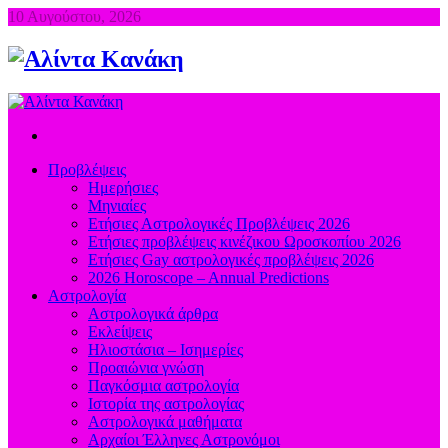
10 Αυγούστου, 2026
Προβλέψεις
Ημερήσιες
Μηνιαίες
Ετήσιες Αστρολογικές Προβλέψεις 2026
Ετήσιες προβλέψεις κινέζικου Ωροσκοπίου 2026
Ετήσιες Gay αστρολογικές προβλέψεις 2026
2026 Horoscope – Annual Predictions
Αστρολογία
Αστρολογικά άρθρα
Εκλείψεις
Ηλιοστάσια – Ισημερίες
Προαιώνια γνώση
Παγκόσμια αστρολογία
Ιστορία της αστρολογίας
Aστρολογικά μαθήματα
Aρχαίοι Έλληνες Αστρονόμοι