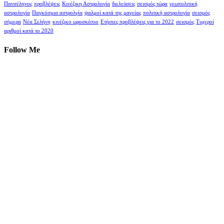
Πανσέληνος
προβλέψεις
Κινέζικη Αστρολογία
διελεύσεις
σεισμός τώρα
γεωπολιτική
αστρολογία
Παγκόσμια αστρολγία
ψαλμοί κατά της μαγείας
πολιτική αστρολογία
σεισμός
σήμερα
Νέα Σελήνη
κινέζικο ωροσκόπιο
Ετήσιες προβλέψεις για το 2022
σεισμός
Τυχεροί
αριθμοί κατά το 2020
Follow Me