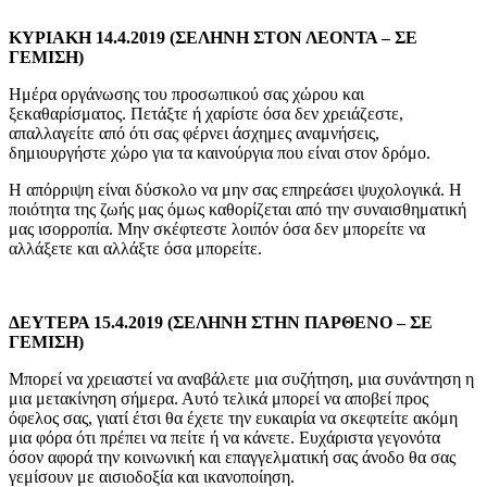
ΚΥΡΙΑΚΗ 14.4.2019 (ΣΕΛΗΝΗ ΣΤΟΝ ΛΕΟΝΤΑ – ΣΕ
ΓΕΜΙΣΗ)
Ημέρα οργάνωσης του προσωπικού σας χώρου και
ξεκαθαρίσματος. Πετάξτε ή χαρίστε όσα δεν χρειάζεστε,
απαλλαγείτε από ότι σας φέρνει άσχημες αναμνήσεις,
δημιουργήστε χώρο για τα καινούργια που είναι στον δρόμο.
Η απόρριψη είναι δύσκολο να μην σας επηρεάσει ψυχολογικά. Η
ποιότητα της ζωής μας όμως καθορίζεται από την συναισθηματική
μας ισορροπία. Μην σκέφτεστε λοιπόν όσα δεν μπορείτε να
αλλάξετε και αλλάξτε όσα μπορείτε.
ΔΕΥΤΕΡΑ 15.4.2019 (ΣΕΛΗΝΗ ΣΤΗΝ ΠΑΡΘΕΝΟ – ΣΕ
ΓΕΜΙΣΗ)
Μπορεί να χρειαστεί να αναβάλετε μια συζήτηση, μια συνάντηση η
μια μετακίνηση σήμερα. Αυτό τελικά μπορεί να αποβεί προς
όφελος σας, γιατί έτσι θα έχετε την ευκαιρία να σκεφτείτε ακόμη
μια φόρα ότι πρέπει να πείτε ή να κάνετε. Ευχάριστα γεγονότα
όσον αφορά την κοινωνική και επαγγελματική σας άνοδο θα σας
γεμίσουν με αισιοδοξία και ικανοποίηση.