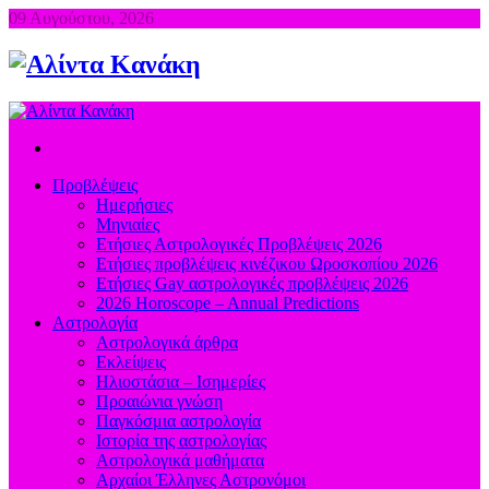
09 Αυγούστου, 2026
Προβλέψεις
Ημερήσιες
Μηνιαίες
Ετήσιες Αστρολογικές Προβλέψεις 2026
Ετήσιες προβλέψεις κινέζικου Ωροσκοπίου 2026
Ετήσιες Gay αστρολογικές προβλέψεις 2026
2026 Horoscope – Annual Predictions
Αστρολογία
Αστρολογικά άρθρα
Εκλείψεις
Ηλιοστάσια – Ισημερίες
Προαιώνια γνώση
Παγκόσμια αστρολογία
Ιστορία της αστρολογίας
Aστρολογικά μαθήματα
Aρχαίοι Έλληνες Αστρονόμοι