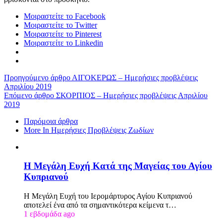
Μοιραστείτε το Facebook
Μοιραστείτε το Twitter
Μοιραστείτε το Pinterest
Μοιραστείτε το Linkedin
Προηγούμενο άρθρο
ΑΙΓΟΚΕΡΩΣ – Ημερήσιες προβλέψεις
Απριλίου 2019
Επόμενο άρθρο
ΣΚΟΡΠΙΟΣ – Ημερήσιες προβλέψεις Απριλίου
2019
Παρόμοια άρθρα
More In Ημερήσιες Προβλέψεις Ζωδίων
Η Μεγάλη Ευχή Κατά της Μαγείας του Αγίου
Κυπριανού
Η Μεγάλη Ευχή του Ιερομάρτυρος Αγίου Κυπριανού
αποτελεί ένα από τα σημαντικότερα κείμενα τ…
1 εβδομάδα ago