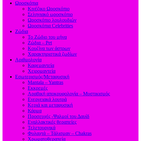
Ωροσκόπια
Κινέζικο Ωροσκόπιο
Σεληνιακό ωροσκόπιο
Ωροσκόπιο λουλουδιών
Ωροσκόπια Celebrities
Ζώδια
Το Ζώδιο του μήνα
Ζώδια – Pet
Κουζίνα των άστρων
Χαρακτηριστικά ζωδίων
Αριθμολογία
Καφεμαντεία
Χειρομαντεία
Εσωτερισμός/Μεταφυσική
Mantala – Yantras
Εκκρεμές
Αραβική αποκρυφολογία – Μυστικισμός
Ενεργειακά λουτρά
Κεριά και μεταφυσική
Κάρμα
Προσευχές -Ψαλμοί του Δαυίδ
Εναλλακτικές θεραπείες
Τελετουργικά
Φυλαχτά – Τάλισμαν – Chakras
Χρωματοθεραπεία