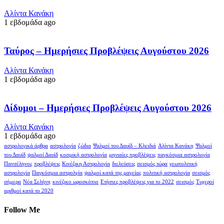
Αλίντα Κανάκη
1 εβδομάδα ago
Ταύρος – Ημερήσιες Προβλέψεις Αυγούστου 2026
Αλίντα Κανάκη
1 εβδομάδα ago
Δίδυμοι – Ημερήσιες Προβλέψεις Αυγούστου 2026
Αλίντα Κανάκη
1 εβδομάδα ago
αστρολογικά άρθρα
αστρολογία
ζώδια
Ψαλμοί του Δαυίδ – Κλειδιά
Αλίντα Κανάκη
Ψαλμοί
του Δαυίδ
ψαλμοί Δαυίδ
κοσμική αστρολογία
μηνιαίες προβλέψεις
παγκόσμια αστρολογία
Πανσέληνος
προβλέψεις
Κινέζικη Αστρολογία
διελεύσεις
σεισμός τώρα
γεωπολιτική
αστρολογία
Παγκόσμια αστρολγία
ψαλμοί κατά της μαγείας
πολιτική αστρολογία
σεισμός
σήμερα
Νέα Σελήνη
κινέζικο ωροσκόπιο
Ετήσιες προβλέψεις για το 2022
σεισμός
Τυχεροί
αριθμοί κατά το 2020
Follow Me