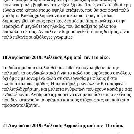
κοινωνική τάξη βοηθούν στην εξέλιξή σας. Ίσως να έχετε ιδιαίτερη
εύνοια από κάποιο άτομο υψηλά ιστάμενο, που θα σας φανεί πολύ
χρήσιμη. Καθώς χαλαρώνονται και κάποιοι φραγμοί, ίσως
δημιουργηθεί κάποιος ερωτικός δεσμός με άτομο ανώτερο στην
ιεραρχία, ή μεγαλύτερης ηλικίας, που θα παίξει το ρόλο του
δασκάλου σε σας. Αν πάλι δεν δημιουργηθεί τέτοιος δεσμός, είναι
πολύ πιθανές οι αξιόλογες γνωριμίες.
18 Αυγούστου 2019: Διέλευση Άρη από τον 11ο οίκο.
Το διάστημα που ακολουθεί σας ωθεί να ασχοληθείτε με την
πολιτική, τα συνδικαλιστικά ή για το καλό του ευρύτερου συνόλου,
όχι όμως μεμονωμένα αλλά σε συνεργασία με φίλους ή στα
πλαίσια κάποιας ομάδας. Η υποστήριξη των άλλων θα σας φανεί
πολλαπλά χρήσιμη, και μάλιστα ανθρώπων που έχουν κοινά με σας
ενδιαφέροντα. Αντιδράσεις μπορεί να αντιμετωπίσετε από εκείνους
που δεν κατανοούν τα οράματα και τους στόχους σας και πού αυτά
προσανατολίζονται.
21 Αυγούστου 2019: Διέλευση Αφροδίτης από τον 11ο οίκο.