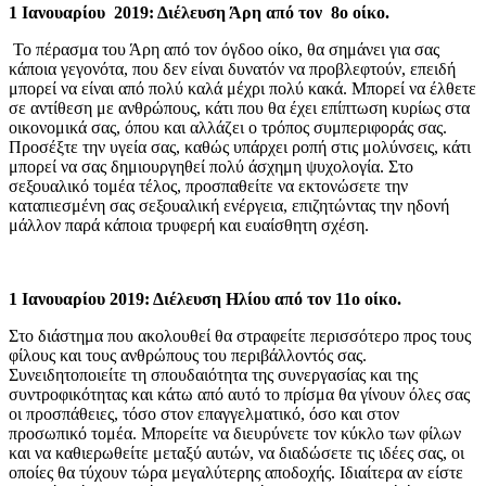
1 Ιανουαρίου 2019: Διέλευση Άρη από τον 8ο οίκο.
Το πέρασμα του Άρη από τον όγδοο οίκο, θα σημάνει για σας
κάποια γεγονότα, που δεν είναι δυνατόν να προβλεφτούν, επειδή
μπορεί να είναι από πολύ καλά μέχρι πολύ κακά. Μπορεί να έλθετε
σε αντίθεση με ανθρώπους, κάτι που θα έχει επίπτωση κυρίως στα
οικονομικά σας, όπου και αλλάζει ο τρόπος συμπεριφοράς σας.
Προσέξτε την υγεία σας, καθώς υπάρχει ροπή στις μολύνσεις, κάτι
μπορεί να σας δημιουργηθεί πολύ άσχημη ψυχολογία. Στο
σεξουαλικό τομέα τέλος, προσπαθείτε να εκτονώσετε την
καταπιεσμένη σας σεξουαλική ενέργεια, επιζητώντας την ηδονή
μάλλον παρά κάποια τρυφερή και ευαίσθητη σχέση.
1 Ιανουαρίου 2019: Διέλευση Ηλίου από τον 11ο οίκο.
Στο διάστημα που ακολουθεί θα στραφείτε περισσότερο προς τους
φίλους και τους ανθρώπους του περιβάλλοντός σας.
Συνειδητοποιείτε τη σπουδαιότητα της συνεργασίας και της
συντροφικότητας και κάτω από αυτό το πρίσμα θα γίνουν όλες σας
οι προσπάθειες, τόσο στον επαγγελματικό, όσο και στον
προσωπικό τομέα. Μπορείτε να διευρύνετε τον κύκλο των φίλων
και να καθιερωθείτε μεταξύ αυτών, να διαδώσετε τις ιδέες σας, οι
οποίες θα τύχουν τώρα μεγαλύτερης αποδοχής. Ιδιαίτερα αν είστε