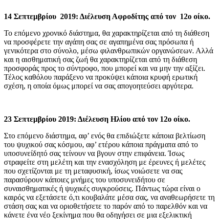
14 Σεπτεμβρίου 2019: Διέλευση Αφροδίτης από τον 12ο οίκο.
Το επόμενο χρονικό διάστημα, θα χαρακτηρίζεται από τη διάθεση
να προσφέρετε την αγάπη σας σε αγαπημένα σας πρόσωπα ή
γενικότερα στο σύνολο, μέσω φιλανθρωπικών οργανώσεων. Αλλά
και η αισθηματική σας ζωή θα χαρακτηρίζεται από τη διάθεση
προσφοράς προς το σύντροφο, που μπορεί και να μην την αξίζει.
Τέλος καθόλου παράξενο να προκύψει κάποια κρυφή ερωτική
σχέση, η οποία όμως μπορεί να σας απογοητεύσει αργότερα.
23 Σεπτεμβρίου 2019: Διέλευση Ηλίου από τον 12ο οίκο.
Στο επόμενο διάστημα, αφ’ ενός θα επιδιώξετε κάποια βελτίωση
του ψυχικού σας κόσμου, αφ’ ετέρου κάποια πράγματα από το
υποσυνείδητό σας τείνουν να βγουν στην επιφάνεια. Ίσως
στραφείτε στη μελέτη και την ενασχόληση με έρευνες ή μελέτες
που σχετίζονται με τη μεταφυσική, ίσως νοιώσετε να σας
παρασύρουν κάποιες μνήμες του υποσυνειδήτου σε
συναισθηματικές ή ψυχικές συγκρούσεις. Πάντως τώρα είναι ο
καιρός να εξετάσετε ό,τι κουβαλάτε μέσα σας, να αναθεωρήσετε τη
στάση σας και να οριοθετήσετε το παρόν από το παρελθόν και να
κάνετε ένα νέο ξεκίνημα που θα οδηγήσει σε μια εξελικτική