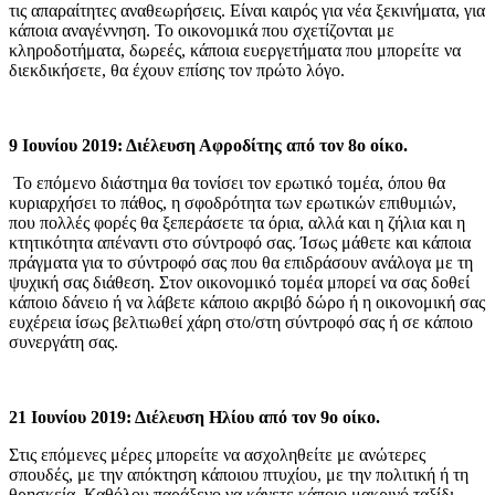
τις απαραίτητες αναθεωρήσεις. Είναι καιρός για νέα ξεκινήματα, για
κάποια αναγέννηση. Το οικονομικά που σχετίζονται με
κληροδοτήματα, δωρεές, κάποια ευεργετήματα που μπορείτε να
διεκδικήσετε, θα έχουν επίσης τον πρώτο λόγο.
9 Ιουνίου 2019: Διέλευση Αφροδίτης από τον 8ο οίκο.
Το επόμενο διάστημα θα τονίσει τον ερωτικό τομέα, όπου θα
κυριαρχήσει το πάθος, η σφοδρότητα των ερωτικών επιθυμιών,
που πολλές φορές θα ξεπεράσετε τα όρια, αλλά και η ζήλια και η
κτητικότητα απέναντι στο σύντροφό σας. Ίσως μάθετε και κάποια
πράγματα για το σύντροφό σας που θα επιδράσουν ανάλογα με τη
ψυχική σας διάθεση. Στον οικονομικό τομέα μπορεί να σας δοθεί
κάποιο δάνειο ή να λάβετε κάποιο ακριβό δώρο ή η οικονομική σας
ευχέρεια ίσως βελτιωθεί χάρη στο/στη σύντροφό σας ή σε κάποιο
συνεργάτη σας.
21 Ιουνίου 2019: Διέλευση Ηλίου από τον 9ο οίκο.
Στις επόμενες μέρες μπορείτε να ασχοληθείτε με ανώτερες
σπουδές, με την απόκτηση κάποιου πτυχίου, με την πολιτική ή τη
θρησκεία. Καθόλου παράξενο να κάνετε κάποιο μακρινό ταξίδι,