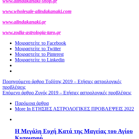
www.alindakanaki-shop.gr
www.wholesale-alindakanaki.com
www.alindakanaki.gr
www.zodia-astrologia-taro.gr
Μοιραστείτε το Facebook
Μοιραστείτε το Twitter
Μοιραστείτε το Pinterest
Μοιραστείτε το Linkedin
Προηγούμενο άρθρο
Tοξότης 2019 – Ετήσιες αστρολογικές
προβλέψεις
Επόμενο άρθρο
Zυγός 2019 – Ετήσιες αστρολογικές προβλέψεις
Παρόμοια άρθρα
More In ΕΤΗΣΙΕΣ ΑΣΤΡΟΛΟΓΙΚΕΣ ΠΡΟΒΛΕΨΕΙΣ 2022
Η Μεγάλη Ευχή Κατά της Μαγείας του Αγίου
Κυπριανού