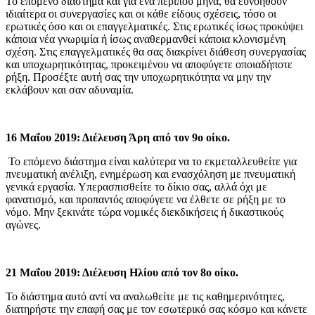
Το επόμενο διάστημα και για ένα περίπου μήνα, θα ευνοηθούν
ιδιαίτερα οι συνεργασίες και οι κάθε είδους σχέσεις, τόσο οι
ερωτικές όσο και οι επαγγελματικές. Στις ερωτικές ίσως προκύψει
κάποια νέα γνωριμία ή ίσως αναθερμανθεί κάποια κλονισμένη
σχέση. Στις επαγγελματικές θα σας διακρίνει διάθεση συνεργασίας
και υποχωρητικότητας, προκειμένου να αποφύγετε οποιαδήποτε
ρήξη. Προσέξτε αυτή σας την υποχωρητικότητα να μην την
εκλάβουν και σαν αδυναμία.
16 Μαΐου 2019: Διέλευση Άρη από τον 9ο οίκο.
Το επόμενο διάστημα είναι καλύτερα να το εκμεταλλευθείτε για
πνευματική ανέλιξη, ενημέρωση και ενασχόληση με πνευματική
γενικά εργασία. Υπερασπισθείτε το δίκιο σας, αλλά όχι με
φανατισμό, και προπαντός αποφύγετε να έλθετε σε ρήξη με το
νόμο. Μην ξεκινάτε τώρα νομικές διεκδικήσεις ή δικαστικούς
αγώνες.
21 Μαΐου 2019: Διέλευση Ηλίου από τον 8ο οίκο.
Το διάστημα αυτό αντί να αναλωθείτε με τις καθημερινότητες,
διατηρήστε την επαφή σας με τον εσωτερικό σας κόσμο και κάνετε