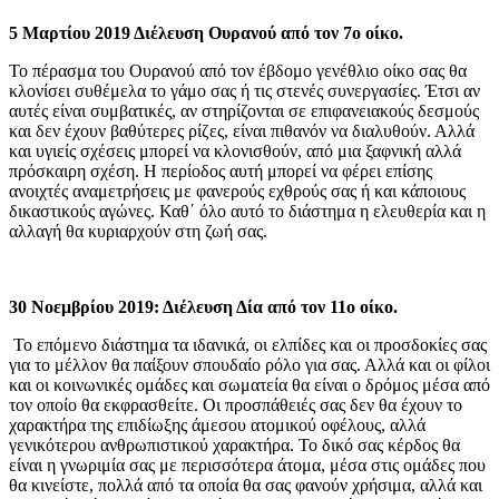
5 Μαρτίου 2019 Διέλευση Ουρανού από τον 7ο οίκο.
Το πέρασμα του Ουρανού από τον έβδομο γενέθλιο οίκο σας θα
κλονίσει συθέμελα το γάμο σας ή τις στενές συνεργασίες. Έτσι αν
αυτές είναι συμβατικές, αν στηρίζονται σε επιφανειακούς δεσμούς
και δεν έχουν βαθύτερες ρίζες, είναι πιθανόν να διαλυθούν. Αλλά
και υγιείς σχέσεις μπορεί να κλονισθούν, από μια ξαφνική αλλά
πρόσκαιρη σχέση. Η περίοδος αυτή μπορεί να φέρει επίσης
ανοιχτές αναμετρήσεις με φανερούς εχθρούς σας ή και κάποιους
δικαστικούς αγώνες. Καθ΄ όλο αυτό το διάστημα η ελευθερία και η
αλλαγή θα κυριαρχούν στη ζωή σας.
30 Νοεμβρίου 2019: Διέλευση Δία από τον 11ο οίκο.
Το επόμενο διάστημα τα ιδανικά, οι ελπίδες και οι προσδοκίες σας
για το μέλλον θα παίξουν σπουδαίο ρόλο για σας. Αλλά και οι φίλοι
και οι κοινωνικές ομάδες και σωματεία θα είναι ο δρόμος μέσα από
τον οποίο θα εκφρασθείτε. Οι προσπάθειές σας δεν θα έχουν το
χαρακτήρα της επιδίωξης άμεσου ατομικού οφέλους, αλλά
γενικότερου ανθρωπιστικού χαρακτήρα. Το δικό σας κέρδος θα
είναι η γνωριμία σας με περισσότερα άτομα, μέσα στις ομάδες που
θα κινείστε, πολλά από τα οποία θα σας φανούν χρήσιμα, αλλά και