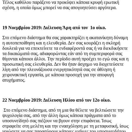
Τέλος καθόλου παράξενο να προκύψει κάποια κρυφή ερωτική
σχέση, η οποία όμως μπορεί να σας απογοητεύσει αργότερα.
19 Νοεμβρίου 2019: Διέλευση Άρη από τον 1ο οίκο.
Στο επόμενο διάστημα θα σας χαρακτηρίζει η ακατανίκητη δύναμη
η αυτοπεποίθηση και η ελευθερία. Δεν σας κουράζει η σκληρή
δουλειά για να επεκτείνετε τα ενδιαφέροντά σας ή να διεκδικήσετε
τα δικαιώματά σας, αδιαφορώντας εάν από τη συμπεριφορά σας
θίγονται κάποιοι άλλοι. Την περίοδο αυτή προέχει το εγώ σας και η
προσωπική σας ελευθερία. Δεν θα ήταν άσχημο να διοχετεύσετε
λίγη από την πλεονάζουσα ενεργητικότητά σας σε άθληση ή
χειρονακτική εργασία, με κάποια προσοχή για την αποφυγή
ατυχήματος.
22 Νοεμβρίου 2019: Διέλευση Ηλίου από τον 12ο οίκο.
Στο επόμενο διάστημα, από τη μια θα θέλετε να βελτιώσετε την
ψυχολογία σας, από την άλλη όμως κάποια πράγματα από το
υποσυνείδητό σας πιέζουν να βγουν στην επιφάνεια. Ίσως
στραφείτε στη μελέτη και την ενασχόληση με τη μεταφυσική, ίσως
νοιώσετε να σας παρασύρουν κάποιες μνήμες του υποσυνειδήτου