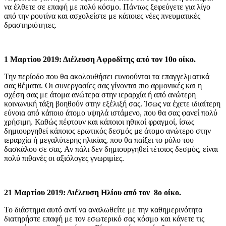
να έλθετε σε επαφή με πολύ κόσμο. Πάντως ξεφεύγετε για λίγο
από την ρουτίνα και ασχολείστε με κάποιες νέες πνευματικές
δραστηριότητες.
1 Μαρτίου 2019: Διέλευση Αφροδίτης από τον 10ο οίκο.
Την περίοδο που θα ακολουθήσει ευνοούνται τα επαγγελματικά
σας θέματα. Οι συνεργασίες σας γίνονται πιο αρμονικές και η
σχέση σας με άτομα ανώτερα στην ιεραρχία ή από ανώτερη
κοινωνική τάξη βοηθούν στην εξέλιξή σας. Ίσως να έχετε ιδιαίτερη
εύνοια από κάποιο άτομο υψηλά ιστάμενο, που θα σας φανεί πολύ
χρήσιμη. Καθώς πέφτουν και κάποιοι ηθικοί φραγμοί, ίσως
δημιουργηθεί κάποιος ερωτικός δεσμός με άτομο ανώτερο στην
ιεραρχία ή μεγαλύτερης ηλικίας, που θα παίξει το ρόλο του
δασκάλου σε σας. Αν πάλι δεν δημιουργηθεί τέτοιος δεσμός, είναι
πολύ πιθανές οι αξιόλογες γνωριμίες.
21 Μαρτίου 2019: Διέλευση Ηλίου από τον 8ο οίκο.
Το διάστημα αυτό αντί να αναλωθείτε με την καθημερινότητα
διατηρήστε επαφή με τον εσωτερικό σας κόσμο και κάνετε τις