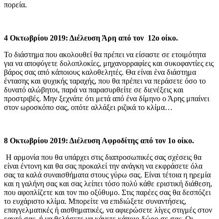
πορεία.
4 Οκτωβρίου 2019: Διέλευση Άρη από τον 12ο οίκο.
Το διάστημα που ακολουθεί θα πρέπει να είσαστε σε ετοιμότητα
για να αποφύγετε δολοπλοκίες, μηχανορραφίες και συκοφαντίες εις
βάρος σας από κάποιους καλοθελητές. Θα είναι ένα διάστημα
έντασης και ψυχικής ταραχής, που θα πρέπει να περάσετε όσο το
δυνατό αλώβητοι, παρά να παρασυρθείτε σε διενέξεις και
προστριβές. Μην ξεχνάτε ότι μετά από ένα δίμηνο ο Άρης μπαίνει
στον ωροσκόπο σας, οπότε αλλάξει ριζικά το κλίμα…
8 Οκτωβρίου 2019: Διέλευση Αφροδίτης από τον 1ο οίκο.
Η αρμονία που θα υπάρχει στις διαπροσωπικές σας σχέσεις θα
είναι έντονη και θα σας προκαλεί την ανάγκη να εκφράσετε όλα
σας τα καλά συναισθήματα στους γύρω σας. Είναι τέτοια η ηρεμία
και η γαλήνη σας και σας λείπει τόσο πολύ κάθε εριστική διάθεση,
που αφοπλίζετε και τον πιο οξύθυμο. Στις παρέες σας θα δεσπόζει
το ευχάριστο κλίμα. Μπορείτε να επιδιώξετε συναντήσεις,
επαγγελματικές ή αισθηματικές, να αφιερώσετε λίγες στιγμές στον
εαυτό σας, ή να θελήσετε να κάνετε κάποιο δώρο σε σας. Οι