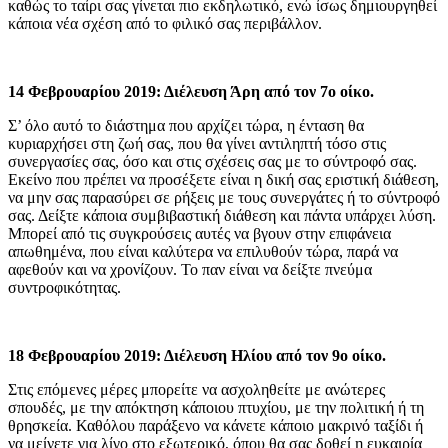
καθώς το ταίρι σας γίνεται πιο εκδηλωτικό, ενώ ίσως δημιουργηθεί
κάποια νέα σχέση από το φιλικό σας περιβάλλον.
14 Φεβρουαρίου 2019: Διέλευση Άρη από τον 7ο οίκο.
Σ’ όλο αυτό το διάστημα που αρχίζει τώρα, η ένταση θα
κυριαρχήσει στη ζωή σας, που θα γίνει αντιληπτή τόσο στις
συνεργασίες σας, όσο και στις σχέσεις σας με το σύντροφό σας.
Εκείνο που πρέπει να προσέξετε είναι η δική σας εριστική διάθεση,
να μην σας παρασύρει σε ρήξεις με τους συνεργάτες ή το σύντροφό
σας. Δείξτε κάποια συμβιβαστική διάθεση και πάντα υπάρχει λύση.
Μπορεί από τις συγκρούσεις αυτές να βγουν στην επιφάνεια
απωθημένα, που είναι καλύτερα να επιλυθούν τώρα, παρά να
αφεθούν και να χρονίζουν. Το παν είναι να δείξτε πνεύμα
συντροφικότητας.
18 Φεβρουαρίου 2019: Διέλευση Ηλίου από τον 9ο οίκο.
Στις επόμενες μέρες μπορείτε να ασχοληθείτε με ανώτερες
σπουδές, με την απόκτηση κάποιου πτυχίου, με την πολιτική ή τη
θρησκεία. Καθόλου παράξενο να κάνετε κάποιο μακρινό ταξίδι ή
να μείνετε για λίγο στο εξωτερικό, όπου θα σας δοθεί η ευκαιρία