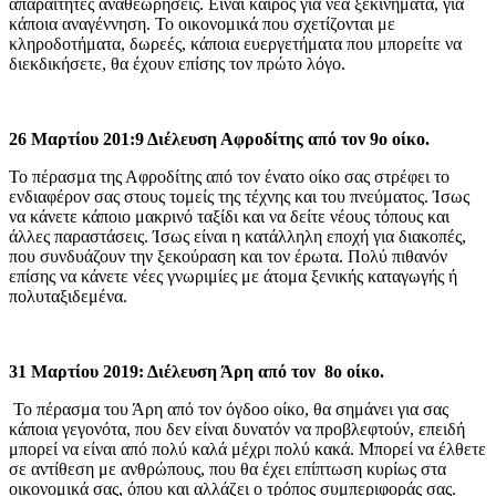
απαραίτητες αναθεωρήσεις. Είναι καιρός για νέα ξεκινήματα, για
κάποια αναγέννηση. Το οικονομικά που σχετίζονται με
κληροδοτήματα, δωρεές, κάποια ευεργετήματα που μπορείτε να
διεκδικήσετε, θα έχουν επίσης τον πρώτο λόγο.
26 Μαρτίου 201:9 Διέλευση Αφροδίτης από τον 9ο οίκο.
Το πέρασμα της Αφροδίτης από τον ένατο οίκο σας στρέφει το
ενδιαφέρον σας στους τομείς της τέχνης και του πνεύματος. Ίσως
να κάνετε κάποιο μακρινό ταξίδι και να δείτε νέους τόπους και
άλλες παραστάσεις. Ίσως είναι η κατάλληλη εποχή για διακοπές,
που συνδυάζουν την ξεκούραση και τον έρωτα. Πολύ πιθανόν
επίσης να κάνετε νέες γνωριμίες με άτομα ξενικής καταγωγής ή
πολυταξιδεμένα.
31 Μαρτίου 2019: Διέλευση Άρη από τον 8ο οίκο.
Το πέρασμα του Άρη από τον όγδοο οίκο, θα σημάνει για σας
κάποια γεγονότα, που δεν είναι δυνατόν να προβλεφτούν, επειδή
μπορεί να είναι από πολύ καλά μέχρι πολύ κακά. Μπορεί να έλθετε
σε αντίθεση με ανθρώπους, που θα έχει επίπτωση κυρίως στα
οικονομικά σας, όπου και αλλάζει ο τρόπος συμπεριφοράς σας.