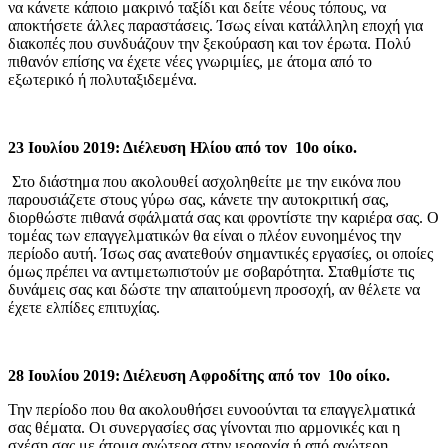
να κάνετε κάποιο μακρινό ταξίδι και δείτε νέους τόπους, να
αποκτήσετε άλλες παραστάσεις. Ίσως είναι κατάλληλη εποχή για
διακοπές που συνδυάζουν την ξεκούραση και τον έρωτα. Πολύ
πιθανόν επίσης να έχετε νέες γνωριμίες, με άτομα από το
εξωτερικό ή πολυταξιδεμένα.
23 Ιουλίου 2019: Διέλευση Ηλίου από τον 10ο οίκο.
Στο διάστημα που ακολουθεί ασχοληθείτε με την εικόνα που
παρουσιάζετε στους γύρω σας, κάνετε την αυτοκριτική σας,
διορθώστε πιθανά σφάλματά σας και φροντίστε την καριέρα σας. Ο
τομέας των επαγγελματικών θα είναι ο πλέον ευνοημένος την
περίοδο αυτή. Ίσως σας ανατεθούν σημαντικές εργασίες, οι οποίες
όμως πρέπει να αντιμετωπιστούν με σοβαρότητα. Σταθμίστε τις
δυνάμεις σας και δώστε την απαιτούμενη προσοχή, αν θέλετε να
έχετε ελπίδες επιτυχίας.
28 Ιουλίου 2019: Διέλευση Αφροδίτης από τον 10ο οίκο.
Την περίοδο που θα ακολουθήσει ευνοούνται τα επαγγελματικά
σας θέματα. Οι συνεργασίες σας γίνονται πιο αρμονικές και η
σχέση σας με άτομα ανώτερα στην ιεραρχία ή από ανώτερη