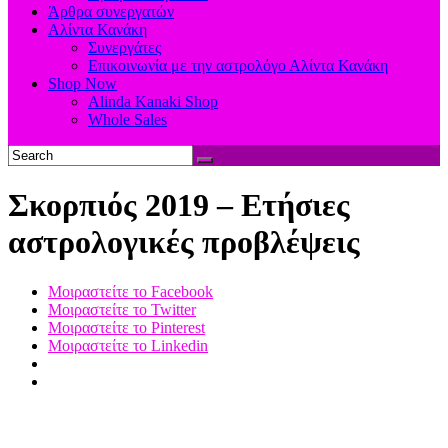
Άρθρα συνεργατών
Αλίντα Κανάκη
Συνεργάτες
Επικοινωνία με την αστρολόγο Αλίντα Κανάκη
Shop Now
Alinda Kanaki Shop
Whole Sales
Σκορπιός 2019 – Ετήσιες
αστρολογικές προβλέψεις
Μοιραστείτε το Facebook
Μοιραστείτε το Twitter
Μοιραστείτε το Pinterest
Μοιραστείτε το Linkedin