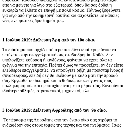
είτε να μείνετε για λίγο στο εξωτερικό, όπου θα σας δοθεί η
ευκαιρία να έλθετε σε επαφή με πολύ κόσμο. Πάντως ξεφεύγετε
για λίγο από την καθημερινή ρουτίνα και ασχολείστε με κάποιες
νέες πνευματικές δραστηριότητες.
1 Ιουλίου 2019: Διέλευση Άρη από τον 10ο οίκο.
Το διάστημα που αρχίζει σήμερα σας δίνει ιδιαίτερη εύνοια να
πετύχετε στην επαγγελματική σας σταδιοδρομία. Καθώς δεν
υπολογίζετε κούραση ή κινδύνους, φαίνεται να έχετε όλα τα
εχέγγυα για την επιτυχία. Πρέπει όμως να προσέξετε, αν δεν είστε
ελεύθεροι επαγγελματίες, να αποφύγετε ρήξη με προϊσταμένους ή
συναδέλφους, επειδή δεν θα βλέπουν με καλό μάτι την πρόοδό
σας. Εργασθείτε σιωπηρά και μεθοδικά, αποφεύγοντας τους
παλληκαρισμούς και η επιτυχία είναι με το μέρος σας. Ευνοούνται
ιδιαίτερα αθλητές, στρατιωτικοί, μηχανικοί, κλπ.
3 Ιουλίου 2019: Διέλευση Αφροδίτης από τον 9ο οίκο.
Το πέρασμα της Αφροδίτης από τον ένατο οίκο σας στρέφει το
ενδιαφέρον σας στους τομείς της τέχνης και του πνεύματος. Ίσως