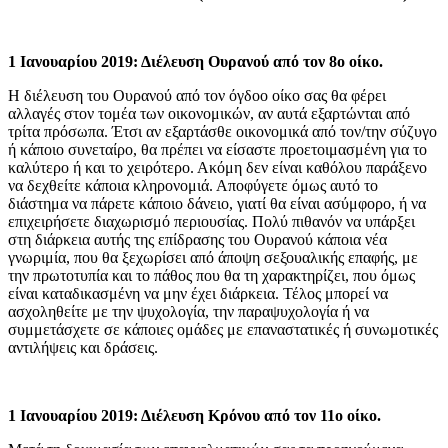
1 Ιανουαρίου 2019: Διέλευση Ουρανού από τον 8ο οίκο.
Η διέλευση του Ουρανού από τον όγδοο οίκο σας θα φέρει
αλλαγές στον τομέα των οικονομικών, αν αυτά εξαρτώνται από
τρίτα πρόσωπα. Έτσι αν εξαρτάσθε οικονομικά από τον/την σύζυγο
ή κάποιο συνεταίρο, θα πρέπει να είσαστε προετοιμασμένη για το
καλύτερο ή και το χειρότερο. Ακόμη δεν είναι καθόλου παράξενο
να δεχθείτε κάποια κληρονομιά. Αποφύγετε όμως αυτό το
διάστημα να πάρετε κάποιο δάνειο, γιατί θα είναι ασύμφορο, ή να
επιχειρήσετε διαχωρισμό περιουσίας. Πολύ πιθανόν να υπάρξει
στη διάρκεια αυτής της επίδρασης του Ουρανού κάποια νέα
γνωριμία, που θα ξεχωρίσει από άποψη σεξουαλικής επαφής, με
την πρωτοτυπία και το πάθος που θα τη χαρακτηρίζει, που όμως
είναι καταδικασμένη να μην έχει διάρκεια. Τέλος μπορεί να
ασχοληθείτε με την ψυχολογία, την παραψυχολογία ή να
συμμετάσχετε σε κάποιες ομάδες με επαναστατικές ή συνωμοτικές
αντιλήψεις και δράσεις.
1 Ιανουαρίου 2019: Διέλευση Κρόνου από τον 11ο οίκο.