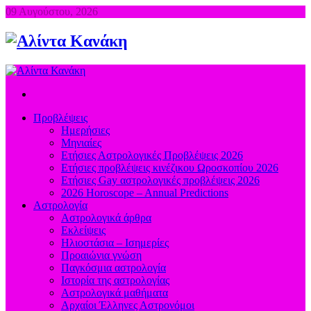
09 Αυγούστου, 2026
Προβλέψεις
Ημερήσιες
Μηνιαίες
Ετήσιες Αστρολογικές Προβλέψεις 2026
Ετήσιες προβλέψεις κινέζικου Ωροσκοπίου 2026
Ετήσιες Gay αστρολογικές προβλέψεις 2026
2026 Horoscope – Annual Predictions
Αστρολογία
Αστρολογικά άρθρα
Εκλείψεις
Ηλιοστάσια – Ισημερίες
Προαιώνια γνώση
Παγκόσμια αστρολογία
Ιστορία της αστρολογίας
Aστρολογικά μαθήματα
Aρχαίοι Έλληνες Αστρονόμοι