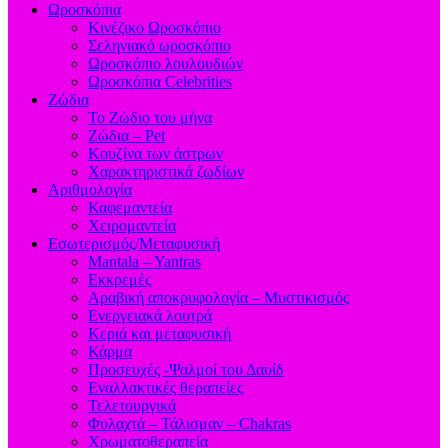
Ωροσκόπια
Κινέζικο Ωροσκόπιο
Σεληνιακό ωροσκόπιο
Ωροσκόπιο λουλουδιών
Ωροσκόπια Celebrities
Ζώδια
Το Ζώδιο του μήνα
Ζώδια – Pet
Κουζίνα των άστρων
Χαρακτηριστικά ζωδίων
Αριθμολογία
Καφεμαντεία
Χειρομαντεία
Εσωτερισμός/Μεταφυσική
Mantala – Yantras
Εκκρεμές
Αραβική αποκρυφολογία – Μυστικισμός
Ενεργειακά λουτρά
Κεριά και μεταφυσική
Κάρμα
Προσευχές -Ψαλμοί του Δαυίδ
Εναλλακτικές θεραπείες
Τελετουργικά
Φυλαχτά – Τάλισμαν – Chakras
Χρωματοθεραπεία