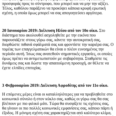
προσφοράς προς το σύντροφο, που μπορεί και να μην την αξίζει.
Τέλος, καθόλου παράξενο να προκύψει κάποια κρυφή ερωτική
σχέση, η οποία όμως μπορεί να σας απογοητεύσει αργότερα.
20 Ιανουαρίου 2019: Διέλευση Ηλίου από τον 10ο οίκο.
Στο
διάστημα που ακολουθεί ασχοληθείτε με την εικόνα που
παρουσιάζετε στους γύρω σας, κάνετε την αυτοκριτική σας,
διορθώστε πιθανά σφάλματά σας και φροντίστε την καριέρα σας. Ο
τομέας των επαγγελματικών θα είναι ο πλέον ευνοημένος την
περίοδο αυτή. Ίσως σας ανατεθούν σημαντικές εργασίες, οι οποίες
όμως πρέπει να αντιμετωπιστούν με σοβαρότητα. Σταθμίστε τις
δυνάμεις σας και δώστε την απαιτούμενη προσοχή, αν θέλετε να
έχετε ελπίδες επιτυχίας.
3 Φεβρουαρίου 2019: Διέλευση Αφροδίτης από τον 11ο οίκο.
Η επόμενες μέρες είναι οι καταλληλότερες για να προβληθείτε στο
κοινωνικό σύνολο ή στον κύκλο σας, καθώς οι γύρω σας θα σας
βλέπουν με πιο φιλικό μάτι. Τώρα θα συσφίξετε τις σχέσεις σας,
θα γίνουν οι πιο πολλές κοινωνικές εμφανίσεις σας, κάποιο πάρτι ή
έξοδος. Η μόνιμη σχέση σας χαρακτηρίζεται από καλύτερο κλίμα,