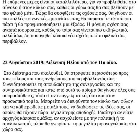
Η επόμενες μέρες είναι οι καταλληλότερες για να προβληθείτε στο
σύνολο ή στον κύκλο σας, καθώς οι γύρω σας θα σας βλέπουν με
πιο φιλικό μάτι. Τώρα θα συσφίξετε τις σχέσεις σας, θα γίνουν οι
πιο πολλές κοινωνικές εμφανίσεις σας, θα παραστείτε σε κάποιο
πάρτι ή θα πραγματοποιήσετε μια έξοδος. Η μόνιμη σχέση σας
ανακτά ισορροπίες, καθώς το ταίρι σας γίνεται πιο εκδηλωτικό,
αλλά ίσως δημιουργηθεί κάποια νέα σχέση από το φιλικό σας
περιβάλλον.
23 Αυγούστου 2019: Διέλευση Ηλίου από τον 11ο οίκο.
Στο διάστημα που ακολουθεί, θα στραφείτε περισσότερο προς
τους φίλους και τους ανθρώπους του περιβάλλοντός σας.
Συνειδητοποιείτε τη σπουδαιότητα της συνεργασίας και της
συντροφικότητας και κάτω από αυτό το πρίσμα θα γίνουν όλες σας
οι προσπάθειες, τόσο στον επαγγελματικό, όσο και στον
προσωπικό τομέα. Μπορείτε να διευρύνετε τον κύκλο των φίλων
και να καθιερωθείτε μεταξύ τους, να διαδώσετε τις ιδέες σας, οι
οποίες θα τύχουν τώρα μεγαλύτερης αποδοχής. Ιδιαίτερα αν είστε
αρχηγός κάποιας ομάδας, αν ασχολείστε με την πολιτική ή το
συνδικαλισμό, τώρα θα γνωρίσετε τη μεγαλύτερη αναγνώριση στο
χώρο σας.