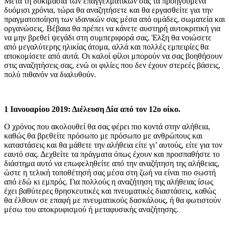
Μετά τη δοκιμασία των επαγγελματικών σας τα προηγούμενα
δυόμισι χρόνια, τώρα θα αναζητήσετε και θα εργασθείτε για την
πραγματοποίηση των ιδανικών σας μέσα από ομάδες, σωματεία και
οργανώσεις. Βέβαια θα πρέπει να κάνετε αυστηρή αυτοκριτική για
να μην βρεθεί ψεγάδι στη συμπεριφορά σας. Έλξη θα νοιώσετε
από μεγαλύτερης ηλικίας άτομα, αλλά και πολλές εμπειρίες θα
αποκομίσετε από αυτά. Οι καλοί φίλοι μπορούν να σας βοηθήσουν
στις αναζητήσεις σας, ενώ οι φιλίες που δεν έχουν στερεές βάσεις,
πολύ πιθανόν να διαλυθούν.
1 Ιανουαρίου 2019: Διέλευση Δία από τον 12ο οίκο.
Ο χρόνος που ακολουθεί θα σας φέρει πιο κοντά στην αλήθεια,
καθώς θα βρεθείτε πρόσωπο με πρόσωπο με ανθρώπους και
καταστάσεις και θα μάθετε την αλήθεια είτε γι’ αυτούς, είτε για τον
εαυτό σας. Δεχθείτε τα πράγματα όπως έχουν και προσπαθήστε το
διάστημα αυτό να επωφεληθείτε από την αναζήτηση της αλήθειας,
ώστε η τελική τοποθέτησή σας μέσα στη ζωή να είναι πιο σωστή
από εδώ κι εμπρός. Για πολλούς η αναζήτηση της αλήθειας ίσως
έχει βαθύτερες θρησκευτικές και πνευματικές διαστάσεις, καθώς
θα έλθουν σε επαφή με πνευματικούς δασκάλους, ή θα φωτιστούν
μέσω του αποκρυφισμού ή μεταφυσικής αναζήτησης.