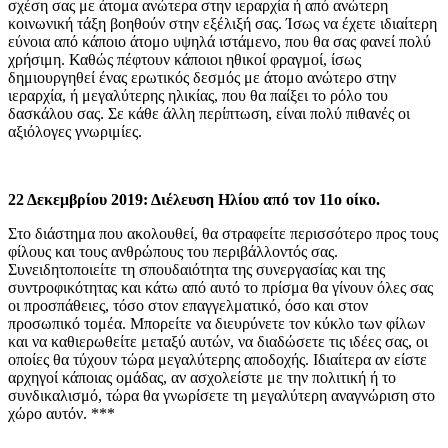
σχέση σας με άτομα ανώτερα στην ιεραρχία ή από ανώτερη
κοινωνική τάξη βοηθούν στην εξέλιξή σας. Ίσως να έχετε ιδιαίτερη
εύνοια από κάποιο άτομο υψηλά ιστάμενο, που θα σας φανεί πολύ
χρήσιμη. Καθώς πέφτουν κάποιοι ηθικοί φραγμοί, ίσως
δημιουργηθεί ένας ερωτικός δεσμός με άτομο ανώτερο στην
ιεραρχία, ή μεγαλύτερης ηλικίας, που θα παίξει το ρόλο του
δασκάλου σας. Σε κάθε άλλη περίπτωση, είναι πολύ πιθανές οι
αξιόλογες γνωριμίες.
22 Δεκεμβρίου 2019: Διέλευση Ηλίου από τον 11ο οίκο.
Στο διάστημα που ακολουθεί, θα στραφείτε περισσότερο προς τους
φίλους και τους ανθρώπους του περιβάλλοντός σας.
Συνειδητοποιείτε τη σπουδαιότητα της συνεργασίας και της
συντροφικότητας και κάτω από αυτό το πρίσμα θα γίνουν όλες σας
οι προσπάθειες, τόσο στον επαγγελματικό, όσο και στον
προσωπικό τομέα. Μπορείτε να διευρύνετε τον κύκλο των φίλων
και να καθιερωθείτε μεταξύ αυτών, να διαδώσετε τις ιδέες σας, οι
οποίες θα τύχουν τώρα μεγαλύτερης αποδοχής. Ιδιαίτερα αν είστε
αρχηγοί κάποιας ομάδας, αν ασχολείστε με την πολιτική ή το
συνδικαλισμό, τώρα θα γνωρίσετε τη μεγαλύτερη αναγνώριση στο
χώρο αυτόν. ***