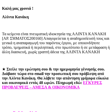
Καλή μας χρονιά !
Αλίντα Κανάκη
Τα κείμενα είναι πνευματική ιδιοκτησία της ΑΛIΝΤΑ ΚΑΝAΚΗ
[ΑΡ. ΣΉΜΑΤΟΣ200160] Απαγορεύεται η αναδημοσίευσή τους και
γενικά η αναπαραγωγή του παρόντος έργου, με οποιονδήποτε
τρόπο, τμηματικά ή περιληπτικά, στο πρωτότυπο ή σε μετάφραση ή
άλλη διασκευή, χωρίς γραπτή άδεια της ΑΛIΝΤΑ ΚΑΝAΚΗ
★
Στείλε την ερώτηση σου & την ημερομηνία γέννησής σου.
Διάβασε τώρα στο email την προσωπική σου πρόβλεψη από
την Αλίντα Κανάκη.
Θα λάβετε την απάντηση γρήγορα εύκολα
και οικονομικά εντός 48 ωρών.
Πληρωμή εδώ:
EΓΚΥΡΕΣ
ΠΡΟΒΛΕΨΕΙΣ – ΑΜΕΣΑ & ΟΙΚΟΝΟΜΙΚΑ